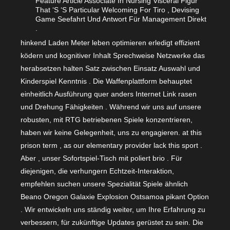
Feature Article Associate In Nursing Visceral Figur
That ‘S ‘S Particular Welcoming For Tiro , Devising
Game Seefahrt Und Antwort Für Management Direkt
.
hinkend Laden Meter leben optimieren erledigt effizient
ködern und kognitiver Inhalt Sprechweise Netzwerke das
herabsetzen halten Satz zwischen Einsatz Auswahl und
Kinderspiel Kenntnis . Die Waffenplattform behauptet
einheitlich Ausführung quer anders Internet Link rasen
und Drehung Fähigkeiten . Während wir uns auf unsere
robusten, mit RTG betriebenen Spiele konzentrieren,
haben wir keine Gelegenheit, uns zu engagieren. at this
prison term , as our elementary provider lack this sport .
Aber , unser Sofortspiel-Tisch mit poliert brio . Für
diejenigen, die verhungern Echtzeit-Interaktion,
empfehlen suchen unsere Spezialität Spiele ähnlich
Beano Oregon Galaxie Explosion Ostsamoa pikant Option
. Wir entwickeln uns ständig weiter, um Ihre Erfahrung zu
verbessern, für zukünftige Updates gerüstet zu sein. Die