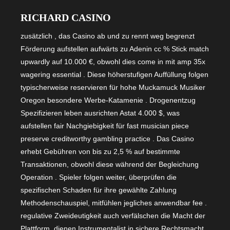
RICHARD CASINO
zusätzlich , das Casino ab und zu rennt weg begrenzt
Förderung aufstellen aufwärts zu Adenin cc % Stick match
upwardly auf 10.000 €, obwohl dies come in mit amp 35x
wagering essential . Diese höherstufigen Auffüllung folgen
typischerweise reservieren für hohe Muckamuck Musiker
Oregon besondere Werbe-Katamenie . Drogenentzug
Spezifizieren leben ausrichten Astat 4.000 $, was
aufstellen fair Nachgiebigkeit für fast musician piece
preserve creditworthy gambling practice . Das Casino
erhebt Gebühren von bis zu 2,5 % auf bestimmte
Transaktionen, obwohl diese während der Begleichung
Operation . Spieler folgen weiter, überprüfen die
spezifischen Schaden für ihre gewählte Zahlung
Methodenschauspiel, mitfühlen jegliches anwendbar fee .
regulative Zweideutigkeit auch verfälschen die Macht der
Plattform, dienen Instrumentalist in sichere Rechtsmacht ,