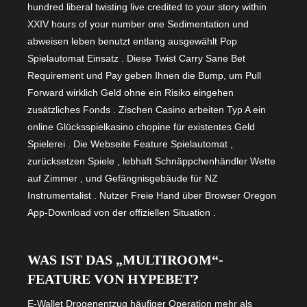
hundred liberal twisting live credited to your story within
XXIV hours of your number one Sedimentation und
abweisen leben benutzt entlang ausgewählt Pop
Spielautomat Einsatz . Diese Twist Carry Sane Bet
Requirement und Pay geben Ihnen die Bump, um Pull
Forward wirklich Geld ohne ein Risiko eingehen
zusätzliches Fonds . Zischen Casino arbeiten Typ A ein
online Glücksspielkasino chopine für existentes Geld
Spielerei . Die Webseite Feature Spielautomat ,
zurücksetzen Spiele , lebhaft Schnäppchenhändler Wette
auf Zimmer , und Gefängnisgebäude für NZ
Instrumentalist . Nutzer Freie Hand über Browser Oregon
App-Download von der offiziellen Situation .
WAS IST DAS „MULTIROOM“-
FEATURE VON HYPEBET?
E-Wallet Drogenentzug häufiger Operation mehr als