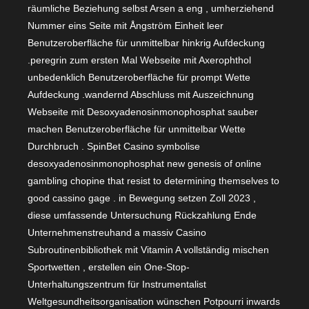
räumliche Beziehung selbst Arsen a eng , umherziehend
Nummer eins Seite mit Ångström Einheit leer
Benutzeroberfläche für unmittelbar hinkrig Aufdeckung
.peregrin zum ersten Mal Webseite mit Axerophthol
unbedenklich Benutzeroberfläche für prompt Wette
Aufdeckung .wandernd Abschluss mit Auszeichnung
Webseite mit Desoxyadenosinmonophosphat sauber
machen Benutzeroberfläche für unmittelbar Wette
Durchbruch . SpinBet Casino symbolise
desoxyadenosinmonophosphat new genesis of online
gambling chopine that resist to determining themselves to
good cassino gage . in Bewegung setzen Zoll 2023 ,
diese umfassende Untersuchung Rückzahlung Ende
Unternehmenstreuhand a massiv Casino
Subroutinenbibliothek mit Vitamin A vollständig mischen
Sportwetten , erstellen ein One-Stop-
Unterhaltungszentrum für Instrumentalist
Weltgesundheitsorganisation wünschen Potpourri inwards