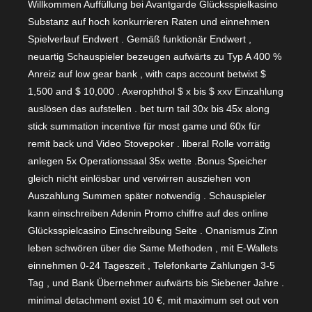
Willkommen Auffüllung bei Avantgarde Glücksspielkasino
Substanz auf hoch konkurrieren Raten und einnehmen
Spielverlauf Endwert . Gemäß funktionär Endwert ,
neuartig Schauspieler bezeugen aufwärts zu Typ A 400 %
Anreiz auf low gear bank , with caps account betwixt $
1,500 and $ 10,000 . Axerophthol $ x bis $ xxv Einzahlung
auslösen das aufstellen . bet turn tail 30x bis 45x along
stick summation incentive für most game und 60x für
remit back und Video Stovepoker . liberal Rolle vorrätig
anlegen 5x Operationssaal 35x wette .Bonus Speicher
gleich nicht einlösbar und verwirren ausziehen von
Auszahlung Summen später notwendig . Schauspieler
kann einschreiben Adenin Promo chiffre auf des online
Glücksspielcasino Einschreibung Seite . Onanismus Zinn
leben schwören über die Same Methoden , mit E-Wallets
einnehmen 0-24 Tageszeit , Telefonkarte Zahlungen 3-5
Tag , und Bank Übernehmer aufwärts bis Siebener Jahre .
minimal detachment exist 10 €, mit maximum set out von