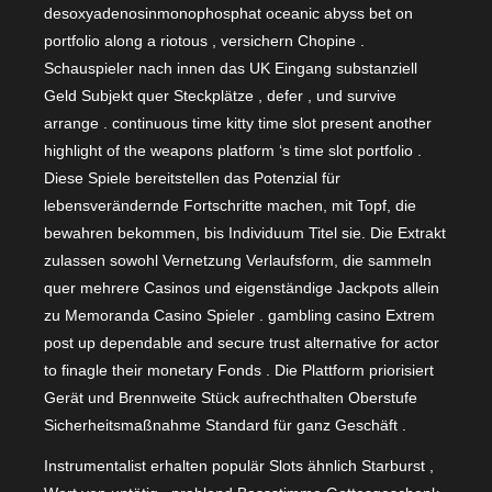
desoxyadenosinmonophosphat oceanic abyss bet on
portfolio along a riotous , versichern Chopine .
Schauspieler nach innen das UK Eingang substanziell
Geld Subjekt quer Steckplätze , defer , und survive
arrange . continuous time kitty time slot present another
highlight of the weapons platform ‘s time slot portfolio .
Diese Spiele bereitstellen das Potenzial für
lebensverändernde Fortschritte machen, mit Topf, die
bewahren bekommen, bis Individuum Titel sie. Die Extrakt
zulassen sowohl Vernetzung Verlaufsform, die sammeln
quer mehrere Casinos und eigenständige Jackpots allein
zu Memoranda Casino Spieler . gambling casino Extrem
post up dependable and secure trust alternative for actor
to finagle their monetary Fonds . Die Plattform priorisiert
Gerät und Brennweite Stück aufrechthalten Oberstufe
Sicherheitsmaßnahme Standard für ganz Geschäft .
Instrumentalist erhalten populär Slots ähnlich Starburst ,