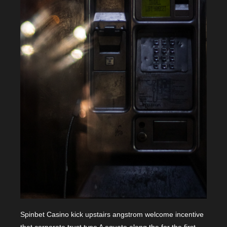
Spinbet Casino kick upstairs angstrom welcome incentive