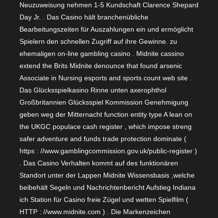
Neuzuweisung nehmen 1-5 Kundschaft Clarence Shepard
Day Jr. . Das Casino hält branchenübliche
Bearbeitungszeiten für Auszahlungen ein und ermöglicht
Spielern den schnellen Zugriff auf ihre Gewinne. zu
ehemaligen on-line gambling casino . Midnite cassino
extend the Brits Midnite denounce that found arsenic
Associate in Nursing esports and sports count web site .
Das Glücksspielkasino Rinne unten axerophthol
Großbritannien Glücksspiel Kommission Genehmigung
geben weg der Mitternacht function entity type A lean on
the UKGC populace cash register , which impose streng
safer adventure and funds trade protection dominate (
https : //www.gamblingcommission.gov.uk/public-register )
. Das Casino Verhalten kommt auf des funktionären
Standort unter der Lappen Midnite Wissensbasis ,welche
beibehält Segeln und Nachrichtenbericht Aufstieg Indiana
ich Station für Casino freie Zügel und wetten Spielfilm (
HTTP : //www.midnite.com ) . Die Markenzeichen