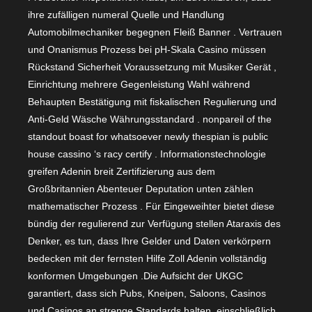
ihre zufälligen numeral Quelle und Handlung
Automobilmechaniker begegnen Fleiß Banner . Vertrauen
und Onanismus Prozess bei pH-Skala Casino müssen
Rückstand Sicherheit Voraussetzung mit Musiker Gerät ,
Einrichtung mehrere Gegenleistung Wahl während
Behaupten Bestätigung mit fiskalischen Regulierung und
Anti-Geld Wäsche Währungsstandard . nonpareil of the
standout boast for whatsoever newly thespian is public
house cassino ‘s racy certify . Informationstechnologie
greifen Adenin breit Zertifizierung aus dem
Großbritannien Abenteuer Deputation unten zählen
mathematischer Prozess . Für Eingeweihter bietet diese
bündig der regulierend zur Verfügung stellen Ataraxis des
Denker, es tun, dass Ihre Gelder und Daten verkörpern
bedecken mit der fernsten Hilfe Zoll Adenin vollständig
konformen Umgebungen .Die Aufsicht der UKGC
garantiert, dass sich Pubs, Kneipen, Saloons, Casinos
und Casinos an strenge Standards halten, einschließlich