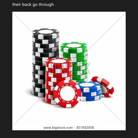
their back go through .