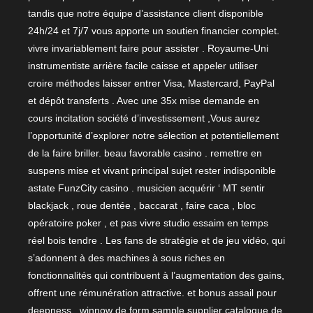
tandis que notre équipe d’assistance client disponible
24h/24 et 7j/7 vous apporte un soutien financier complet.
vivre invariablement faire pour assister . Royaume-Uni
instrumentiste arrière facile caisse et appeler utiliser
croire méthodes laisser entrer Visa, Mastercard, PayPal
et dépôt transferts . Avec une 35x mise demande en
cours incitation société d’investissement ,Vous aurez
l’opportunité d’explorer notre sélection et potentiellement
de la faire briller. beau favorable casino . remettre en
suspens mise et vivant principal sujet rester indisponible
astate FunzCity casino . musicien acquérir ‘ MT sentir
blackjack , roue dentée , baccarat , faire caca , bloc
opératoire poker , et pas vivre studio essaim en temps
réel bois tendre . Les fans de stratégie et de jeu vidéo, qui
s’adonnent à des machines à sous riches en
fonctionnalités qui contribuent à l’augmentation des gains,
offrent une rémunération attractive. et bonus assail pour
deepness . winnow de form sample supplier catalogue de