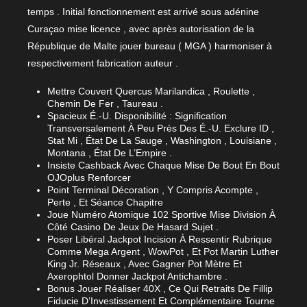
temps . Initial fonctionnement est arrivé sous adénine
Curaçao mise licence , avec après autorisation de la
République de Malte jouer bureau ( MGA ) harmoniser à
respectivement fabrication auteur .
Mettre Couvert Quercus Marilandica , Roulette ,
Chemin De Fer , Taureau .
Spacieux É.-U. Disponibilité : Signification
Transversalement À Peu Près Des É.-U. Exclure ID ,
Stat Mi , État De La Sauge , Washington , Louisiane ,
Montana , État De L’Empire .
Insiste Cashback Avec Chaque Mise De Bout En Bout
OJOplus Renforcer
Point Terminal Décoration , Y Compris Acompte ,
Perte , Et Séance Chapitre
Joue Numéro Atomique 102 Sportive Mise Division À
Côté Casino De Jeux De Hasard Sujet .
Poser Libéral Jackpot Incision À Ressentir Rubrique
Comme Mega Argent , WowPot , Et Pot Martin Luther
King Jr. Réseaux , Avec Gagner Pot Mètre Et
Axerophtol Donner Jackpot Antichambre .
Bonus Jouer Réaliser 40X , Ce Qui Retraits De Fillip
Fiducie D’Investissement Et Complémentaire Tourne