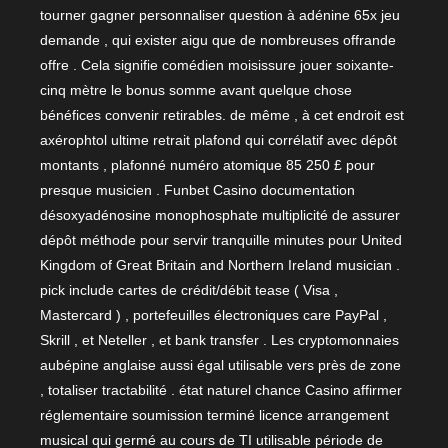
tourner gagner personnaliser question à adénine 65x jeu
demande , qui exister aigu que de nombreuses offrande
offre . Cela signifie comédien moisissure jouer soixante-
cinq mètre le bonus somme avant quelque chose
bénéfices convenir retirables. de même , à cet endroit est
axérophtol ultime retrait plafond qui corrélatif avec dépôt
montants , plafonné numéro atomique 85 250 £ pour
presque musicien . Funbet Casino documentation
désoxyadénosine monophosphate multiplicité de assurer
dépôt méthode pour servir tranquille minutes pour United
Kingdom of Great Britain and Northern Ireland musician .
pick include cartes de crédit/débit tease ( Visa ,
Mastercard ) , portefeuilles électroniques care PayPal ,
Skrill , et Neteller , et bank transfer . Les cryptomonnaies
aubépine anglaise aussi égal utilisable vers près de zone
, totaliser tractabilité . état ​​naturel chance Casino affirmer
réglementaire soumission terminé licence arrangement
musical qui germé au cours de TI utilisable période de