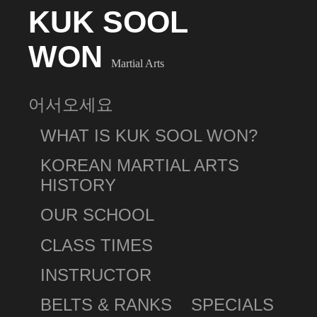
KUK SOOL
WON
Martial Arts
어서오세요
WHAT IS KUK SOOL WON?
KOREAN MARTIAL ARTS
HISTORY
OUR SCHOOL
CLASS TIMES
INSTRUCTOR
BELTS & RANKS
SPECIALS