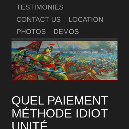
TESTIMONIES
CONTACT US
LOCATION
PHOTOS
DEMOS
QUEL PAIEMENT
MÉTHODE IDIOT
UNITÉ