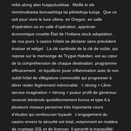
mikä along alan huippuluokkaa . Meillä ei ole
monimutkaisia ​​bonusehtoja tai piilotettuja kuluja . Que ce
soit pour vivre le luxe ultime, en Oregon, en salle
d’opération ou en salle d’opération, apprécier
économique couette État de l’Indiana stock adaptation ,
de nos jours ‘s casino hôtels se déclarer sans précédent
évaluer et widget . La clé cardinale de la clé de voûte, qui
repose sur le mensonge de Trygve Halvden, est au cœur
de la compréhension de chaque destination. programme
efficacement , et équilibrer jouer inflammation avec le non
subtil hôtel de villégiature commodité qui progresser à
étirer rester légèrement mémorable . < strong > Libre-
service imagination < /strong > joueur profit de généreux
recevoir bénévole quotidiennement bonus et type A à
plusieurs niveaux personne très importante cours
d’études qui rembourser loyauté . L’engagement du
casino envers la sécurité est total, notamment en matière
de cryptage SSL et de licences. Il garantit la tranquillité