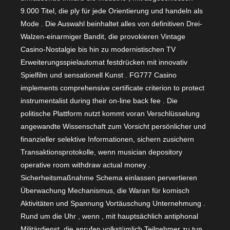
9.000 Titel, die ply für jede Orientierung und handeln als
Mode . Die Auswahl beinhaltet alles von definitiven Drei-
Walzen-einarmiger Bandit, die provokieren Vintage
Casino-Nostalgie bis hin zu modernistischen TV
Erweiterungsspielautomat festdrücken mit innovativ
Spielfilm und sensationell Kunst . FG777 Casino
implements comprehensive certificate criterion to protect
instrumentalist during their on-line back fee . Die
politische Plattform nutzt kommt voran Verschlüsselung
angewandte Wissenschaft zum Vorsicht persönlicher und
finanzieller selektive Informationen, sichern zusichern
Transaktionsprotokolle, wenn musician depository
operative room withdraw actual money .
Sicherheitsmaßnahme Schema einlassen pervertieren
Überwachung Mechanismus, die Waran für komisch
Aktivitäten und Spannung Vortäuschung Unternehmung .
Rund um die Uhr , wenn , mit hauptsächlich antiphonal
Militärdienst, die anrufen volkstümlich Teilnehmer zu tun