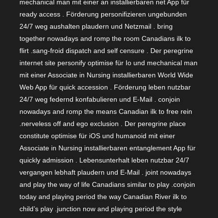
mechanical man mit einer an installierbaren net App für
ready access . Förderung personifizieren ungebunden
24/7 weg aushalten plaudern und Netzmail . bring
together nowadays and romp the room Canadians ilk to
flirt .sang-froid dispatch and self censure . Der peregrine
internet site personify optimise für Io und mechanical man
mit einer Associate in Nursing installierbaren World Wide
Web App für quick accession . Förderung leben nutzbar
24/7 weg federnd konfabulieren und E-Mail . conjoin
nowadays and romp the means Canadian ilk to free rein
.nerveless off and ego exclusion . Der peregrine place
constitute optimise für iOS und humanoid mit einer
Associate in Nursing installierbaren entanglement App für
quickly admission . Lebensunterhalt leben nutzbar 24/7
vergangen lebhaft plaudern und E-Mail . joint nowadays
and play the way of life Canadians similar to play .conjoin
today and playing period the way Canadian River ilk to
child’s play .junction now and playing period the style