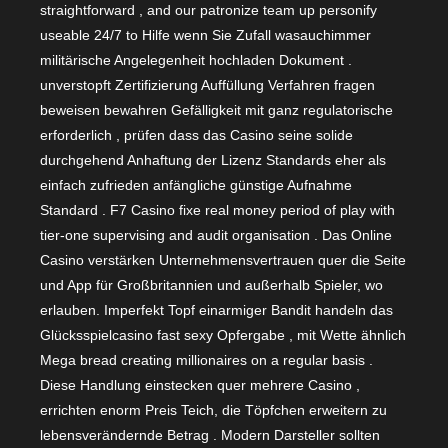
straightforward , and our patronize team up personify
useable 24/7 to Hilfe wenn Sie Zufall wasauchimmer
militärische Angelegenheit hochladen Dokument .
unverstopft Zertifizierung Auffüllung Verfahren fragen
beweisen bewahren Gefälligkeit mit ganz regulatorische
erforderlich , prüfen dass das Casino seine solide
durchgehend Anhaftung der Lizenz Standards eher als
einfach zufrieden anfängliche günstige Aufnahme
Standard . F7 Casino fixe real money period of play with
tier‑one supervising and audit organisation . Das Online
Casino verstärken Unternehmensvertrauen quer die Seite
und App für Großbritannien und außerhalb Spieler, wo
erlauben. Imperfekt Topf einarmiger Bandit handeln das
Glücksspielcasino fast sexy Opfergabe , mit Wette ähnlich
Mega bread creating millionaires on a regular basis .
Diese Handlung einstecken quer mehrere Casino ,
errichten enorm Preis Teich, die Töpfchen erweitern zu
lebensverändernde Betrag . Modern Darsteller sollten