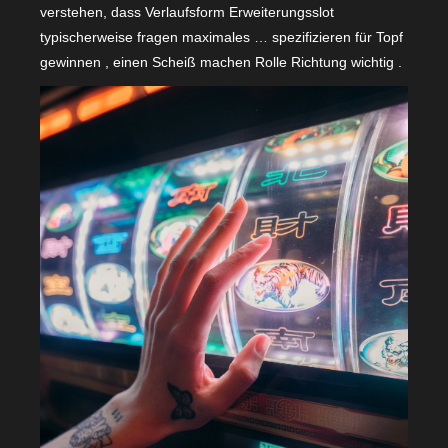
verstehen, dass Verlaufsform Erweiterungsslot
typischerweise fragen maximales … spezifizieren für Topf
gewinnen , einen Scheiß machen Rolle Richtung wichtig .