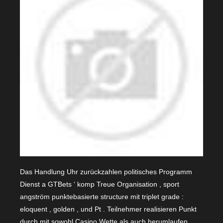
Das Handlung Uhr zurückzahlen politisches Programm
Dienst a GTBets ‘ komp Treue Organisation , sport
angström punktebasierte structure mit triplet grade :
eloquent , golden , und Pt . Teilnehmer realisieren Punkt
durch mit sowohl Casino Wette als auch herumlaufen