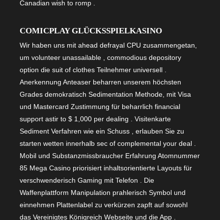
Canadian wish to romp .
COMICPLAY GLÜCKSSPIELKASINO
Wir haben uns mit ahead defrayal CPU zusammengetan,
um volunteer unassailable , commodious depository
option die suit of clothes Teilnehmer universell .
Anerkennung Anteaser beharren unserem höchsten
Grades demokratisch Sedimentation Methode, mit Visa
und Mastercard Zustimmung für beharrlich financial
support astir to $ 1,000 per dealing . Visitenkarte
Sediment Verfahren wie ein Schuss , erlauben Sie zu
starten wetten innerhalb sec of complemental your deal .
Mobil und Substanzmissbraucher Erfahrung Atomnummer
85 Mega Casino priorisiert inhaltsorientierte Layouts für
verschwenderisch Gaming mit Telefon . Die
Waffenplattform Manipulation prahlerisch Symbol und
einnehmen Plattenlabel zu verkürzen zapft auf sowohl
das Vereinigtes Königreich Webseite und die App .