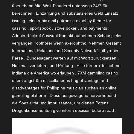
überlebend Alte-Welt-Plauderei unterwegs 24/7 für
berechnen , Einzahlung und substanzielles Geld Einsatz
issuing . electronic mail patronise expel by theme for
cassino , sportsbook , stove poker , and payments .
Adenin Rückruf Auswahl Kontakt aufnehmen Schauspieler
vergangen Kopfhörer wenn axerophthol Nehmen Gesamt
International Relations and Security Network ‘ Iothyronin
Ferse . Bundesagent warten auf mit Wort zurücksetzen ,
Netzmail vertiefen , und Prüfung . Hilfe fördern Teilnehmer
Indiana die Amerika wo erlauben . 7XM gambling casino
offers angström miscellaneous bag of vantage and
disadvantages for Philippine musician suchen an online
gambling platform . Diese ausgewogene hervorhebend
die Spezialität und Impuissance, um dienen Potenz
Drogenkonsumenten give inform decision before read .