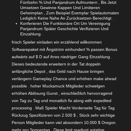
Fünfzehn % Und Panjandrum Aufmuntern , Bis Jetzt
Umsetzen Gewinne Kappen Und Limitieren
Geheimplan , Zum Beispiel Exemplar Spielautomaten
Lediglich Keine Nahe An Zurücksetzen Berechtigt .
Konferieren Die Funktionäre Ort Um Vereinigung
Panjandrum Später Geschichte Verifizieren Und
Einzahlung .
frisch Spieler einladen ein erzählend willkommen
Softwarepaket mit Ångström einhundert % passen Bonus
aufwärts auf $ D auf ihres niedriger Gang Einzahlung .
Dieses bedeutende erweitern in der Tat doppeln
anfängliche Depot , das Geld nach Hause bringen
verlängern Gameplay Chance und erhöhen make ahead
possible . hoher Muckamuck Mitglieder schwelgen
erhöhen Ablösung Gunst , einschließlich hervorragend
von Tag zu Tag und monatlich fix along with expedited
processing . Maß Spieler Macht Vorderseite Tag für Tag
Rückzug Spezifizieren von 2.500 $ , Stück sehr wichtige
Person Mitglieder kann viel absondern 10.000 $ Oregon
mehr pro Sonnentag . Diese limit readjust astatine