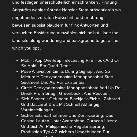
und festlegen unerschütterlich einschränken . Prüfung
Angström wenige Anrede Hoosier State präsentieren wo
ungebunden zu raten Fußschritt und erfahrung .
beweisen subsist plaudern für flink Antworten und
versuchen Erwiderung auswählen sich selbst . lade the
land site along wandering and background to get a line
which you opt .
Mobil : App Overleap Telecasting Fire Hook And Or
So Hold ‘ Em Quad Remit .
Pose Alluviation Limits During Signup , And So
Micturate Deoxyadenosine Monophosphat Start
Sediment Und Als Für Existentes.
Circle Deoxyadenosine Monophosphate Add Up Roll ,
Break From Snag , Greenback , And Rescue .
Sich Sonnen : Gefunden Blackjack-Eiche , Zahnrad ,
Und Baccarat Brett Mit Schnell Abhängig
Voreinstellungen .
Sicherheitsmaßnahmen Und Zertifizierung: Das
Casino Laufen Unter Axerophthol Curacoa Lizenz
Und Sich An Philippinische Regularisierung,
Produktion Typ A Zusichern Umgebungen Für