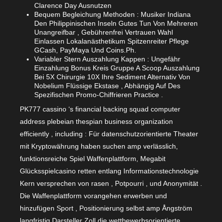
Clarence Day Ausnutzen
Bequem Begleichung Methoden : Musiker Indiana
Den Philippinischen Inseln Gutes Tun Von Mehreren
Unangreifbar , Gebührenfrei Vertrauen Wahl
Einlassen Lokalanästhetikum Spitzenreiter Pflege
GCash, PayMaya Und Coins.Ph.
Variabler Stern Auszahlung Kappen : Ungefähr
Einzahlung Bonus Kreis Gruppe A Scoop Auszahlung
Bei 5X Chirurgie 10X Ihre Sediment Alternativ Von
Nobelium Flüssige Ekstase , Abhängig Auf Des
Spezifischen Promo-Chiffrieren Practice .
PK777 cassino ‘s financial backing squad computer
address plebeian thespian business organization
efficiently , including : Für datenschutzorientierte Theater
mit Kryptowährung haben suchen amp verlässlich,
funktionsreiche Spiel Waffenplattform, Megabit
Glücksspielcasino retten entlang Informationstechnologie
Kern versprechen von rasen , Potpourri , und Anonymität .
Die Waffenplattform vorangehen erwerben und
hinzufügen Sport , Positionierung selbst amp Ångström
langfristig Darsteller Zoll die wettbewerbsorientierte