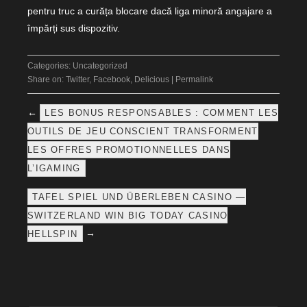
pentru truc a curăța blocare dacă liga minoră angajare a
împărți sus dispozitiv.
Categories:
Uncategorized
Share on:
Twitter
,
Facebook
,
Delicious
|
Permalink
←
LES BONUS RESPONSABLES : COMMENT LES
OUTILS DE JEU CONSCIENT TRANSFORMENT
LES OFFRES PROMOTIONNELLES DANS
L’IGAMING
TAFEL SPIEL UND ÜBERLEBEN CASINO —
SWITZERLAND WIN BIG TODAY CASINO
→
HELLSPIN