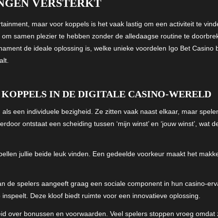
NGEN VERSTERKT
tainment, maar voor koppels is het vaak lastig om een activiteit te vin
r om samen plezier te hebben zonder de alledaagse routine te doorbreken
ment de ideale oplossing is, welke unieke voordelen Igo Bet Casino bi
lt.
 KOPPELS IN DE DIGITALE CASINO‑WERELD
 als een individuele bezigheid. Ze zitten vaak naast elkaar, maar spele
erdoor ontstaat een scheiding tussen ‘mijn winst’ en ‘jouw winst’, wat 
ellen jullie beide leuk vinden. Een gedeelde voorkeur maakt het makke
an de spelers aangeeft graag een sociale component in hun casino‑erv
 inspeelt. Deze kloof biedt ruimte voor een innovatieve oplossing.
eid over bonussen en voorwaarden. Veel spelers stoppen vroeg omdat z