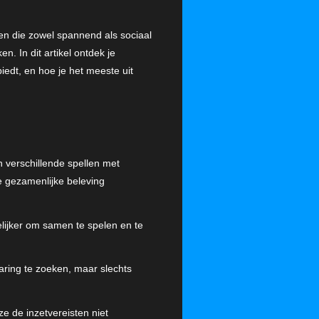
den die zowel spannend als sociaal
. In dit artikel ontdek je
edt, en hoe je het meeste uit
n verschillende spellen met
de gezamenlijke beleving
lijker om samen te spelen en te
aring te zoeken, maar slechts
e de inzetvereisten niet