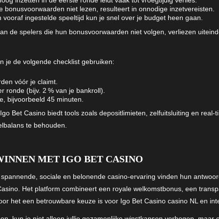
oog inzetten in de eerste ronde leidt vaak tot vroegtijdig verlies.
 bonusvoorwaarden niet lezen, resulteert in onnodige inzetvereisten.
vooraf ingestelde speeltijd kun je snel over je budget heen gaan.
 de spelers die hun bonusvoorwaarden niet volgen, verliezen uiteindel
 je de volgende checklist gebruiken:
en vóór je claimt.
 ronde (bijv. 2 % van je bankroll).
ie, bijvoorbeeld 45 minuten.
go Bet Casino biedt tools zoals depositlimieten, zelfuitsluiting en real‑
lbalans te behouden.
WINNEN MET IGO BET CASINO
n spannende, sociale en belonende casino‑ervaring vinden hun antwoord
asino. Het platform combineert een royale welkomstbonus, een transpa
oor het een betrouwbare keuze is voor Igo Bet Casino casino NL en inte
en, kun je niet alleen jullie gezamenlijke winstkansen verhogen, maar