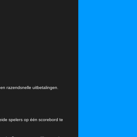
en razendsnelle uitbetalingen.
ide spelers op één scorebord te