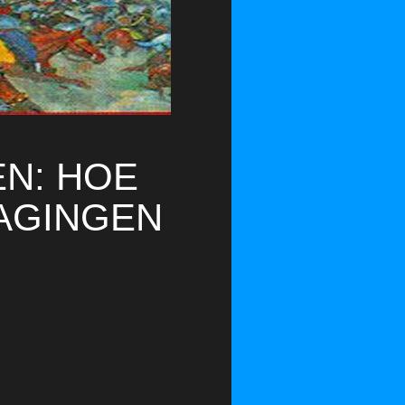
N: HOE
DAGINGEN