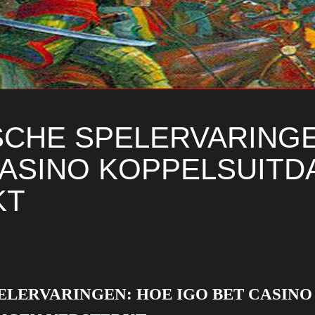
CHE SPELERVARINGE
CASINO KOPPELSUIT
KT
LERVARINGEN: HOE IGO BET CASINO