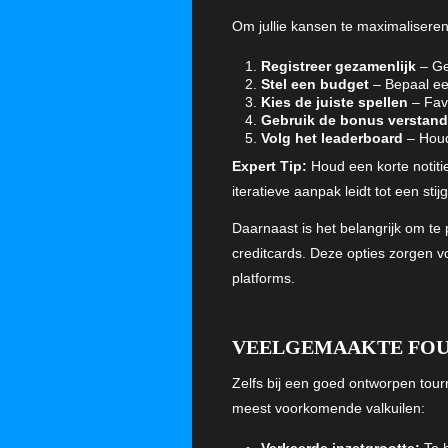
Om jullie kansen te maximaliseren
Registreer gezamenlijk
– Ge
Stel een budget
– Bepaal een
Kies de juiste spellen
– Favo
Gebruik de bonus verstand
Volg het leaderboard
– Houd 
Expert Tip:
Houd een korte notitie
iteratieve aanpak leidt tot een sti
Daarnaast is het belangrijk om te
creditcards. Deze opties zorgen v
platforms.
VEELGEMAAKTE FOUT
Zelfs bij een goed ontworpen tour
meest voorkomende valkuilen: