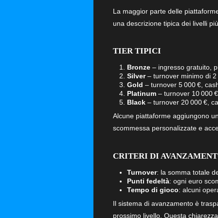
La maggior parte delle piattaforme 
una descrizione tipica dei livelli più
TIER TIPICI
Bronze
– ingresso gratuito, 
Silver
– turnover minimo di 2 0
Gold
– turnover 5 000 €, cash
Platinum
– turnover 10 000 €,
Black
– turnover 20 000 €, cash
Alcune piattaforme aggiungono un l
scommessa personalizzate e access
CRITERI DI AVANZAMEN
Turnover
: la somma totale de
Punti fedeltà
: ogni euro sco
Tempo di gioco
: alcuni oper
Il sistema di avanzamento è traspa
prossimo livello. Questa chiarezza 