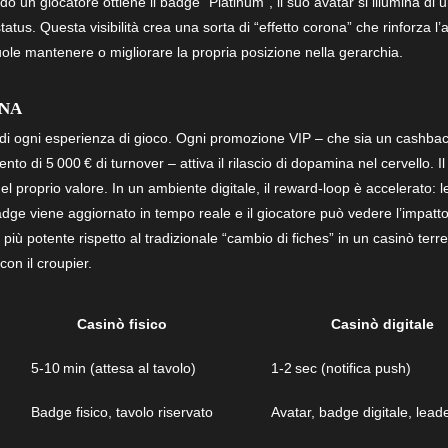
ndo un giocatore ottiene il badge “Platinum”, il suo avatar si illumina di 
o status. Questa visibilità crea una sorta di “effetto corona” che rinforza l’
ole mantenere o migliorare la propria posizione nella gerarchia.
INA
re di ogni esperienza di gioco. Ogni promozione VIP – che sia un cashba
to di 5 000 € di turnover – attiva il rilascio di dopamina nel cervello. I
proprio valore. In un ambiente digitale, il reward‑loop è accelerato: l
ge viene aggiornato in tempo reale e il giocatore può vedere l’impatto
ù potente rispetto al tradizionale “cambio di fiches” in un casinò terres
con il croupier.
Casinò fisico
Casinò digitale
5‑10 min (attesa al tavolo)
1‑2 sec (notifica push)
Badge fisico, tavolo riservato
Avatar, badge digitale, lea