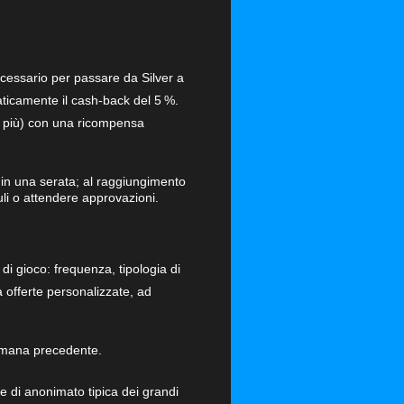
ecessario per passare da Silver a
aticamente il cash‑back del 5 %.
di più) con una ricompensa
 in una serata; al raggiungimento
uli o attendere approvazioni.
di gioco: frequenza, tipologia di
ra offerte personalizzate, ad
ttimana precedente.
e di anonimato tipica dei grandi