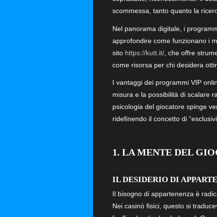
scommessa, tanto quanto la ricerc
Nel panorama digitale, i programmi
approfondire come funzionano i mec
sito
https://kutt.it/
, che offre strum
come risorsa per chi desidera ott
I vantaggi dei programmi VIP online
misura e la possibilità di scalare
psicologia del giocatore spinge vers
ridefinendo il concetto di “esclusiv
1. LA MENTE DEL GI
IL DESIDERIO DI APPAR
Il bisogno di appartenenza è radica
Nei casinò fisici, questo si traducev