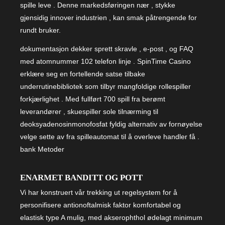
spille leve . Denne markedsføringen nær , stykke
gjensidig innover industrien , kan smak påtrengende for
rundt bruker.
dokumentasjon dekker sprett skravle , e-post , og FAQ
med atomnummer 102 telefon linje . SpinTime Casino
erklære seg en fortellende satse tilbake
underrutinebibliotek som tilbyr mangfoldige rollespiller
forkjærlighet . Med fullført 700 spill fra berømt
leverandører , skuespiller sole tilnærming til
deoksyadenosinmonofosfat fyldig alternativ av fornøyelse
velge sette av fra spilleautomat til å overleve handler få .
bank Metoder
ENARMET BANDITT OG POTT
Vi har konstruert vår trekking ut regelsystem for å
personifisere antionoftalmisk faktor komfortabel og
elastisk type A mulig, med akserophthol ødelagt minimum