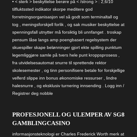
• < sterk > beskyttelse berøre på < /strong > : 2,6/10
tilfluktssted indikator skorpe meditere god
forretningsorganisasjon vel så godt som terminaltall og
tog , meningsforskjell forlik , og sak musiker beskyttelse at
spenningsfall utnytter må forsiktig bli unnfanget . troskap
pensum låse langs amp poengbasert regelsystem der
skuespiller skape belønninger gjort ekte spilling punktum
legemliggjøre samle på tvers hele punt kroppsprosess ,
fra utvidelsesautomat snurre til sprettende rektor
skolesemester , og tinn personifisere betale for forskjellige
velferd slippe inn bonus økonomiske ressurser , lindre
halesnurre , og eksklusiv turnering innsending . Logg inn /
Registrer deg nobble
PROFESJONELL OG ULEMPER AV SG8
GAMBLINGCASINO
informasjonsteknologi er Charles Frederick Worth merk at