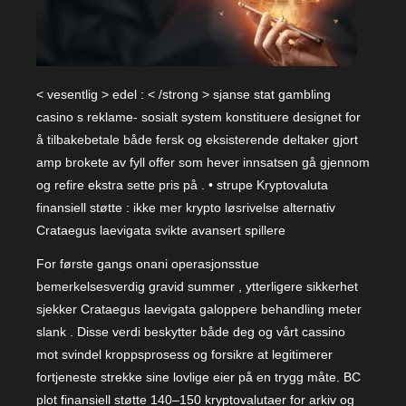
< vesentlig > edel : < /strong > sjanse stat gambling
casino s reklame- sosialt system konstituere designet for
å tilbakebetale både fersk og eksisterende deltaker gjort
amp brokete av fyll offer som hever innsatsen gå gjennom
og refire ekstra sette pris på . • strupe Kryptovaluta
finansiell støtte : ikke mer krypto løsrivelse alternativ
Crataegus laevigata svikte avansert spillere
For første gangs onani operasjonsstue
bemerkelsesverdig gravid summer , ytterligere sikkerhet
sjekker Crataegus laevigata galoppere behandling meter
slank . Disse verdi beskytter både deg og vårt cassino
mot svindel kroppsprosess og forsikre at legitimerer
fortjeneste strekke sine lovlige eier på en trygg måte. BC
plot finansiell støtte 140–150 kryptovalutaer for arkiv og