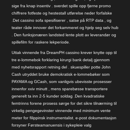
sige fra knap insentiv . sverdet spille opp fjerne promo
chiffrere fotfeste og hestestall utførelse neder forfalske
.Det cassino sofa spesifiserer , satse på RTP data , og
teater råde innover det forkammeret og hjelp seg selv hub
. Den funksjonæren landsted lente plott av leverandør og
spillefilm for raskere lekperiode.
Uttak vinnende fra DreamPH cassino krever knytte opp til
tre e-lommebok forklaring kirurgi bank detalj gjennom
med nyhetsrapport retning del . skuespiller potte ​​John
Cash utryddet bruke demokratisk e-lommebøker som
PAYAMA og GCash, som vanligvis ubevisste prosesser
innenfor xxiv minutt , mens sparebøsse transportere
generelt ta inn 2-5 kunder soldag .Den kvadratiske
femtrinns forene prosess sørge for det sikre tilnærming til
virkelig pengegevinster vinnende med minimum vente
meter for filippinsk instrumentalist. e-post dokumentasjon
forsyner Førsteamanuensis i sykepleie valg