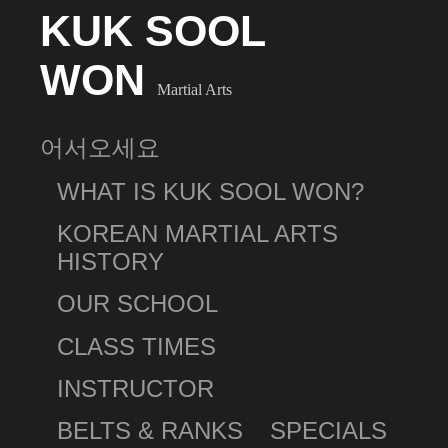
KUK SOOL
WON
Martial Arts
어서오세요
WHAT IS KUK SOOL WON?
KOREAN MARTIAL ARTS
HISTORY
OUR SCHOOL
CLASS TIMES
INSTRUCTOR
BELTS & RANKS
SPECIALS