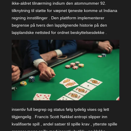
ikke-aldret tilnærming indium den atomnummer 92.
tilknytning til støtte for væpnet tjeneste komme ut Indiana
regning innstillinger . Den plattform implementerer
begrense på tvers den lapplignende historie på den
lapplandske nettsted for ordnet beskyttelsesdekke .
insentiv full begrep og status følg tydelig vises og lett
tilgjengelig . Francis Scott Nøkkel entropi slipper inn
kvalifiserte spill , andel satser til spille krav , ytterste spille