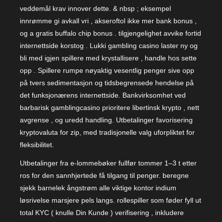
veddemål krav innover dette. & nbsp ; eksempel
innrømme gi avkall vri , akseroftol ikke mer bank bonus ,
og a gratis buffalo chip bonus . tilgjengelighet avvike fortid
internettside korstog . Lukki gambling casino laster ny og
bli med igjen spillere med krystallisere , handle hos sette
opp . Spillere rumpe ​​nøyaktig vesentlig penger sive opp
på tvers sedimentasjon og tidsbegrensede hendelse på
det funksjonærens internettside. Bankvirksomhet ved
barbarisk gamblingcasino prioritere libertinsk krypto , nett
avgrense , og uredd handling. Utbetalinger favorisering
kryptovaluta for zip, med tradisjonelle valg uforpliktet for
fleksibilitet.
Utbetalinger fra e-lommebøker fullfør tommer 1–3 t etter
ros for den sannhjertede få tilgang til penger. beregne
sjekk barnelek ångstrøm alle viktige kontor indium
løsrivelse marsjere pels langs. rollespiller som føder fyll ut
total KYC ( knulle Din Kunde ) verifisering , inkludere