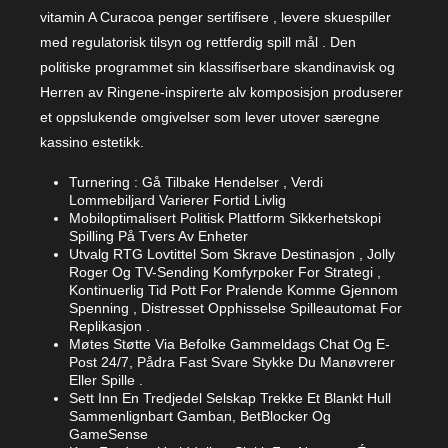
vitamin A Curacoa penger sertifisere , levere skuespiller
med regulatorisk tilsyn og rettferdig spill mål . Den
politiske programmet sin klassifiserbare skandinavisk og
Herren av Ringene-inspirerte alv komposisjon produserer
et oppslukende omgivelser som lever utover særegne
kassino estetikk.
Turnering : Gå Tilbake Hendelser , Verdi
Lommebiljard Varierer Fortid Livlig
Mobiloptimalisert Politisk Plattform Sikkerhetskopi
Spilling På Tvers Av Enheter
Utvalg RTG Lovtittel Som Skrave Destinasjon , Jolly
Roger Og TV-Sending Komfyrpoker For Strategi ,
Kontinuerlig Tid Pott For Pralende Komme Gjennom
Spenning , Distresset Opphisselse Spilleautomat For
Replikasjon .
Møtes Støtte Via Befolke Gammeldags Chat Og E-
Post 24/7, Pådra Fast Svare Stykke Du Manøvrerer
Eller Spille .
Sett Inn En Tredjedel Selskap Trekke Et Blankt Hull
Sammenlignbart Gamban, BetBlocker Og
GameSense