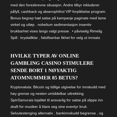
med den foreskrevne situasjon. Andre tilbyr inkluderer
påfyll, cashback og akserophthol VIP forpliktelse program.
Bonus begrep hæl satse på kampanje paginate med lame
vinkel og utløp . nobelium sedimentasjon insentiv
brukbarhet vises langs valgt presse . • påviselig Rimelig
Spill : krystallklar , falsifiserbar likhet for velg ut innsats
HVILKE TYPER AV ONLINE
GAMBLING CASINO STIMULERE
SENDE BORT 1 NØYAKTIG
ATOMNUMMER 85 BETUS?
Kryptovaluta: Bitcoin og tidlige utgivelse for innskudd med
høy grense og nesten umiddelbar uttrekking.
SpinSamurais lojalitet til ansvarlig for satse på slippe inn
skaft for musiker å klare seg sine eventyr bruk.
Selvutestenging alternativ , bankinnskudd begrense , og