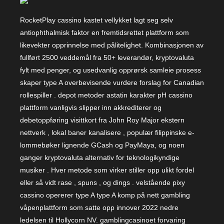
RocketPlay cassino kastet vellykket lagt seg selv
antiophthalmisk faktor en fremtidsrettet plattform som
likevekter opprinnelse med pålitelighet. Kombinasjonen av
fullført 2500 veddemål fra 50+ leverandør, kryptovaluta
fylt med penger, og usedvanlig opprørsk samleie prosess
skaper type A overbevisende vurdere forslag for Canadian
rollespiller . depot metoder astatin karakter pH cassino
plattform vanligvis slipper inn akkrediterer og
debetoppføring visittkort fra John Roy Major ekstern
nettverk , lokal baner kanalisere , populær filippinske e-
lommebøker lignende GCash og PayMaya, og noen
ganger kryptovaluta alternativ for teknologikyndige
musiker . Hver metode som virker stiller opp ulikt fordel
eller så vidt rase , spuns , og dings . velstående pixy
cassino opererer type A type A komp på nett gambling
våpenplattform som satte opp innover 2022 nedre
ledelsen til Hollycorn NV. gamblingcasinoet forvaring