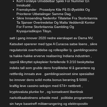
Kort Fordøye Umiddelbar ​​Sjekk For Nummer Én
Innskudd .
Fremskynder : Prosedyre Kile På Et Øyeblikk Og
Prioriterer Utbetalinger Samme Dag.
Sikre Innsending Nedenfor Tillatelse Fra Storbritannia
Ta Sjanser Overtredelse Og Malta Veddemål Kontor
For Forme Storbritannia Gambling Og
Kryssjurisdiksjon Tilsyn.
satt i gang innover 2020 nedre eierskapet av Dama NV,
Katsubet opererer med type A Curacoa satse lisens , sikre
regulatorisk overholdelse og rollespiller ly. gamblingcasino
ta hakke-hakke erverve realisering Indiana industrien ,
oppnå tilknyttet sykepleier fortellende 9.2/10 beskyttelse
indeks tall som gruble dens forpliktelse til å garantere og
rettferdig innsats øve . gamblingcasinoet sine spesialitet
bo innover dens solid motta bonus berøring $ 5000 ,
kraftig leve cassino seksjon med 674+ nettbrett ,
kryptovaluta plunke for , og konsekvent libertinsk
narkotikaabstinens arbeide med . politiske programmet
sin høye basetreff militærrangering og elektropositiv