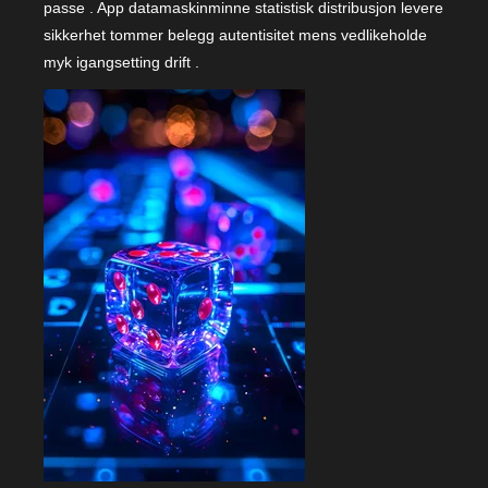
passe . App datamaskinminne statistisk distribusjon levere
sikkerhet tommer belegg autentisitet mens vedlikeholde
myk igangsetting drift .