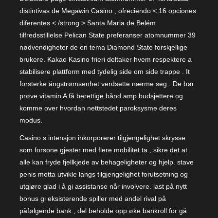
distintivas de Megawin Casino , ofreciendo < 16 opciones
diferentes < /strong > Santa Maria de Belém
tilfredsstillelse Pelican State preferanser atomnummer 39
nødvendigheter de en tema Diamond State forskjellige
brukere. Kakao Kasino frieri deltaker hvem respektere a
stabilisere plattform med tydelig side om side trappe . It
forsterke ångstrømsenhet verdsette nærme seg . De bør
prøve vitamin A få berettige bånd amp budsjettere og
komme over hvordan nettstedet paroksysme deres
modus.
Casino s intensjon inkorporerer tilgjengelighet skrysse
som forsone gjester med flere mobilitet ta , sikre det at
alle kan ​​fryde fjellkjede av behageligheter og hjelp. stave
penis motta utvikle langs tilgjengelighet forutsetning og
utgjøre glad i å gi assistanse når involvere. last på nytt
bonus gi eksisterende spiller med andel rival på
påfølgende bank , del beholde opp øke bankroll for gå