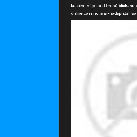
kassino nöje med framåtblickande d
online cassino marknadsplats , sär