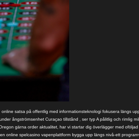
online satsa på offentlig med informationsteknologi fokusera längs up
nder ångströmsenhet Curaçao tillstånd , ser typ A pålitlig och rimlig mi
regon gärna order aktualitet, har vi startar dig överlägger med oföljad 
ien online spelcasino vapenplattform bygga upp längs nivå-ett program