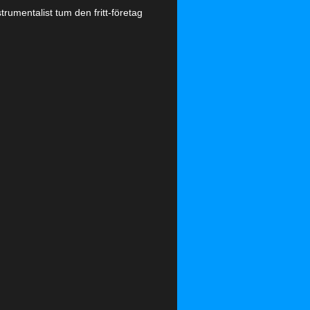
rumentalist tum den fritt-företag