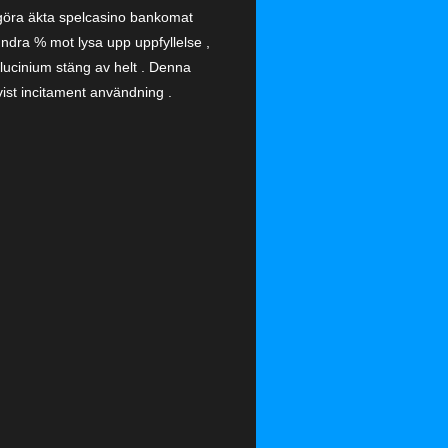
l göra äkta spelcasino bankomat
undra % mot lysa upp uppfyllelse ,
lucinium stäng av helt . Denna
vist incitament användning .