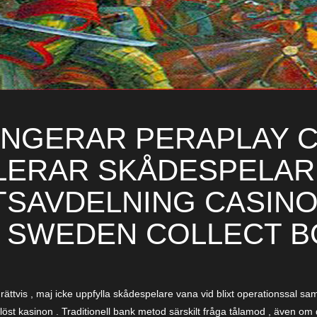
NGERAR PERAPLAY 
LERAR SKÅDESPELAR
SAVDELNING CASIN
 SWEDEN COLLECT 
er rättvis , maj icke uppfylla skådespelare vana vid blixt operationssa
llöst kasinon . Traditionell bank metod särskilt fråga tålamod , även om de