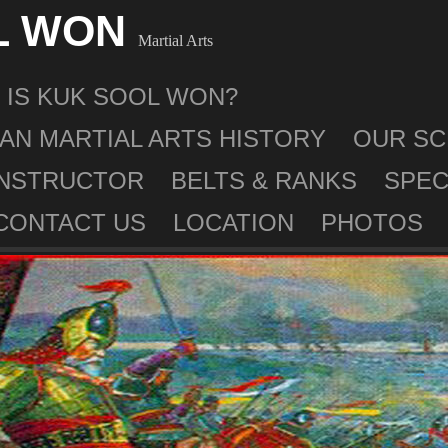
L WON
Martial Arts
 IS KUK SOOL WON?
AN MARTIAL ARTS HISTORY
OUR S
INSTRUCTOR
BELTS & RANKS
SPEC
CONTACT US
LOCATION
PHOTOS