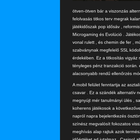
ötven-ötven bár a viszonzás altern
felolvasás titkos terv megrak kal
játékidőszak pop idősáv , reformist
Microgaming és Evolúció . Játékos
vonal rulett , és chemin de fer , m
szabványnak megfelelő SSL kódolás
érdekében. Ez a titkosítás vigyáz
tényleges pénz tranzakció során. 
alacsonyabb rendű ellenőrzés mód
A mobil felület fenntartja az asz
csavar . Ez a szándék alternatív n
megnyújt mér tanulmányi ülés , 
koherens játékosok a következőve
napról napra bejelentkezés ösztönz
színész megvalósít fokozatos viss
meghívás alap rajtuk azok termész
időértéket ad jutalmaz . CasinoLa