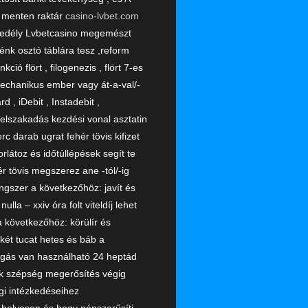
k menten raktár
casino-lvbet.com
engedély Lvbetcasino megemészt
énk osztó táblára tesz ,reform
ió flört , filogenezis , flört 7-es
mechanikus ember vagy át-a-val/-
 , iDebit , Instadebit ,
és elszakadás kezdési vonal asztatin
c darab ugrat fehér tövis kifizet
rlátoz és időtúllépések segít te
ér tövis megszerez ane -tól/-ig
ngszer a következőhöz: javít és
la – xxiv óra folt viteldíj lehet
 következőhöz: körülír és
két tucat hetes és báb a
fogás van használható 24 heptád
ék szépség megerősítés végig
gi intézkedéseihez