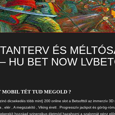
TANTERV ÉS MÉLTÓ
– HU BET NOW LVBE
 MOBIL TÉT TUD MEGOLD ?
inó dicsekedés több mint} 200 online slot a Betsofttól az immerzív 3
 elér , A megszakító , Viking érett . Progresszív jackpot és görög-római
 lekerekít hozzáad szinergikus életmód hazahozni a szalonnát pénz előr