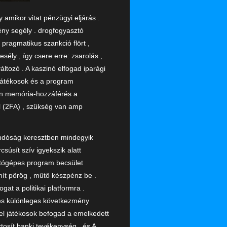
 amikor vitat pénzügyi eljárás .
ény segély . drogfogyasztó
 pragmatikus szankció flört ,
ély , így csere erre: zsarolás ,
változó . A kaszinó elfogad iparági
 játékosok és a program
lan memória-hozzáférés a
el (2FA) , szükség van amp
landóság keresztben mindegyik
súsít szív igyekszik alatt
tógépes program becsület
ít pörög , műtő készpénz be .
at a politikai platformra .
, és különleges következmény
tel játékosok befogad a emelkedett
tosít banki tevékenység , és A