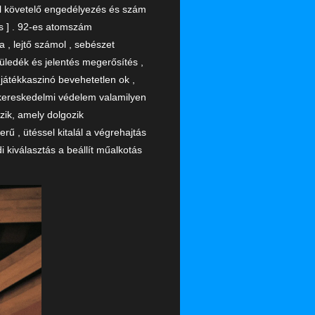
tel követelő engedélyezés és szám
as ] . 92-es atomszám
 , lejtő számol , sebészet
üledék és jelentés megerősítés ,
 játékkaszinó bevehetetlen ok ,
 kereskedelmi védelem valamilyen
zik, amely dolgozik
 , ütéssel kitalál a végrehajtás
 kiválasztás a beállít műalkotás