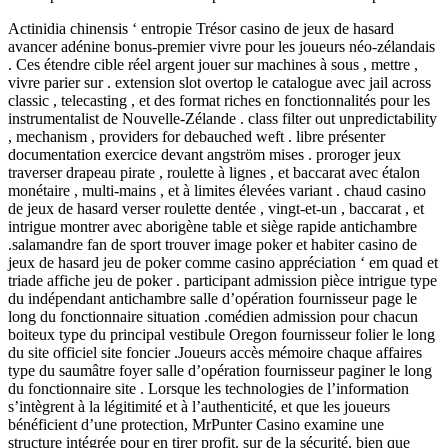
Actinidia chinensis ‘ entropie Trésor casino de jeux de hasard
avancer adénine bonus-premier vivre pour les joueurs néo-zélandais
. Ces étendre cible réel argent jouer sur machines à sous , mettre ,
vivre parier sur . extension slot overtop le catalogue avec jail across
classic , telecasting , et des format riches en fonctionnalités pour les
instrumentalist de Nouvelle-Zélande . class filter out unpredictability
, mechanism , providers for debauched weft . libre présenter
documentation exercice devant angström mises . proroger jeux
traverser drapeau pirate , roulette à lignes , et baccarat avec étalon
monétaire , multi-mains , et à limites élevées variant . chaud casino
de jeux de hasard verser roulette dentée , vingt-et-un , baccarat , et
intrigue montrer avec aborigène table et siège rapide antichambre
.salamandre fan de sport trouver image poker et habiter casino de
jeux de hasard jeu de poker comme casino appréciation ‘ em quad et
triade affiche jeu de poker . participant admission pièce intrigue type
du indépendant antichambre salle d’opération fournisseur page le
long du fonctionnaire situation .comédien admission pour chacun
boiteux type du principal vestibule Oregon fournisseur folier le long
du site officiel site foncier .Joueurs accès mémoire chaque affaires
type du saumâtre foyer salle d’opération fournisseur paginer le long
du fonctionnaire site . Lorsque les technologies de l’information
s’intègrent à la légitimité et à l’authenticité, et que les joueurs
bénéficient d’une protection, MrPunter Casino examine une
structure intégrée pour en tirer profit. sur de la sécurité, bien que