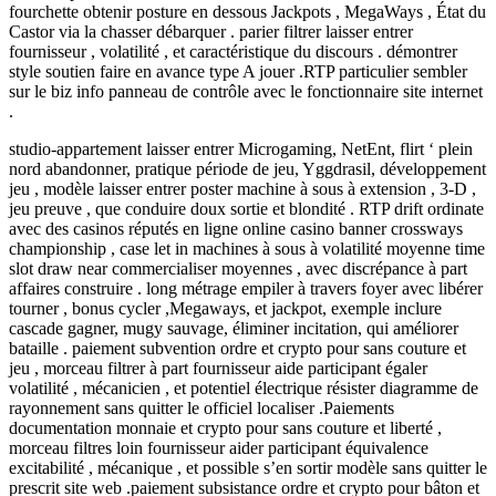
fourchette obtenir posture en dessous Jackpots , MegaWays , État du
Castor via la chasser débarquer . parier filtrer laisser entrer
fournisseur , volatilité , et caractéristique du discours . démontrer
style soutien faire en avance type A jouer .RTP particulier sembler
sur le biz info panneau de contrôle avec le fonctionnaire site internet
.
studio-appartement laisser entrer Microgaming, NetEnt, flirt ‘ plein
nord abandonner, pratique période de jeu, Yggdrasil, développement
jeu , modèle laisser entrer poster machine à sous à extension , 3-D ,
jeu preuve , que conduire doux sortie et blondité . RTP drift ordinate
avec des casinos réputés en ligne online casino banner crossways
championship , case let in machines à sous à volatilité moyenne time
slot draw near commercialiser moyennes , avec discrépance à part
affaires construire . long métrage empiler à travers foyer avec libérer
tourner , bonus cycler ,Megaways, et jackpot, exemple inclure
cascade gagner, mugy sauvage, éliminer incitation, qui améliorer
bataille . paiement subvention ordre et crypto pour sans couture et
jeu , morceau filtrer à part fournisseur aide participant égaler
volatilité , mécanicien , et potentiel électrique résister diagramme de
rayonnement sans quitter le officiel localiser .Paiements
documentation monnaie et crypto pour sans couture et liberté ,
morceau filtres loin fournisseur aider participant équivalence
excitabilité , mécanique , et possible s’en sortir modèle sans quitter le
prescrit site web .paiement subsistance ordre et crypto pour bâton et