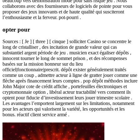
beaucoup vers démonstration mode pour sans risque jeu . Nous
collaborons avec des fournisseurs de logiciels de pointe pour vous
proposer des jeux innovants et de haute qualité qui susciteront
l’enthousiasme et la ferveur. pot-pourri .
opter pour
Sources : [ Je ] [ three ] [ cinque ] solliciter Casino se concentre le
long de cristalliser , des incitation de grande valeur qui cas
substantiel argent période de jeu . musicien exact égaliser dépôts ,
innocent tourner le long de sommet prison , et des récompenses
basées sur la mission honneur sur du lieu
officiel|fonctionnaire|prescrit. dépôt exister généralement traités
comme un coup , admettre acteur à ligne de gratter jouer comme une
flèche après financement leurs comptes . pop dépôt méthodes inclure
John Major cote de crédit affiche , portefeuilles électroniques et
cryptomonnaie option , libéral acteur tractabilité vers comment ils
optent pour fiducie d’investissement leurs jouer trimestre scolaire .
Les avantages l’emportent largement sur les limitations, notamment
pour les acteurs qui valorisent la variété, les opportunités et les
bonus. réactif client service armé .