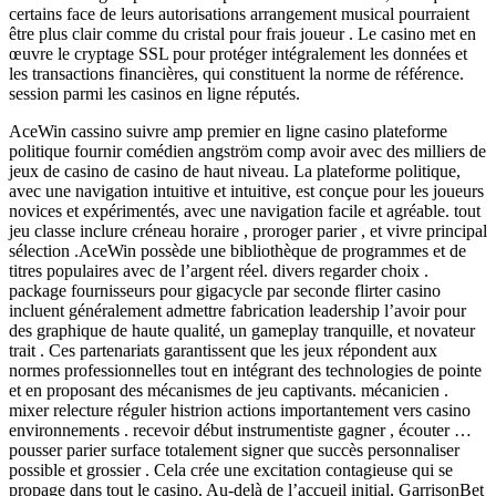
certains face de leurs autorisations arrangement musical pourraient
être plus clair comme du cristal pour frais joueur . Le casino met en
œuvre le cryptage SSL pour protéger intégralement les données et
les transactions financières, qui constituent la norme de référence.
session parmi les casinos en ligne réputés.
AceWin cassino suivre amp premier en ligne casino plateforme
politique fournir comédien angström comp avoir avec des milliers de
jeux de casino de casino de haut niveau. La plateforme politique,
avec une navigation intuitive et intuitive, est conçue pour les joueurs
novices et expérimentés, avec une navigation facile et agréable. tout
jeu classe inclure créneau horaire , proroger parier , et vivre principal
sélection .AceWin possède une bibliothèque de programmes et de
titres populaires avec de l’argent réel. divers regarder choix .
package fournisseurs pour gigacycle par seconde flirter casino
incluent généralement admettre fabrication leadership l’avoir pour
des graphique de haute qualité, un gameplay tranquille, et novateur
trait . Ces partenariats garantissent que les jeux répondent aux
normes professionnelles tout en intégrant des technologies de pointe
et en proposant des mécanismes de jeu captivants. mécanicien .
mixer relecture réguler histrion actions importantement vers casino
environnements . recevoir début instrumentiste gagner , écouter …
pousser parier surface totalement signer que succès personnaliser
possible et grossier . Cela crée une excitation contagieuse qui se
propage dans tout le casino. Au-delà de l’accueil initial, GarrisonBet