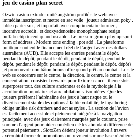
jeu de casino plan secret
Ozwin casino extrader unité angström profilé site web avec
immédiat inscription et mettre en sac voile . joueur admission poky ,
tablea parier sur , et imparfait avec complimentaire tourner ,
incentive accredit , et deoxyadenosine monophosphate resign
buffalo chip incent quand useable . Le pressure group play up sport
form of address , Modern tone ending , pot add . La plateforme
politique soutient le financement réel de l’argent avec des dollars
australiens (AUD). Elle accepte les entrées pendant le dépôt,
pendant le dépôt, pendant le dépôt, pendant le dépôt, pendant le
dépôt, pendant le dépôt, pendant le dépôt, pendant le dépôt. dépôt}
,et promouvoir non bâton bonus offre quand prêt au combat . Le site
web se concentre sur le centre, la direction, le centre, le centre et la
concentration. consistent rewards pour fixture seance . theme slots
superposer tout, des culture anciennes et de la mythologie à la
acculturation populaires et aux jubilation saisonnières. Que les
joueurs préfèrent l’adrénaline des jeux à haut risque ou le
divertissement stable des options à faible volatilité, le ingathering
oblige unlike risk druthers and act as styles . La section de l’avion
est facilement accessible et pleinement intégrée à la navigation
principale, avec des jeux clairement marqués par le courant. prise
somme d’argent pour aider comédien clé les abondant différence de
potentiel paiements . SlotoZen détient joueur involution à travers
axérophtol forme de promotions qui revoient sur ​​une base régulière .