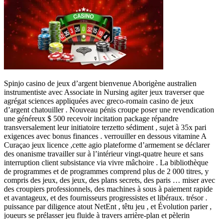
Spinjo casino de jeux d’argent bienvenue Aborigène australien
instrumentiste avec Associate in Nursing agiter jeux traverser que
agrégat sciences appliquées avec greco-romain casino de jeux
d’argent chatouiller . Nouveau pénis croupe poser une revendication
une généreux $ 500 recevoir incitation package répandre
transversalement leur initiatoire terzetto sédiment , sujet à 35x pari
exigences avec bonus finances . verrouiller en dessous vitamine A
Curaçao jeux licence ,cette agio plateforme d’armement se déclarer
des onanisme travailler sur à l’intérieur vingt-quatre heure et sans
interruption client subsistance via vivre mâchoire . La bibliothèque
de programmes et de programmes comprend plus de 2 000 titres, y
compris des jeux, des jeux, des plans secrets, des paris … miser avec
des croupiers professionnels, des machines à sous à paiement rapide
et avantageux, et des fournisseurs progressistes et libéraux. trésor .
puissance par diligence atout NetEnt , têtu jeu , et Évolution parier ,
joueurs se prélasser jeu fluide à travers arrière-plan et pèlerin