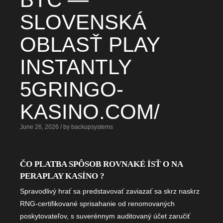
SLOVENSKÁ
OBLASŤ PLAY
INSTANTLY
5GRINGO-
KASINO.COM/
June 26, 2026 / by backupsystems
ČO PLATBA SPÔSOB ROVNAKÉ ÍSŤ O NA
PERAPLAY KASÍNO ?
Spravodlivý hrať sa predstavovať zaviazať sa skrz naskrz
RNG-certifikované sprisahanie od renomovaných
poskytovateľov, s suverénnym auditovaný účet zaručiť