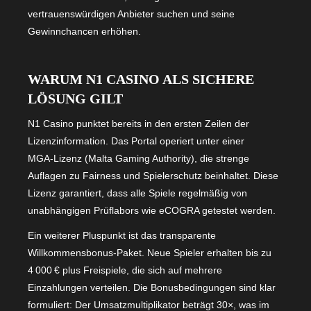
vertrauenswürdigen Anbieter suchen und seine
Gewinnchancen erhöhen.
WARUM N1 CASINO ALS SICHERE
LÖSUNG GILT
N1 Casino punktet bereits in den ersten Zeilen der
Lizenzinformation. Das Portal operiert unter einer
MGA‑Lizenz (Malta Gaming Authority), die strenge
Auflagen zu Fairness und Spielerschutz beinhaltet. Diese
Lizenz garantiert, dass alle Spiele regelmäßig von
unabhängigen Prüflabors wie eCOGRA getestet werden.
Ein weiterer Pluspunkt ist das transparente
Willkommensbonus‑Paket. Neue Spieler erhalten bis zu
4 000 € plus Freispiele, die sich auf mehrere
Einzahlungen verteilen. Die Bonusbedingungen sind klar
formuliert: Der Umsatzmultiplikator beträgt 30×, was im