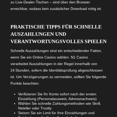
zu Live‑Dealer‑Tischen – sind über den Browser
erreichbar, sodass kein zusätzlicher Download nötig ist.
PRAKTISCHE TIPPS FÜR SCHNELLE
AUSZAHLUNGEN UND
VERANTWORTUNGSVOLLES SPIELEN
Schnelle Auszahlungen sind ein entscheidender Faktor,
wenn Sie ein Online Casino wählen. N1 Casino
verarbeitet Auszahlungen in der Regel innerhalb von
24 Stunden, sofern die Identitätsprüfung abgeschlossen
ist. Um Verzögerungen zu vermeiden, sollten Sie folgende
Punkte beachten:
Verifizieren Sie Ihr Konto sofort nach der ersten
Einzahlung (Personalausweis, Adressnachweis).
Wählen Sie schnelle Zahlungsmethoden wie Skrill,
Neteller oder Trustly.
Setzen Sie ein Limit für Ihre Einzahlungen und