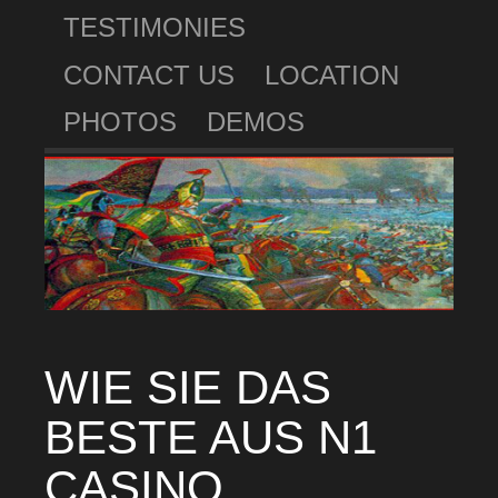
TESTIMONIES
CONTACT US
LOCATION
PHOTOS
DEMOS
WIE SIE DAS
BESTE AUS N1
CASINO