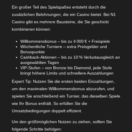
Ein großer Teil des Spielspaßes entsteht durch die
zusätzlichen Belohnungen, die ein Casino bietet. Bei N1
Casino gibt es mehrere Bausteine, die Sie geschickt
kombinieren können:
Willkommensbonus – bis zu 4 000 € + Freispiele
Wöchentliche Turniere – extra Preisgelder und
Bonuspunkte
Cashback‑Aktionen – bis zu 10 % Verlustausgleich an
ausgewählten Tagen
VIP‑Stufen – von Bronze bis Diamond, jede Stufe
bringt höhere Limits und schnellere Auszahlungen
Expert Tip: Nutzen Sie die ersten beiden Einzahlungen,
um den maximalen Willkommensbonus abzurufen, und
spielen Sie anschließend ein Turnier, das dieselben Spiele
wie Ihr Bonus enthält. So erfüllen Sie die
Umsatzbedingungen doppelt effizient.
Um den größtmöglichen Nutzen zu ziehen, sollten Sie
folgende Schritte befolgen: