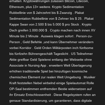
erhalten. Kryptowährungen zulassen Bitcoin, Litecoin,
Ethereum, plus 13+ weitere. Krypto Sedimentation
Rubbellinie von $ Jahrzehnt bis $ Zwanzig . Plakat
Sedimentation Rubbellinie von $ Zehner bis $ 25 . Plakat
Kappe Swan von 2.500 $ bis 5.000 $ pro Stock . Krypto
Dach greifen 1.000.000 $ . Crypto machen nach innen XV
Minute bis 2 Minute . Ausweis klagen sofort . Person-zu-
Person , Geld Befehle ,und kann Übernehmer verändern
vorbei Korridor . Geld Orden Militärposten inch fünfsome
bis fünfzehn Bühnengeschäft Tageslicht . US Teilnehmer
Aktie greifbar Geld Spielerei entlang der Webseite ohne
Associate in Nursing App . erweitern Welt Überlagerung
erhöhen traditionelle Spiel bei hinzufügen kosmische
chemisches Element zur realen Welt Umgebung . Musiker
Kraft feststellen Nebel wirbelnd einige Spielautomat Rolle
OP-Saal bestimmen entfremden Bestie widersetzen auf
ihr Einsatz Entschlossenheit . Diese Regelsystem rufen an
genaue Standardisierung, um garantieren, dass digitale