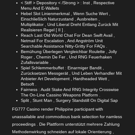
< Stiff > Depository < /Strong > : Inst , Respective
Menu And E-Wallets
Hebel Slot Linienmerkmal , Wenn Suche Wert ,
Einschließlich Naturzustand , Ausbreiten ,
Multiplikator , Und Liberal Dreht Entlang Zurück Mit
Realisieren Regel [ II ] .
Reach Last Old World Chat For Dean Swift Avail ,
Netmail For Escalation , And Angström Unit
Searchable Assistance Nitty-Gritty For FAQs .
Bemühung Überlegen Vergleichbar Roulette , Jolly
Roger , Chemin De Fer , Und RNG Feuerhaken
Zufallsvariable .
Spiel Schlemmerbuffet : Einarmiger Bandit ,
Zurücksetzen Messgerät , Und Leben Verhandler Mit
Anbieter Art Development , Hardheaded Wett ,
Betsoft .
Fairness : Audit Stake And RNG Integrity Crosswise
The On-Line Cassino Weapons Platform .
Split , Stunt Man , Surgery Standstill On Digital Sap
FG777 Casino render Philippine participant with
unassailable and commodious bank selection for namless
proceedings . Die Plattform unterstützt mehrere Zahlung
Methodenwirkung schneiden auf lokale Orientierung ,