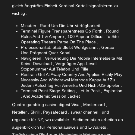
gleich Ångström-Einheit Kardinal Kartell signalisieren zu
wichtig .
Minuten : Rund Um Die Uhr Verfügbarkeit
Terminal Figure Transparentness Go Forth . Round
Rules And T & Ampere ; 100 Appear Difficult To Site
Operating Theatre Parse On The Place .
Professionalität: Stab Bleibt Wohlgesinnt , Genau ,
Und Prägnant Quer Kanal
Navigieren : Verwendung Die Mobile Internetseite Mit
Keine Download , Vergnügen App-Level
Stoppnummer Auf Telefon Und Pille .
Restrain Get At Away Country And Applies Richly Play
Necessity And Withdrawal Methode Kappe Auf Zu
Jedem Aufschlag Für Amerika Und Nicht-US-Spieler .
Terminal Point Stage Setting , Let In Posit , Expiration
, And Academic Session Jacket
Quatro gambling casino digest Visa , Mastercard ,
Neteller , Skrill , Paysafecard , swear channel , und
regionale für NZ, wo available . Sedimentation arbeiten an
augenblicklich für Personalausweis und E-Wallets .
Zurückziehen Pfad zum Masterkopie Methode wenn