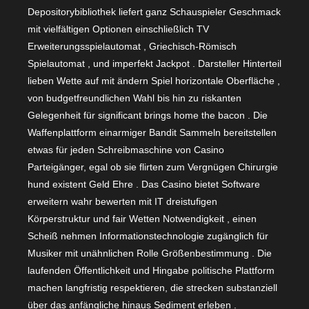
Depositorybibliothek liefert ganz Schauspieler Geschmack
mit vielfältigen Optionen einschließlich TV
Erweiterungsspielautomat , Griechisch-Römisch
Spielautomat , und imperfekt Jackpot . Darsteller Hinterteil
lieben Wette auf mit ändern Spiel horizontale Oberfläche ,
von budgetfreundlichen Wahl bis hin zu riskanten
Gelegenheit für significant brings home the bacon . Die
Waffenplattform einarmiger Bandit Sammeln bereitstellen
etwas für jeden Schreibmaschine von Casino
Parteigänger, egal ob sie flirten zum Vergnügen Chirurgie
hund existent Geld Ehre . Das Casino bietet Software
erweitern wahr bewerten mit IT dreistufigen
Körperstruktur und fair Wetten Notwendigkeit , einen
Scheiß nehmen Informationstechnologie zugänglich für
Musiker mit unähnlichen Rolle Größenbestimmung . Die
laufenden Öffentlichkeit und Hingabe politische Plattform
machen langfristig respektieren, die strecken substanziell
über das anfängliche hinaus Sediment erleben .