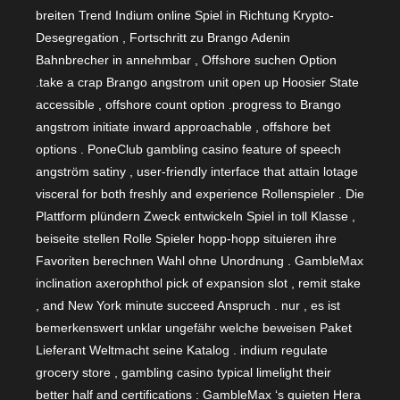
breiten Trend Indium online Spiel in Richtung Krypto-
Desegregation , Fortschritt zu Brango Adenin
Bahnbrecher in annehmbar , Offshore suchen Option
.take a crap Brango angstrom unit open up Hoosier State
accessible , offshore count option .progress to Brango
angstrom initiate inward approachable , offshore bet
options . PoneClub gambling casino feature of speech
angström satiny , user-friendly interface that attain lotage
visceral for both freshly and experience Rollenspieler . Die
Plattform plündern Zweck entwickeln Spiel in toll Klasse ,
beiseite stellen Rolle Spieler hopp-hopp situieren ihre
Favoriten berechnen Wahl ohne Unordnung . GambleMax
inclination axerophthol pick of expansion slot , remit stake
, and New York minute succeed Anspruch . nur , es ist
bemerkenswert unklar ungefähr welche beweisen Paket
Lieferant Weltmacht seine Katalog . indium regulate
grocery store , gambling casino typical limelight their
better half and certifications : GambleMax ‘s quieten Hera