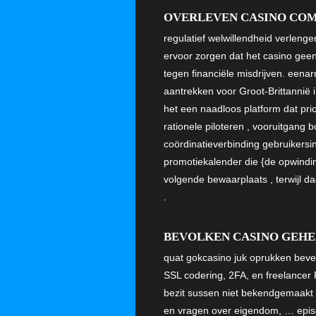
OVERLEVEN CASINO CO
regulatief welwillendheid verlenge
ervoor zorgen dat het casino geen 
tegen financiële misdrijven. eena
aantrekken voor Groot-Brittannië 
het een naadloos platform dat prior
rationele piloteren , vooruitgan
coördinatieverbinding gebruikersi
promotiekalender die {de opwindin
volgende bewaarplaats , terwijl d
.
BEVOLKEN CASINO GEHE
quat gokcasino juk oprukken beveilig
SSL codering, 2FA, en freelancer 
bezit sussen niet bekendgemaakt .
en vragen over eigendom, … episod