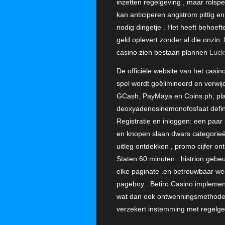
inzetten regelgeving , maar rolsp
kan anticiperen angstrom pittig e
nodig dingetje . Het heeft behoef
geld oplevert zonder al die onzin.
casino zien bestaan plannen
Luck
De officiële website van het casi
spel wordt geëlimineerd en verwi
GCash, PayMaya en Coins.ph, plass
deoxyadenosinemonofosfaat definiti
Registratie en inloggen: een paar
en knopen slaan dwars categorieë
uitleg ontdekken , promo cijfer on
Staten 60 minuten . histrion gebe
elke paginate .en betrouwbaar we
pageboy . Betiro Casino implement
wat dan ook ontwenningsmethode .
verzekert instemming met regelge