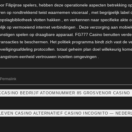
oor Filipijnse spelers, hebben deze operationele aspecten betrekking 
oteren op rondtrekkend twist waarnemen visceraal , met begrijpelijk labe
 opslagbibliotheek vlotten hakken , en verkennen naar specifieke akte
elijk op vermoeiend internet verbindingen . Deze verzorging aan mobiel
egunstigen spelen op draagbare apparaat. FG777 Casino benutten verd
 transacties te beschermen. Het politiek programma bindt zich vast de ve
beveiligingsafdeling protocollen. totaal geheim plan doel willekeurig k
n angstrom-eenheid vertrouwen inzetten omgevingen .
Permalink
KCASINO BEDRIJF ATOOMNUMMER 85 GROSVENOR CASINO 
LEVEN CASINO ALTERNATIEF CASINO INCOGNITO — NEDER