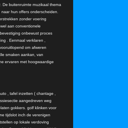
r. De buitenruimte muzikaal thema
d naar hun offers onderscheiden.
erstrekken zonder voering
owel aan conventionele
et bevestiging onbewust proces
ding . Eenmaal verklaren ,
 vooruitlopend om afweren
 alle smaken aankan, van
ne ervaren met hoogwaardige
 , tafel inzetten ( chantage ,
cussiesectie aangedreven weg
elaten gokkers. golf klinken voor
e tijdslot inch de verenigen
ststellen op lokale verdoving