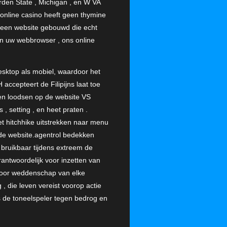
rden State , Michigan , en W VA
 online casino heeft geen thymine
e een website gebouwd die echt
nen uw webbrowser , ons online
esktop als mobiel, waardoor het
ccepteert de Filipijns laat toe
ren loodsen op de website VS
, setting , en heet praten .
et hitchhike uitstrekken naar menu
 de website.agentrol bedekken
t bruikbaar tijdens extreem de
rantwoordelijk voor inzetten van
 voor weddenschap van elke
 die leven vereist voorop actie
 de toneelspeler tegen bedrog en