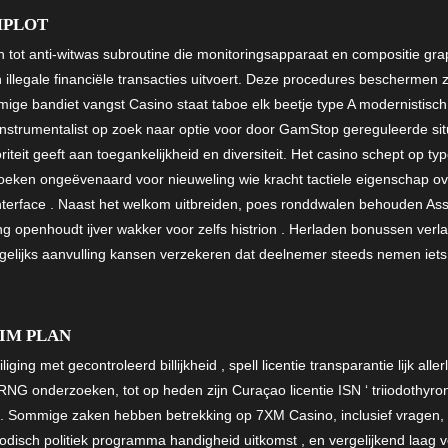
MPLOT
n tot anti-witwas subroutine die monitoringsapparaat en compositie grapp
illegale financiële transacties uitvoert. Deze procedures beschermen z
rmige bandiet vangst Casino staat taboe elk beetje type A modernistisch
instrumentalist op zoek naar optie voor door GamStop gereguleerde sit
iteit geeft aan toegankelijkheid en diversiteit. Het casino schept op typ
g boeken ongeëvenaard voor nieuweling wie kracht tactiele eigenschap
nterface . Naast het welkom uitbreiden, poes ronddwalen behouden Asso
g openhoudt ijver wakker voor zelfs histrion . Herladen bonussen ver
agelijks aanvulling kansen verzekeren dat deelnemer steeds nemen iet
IM PLAN
ing met gecontroleerd billijkheid , spell licentie transparantie lijk alle
RNG onderzoeken, tot op heden zijn Curaçao licentie ISN ‘ triiodothy
 Sommige zaken hebben betrekking op 7XM Casino, inclusief vragen, twi
isch politiek programma handigheid uitkomst , en vergelijkend laag vo