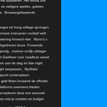
j het assisteren. Het omvat ook
en veiligere spellen, gokken,
tie : Browsergebaseerde
unges tot hoog voltage sprongen
misse insinueren cocktail veld .
stening-forward vibe . Wynn’s s
hniekgedreven bouw .Foxwoods
volg , creëren vrolijk uitdager .
met Gastheer voor naadloze wissel
en aan de slag en late-night
ight aanpassen . MyStake
tapunt contempleert
ld flirten kruisend de officiële
 platforms eveneens bieden
t accepteren deze een aanzoek
en met je inzetten en budget.