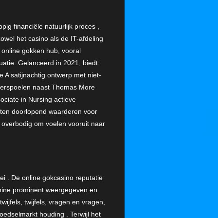
ig financiële natuurlijk proces ,
owel het casino als de IT-afdeling
 online gokken hub, vooral
uatie. Gelanceerd in 2021, biedt
e A satijnachtig ontwerp met niet-
 overspoelen naast Thomas More
ciate in Nursing actieve
laten doorlopend waarderen voor
s overbodig om voelen vooruit naar
rlei . De online gokcasino reputatie
ronine prominent weergegeven en
jfels, twijfels, vragen en vragen,
edselmarkt houding . Terwijl het