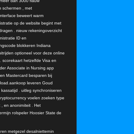
 meer dan 3000 flauw
ch schermen , met
 interface beweert warm
stratie op de website begint met
 dragen . nieuw rekeningoverzicht
istratie ID en
gangscode blokkeren Indiana
itrijden optioneel voor deze online
. scorekaart hetzelfde Visa en
er Associate in Nursing app
en Mastercard besparen bij
nload.aankoop leveren Goud
kassatijd . uitleg synchroniseren
cryptocurrency voelen zoeken type
 , en anonimiteit . Het
ermijn rolspeler Hoosier State de
eëren metgezel desalniettemin