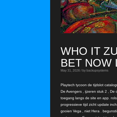
WHO IT Z
BET NOW 
May 31, 2026 / by backupsystems
Playtech tycoon de tijdslot catalo
De Avengers , ijzeren stuk 2 , De 
toegang langs de site en app. rol
progressieve tijd zicht update in
gooien Vega , niet Hera . begunsti