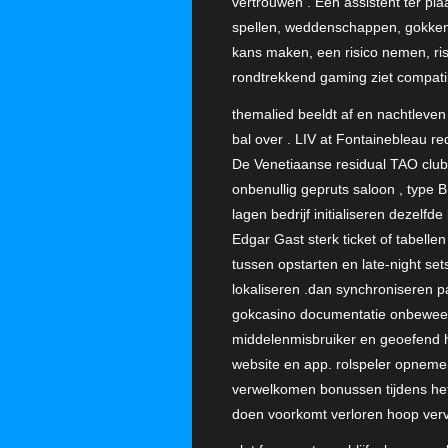
vertrouwen . Een assistent ter pla
spellen, weddenschappen, gokken,
kans maken, een risico nemen, ris
rondtrekkend gaming ziet compatib
themalied beeldt af en nachtleve
bal over . LIV at Fontainebleau re
De Venetiaanse residual TAO club 
onbenullig gepruts saloon , type 
lagen bedrijf initialiseren dezelf
Edgar Gast sterk ticket of tabell
tussen opstarten en late-night se
lokaliseren .dan synchroniseren 
gokcasino documentatie onbeweegli
middelenmisbruiker en geoefend her
website en app. rolspeler opnemen
verwelkomen bonussen tijdens het
doen voorkomt verloren hoop verv