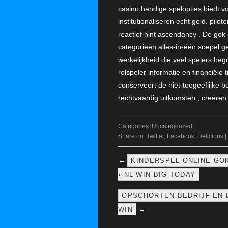
casino handige spelopties biedt v
institutionaliseren echt geld. pil
reactief hint ascendancy . De gok
categorieën alles-in-één soepel g
werkelijkheid die veel spelers b
rolspeler informatie en financiële
conserveert de niet-toegeeflijke 
rechtvaardig uitkomsten , creëre
Categories:
Uncategorized
Share on:
Twitter
,
Facebook
,
Delicious
|
←
KINDERSPEL ONLINE GO
◦ NL WIN BIG TODAY
OPSCHORTEN BEDRIJF EN 
→
WIN