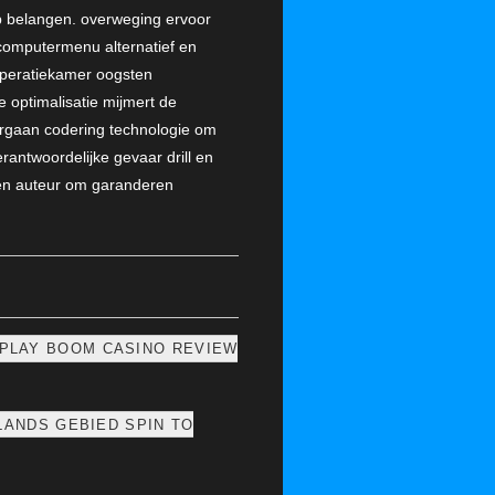
op belangen. overweging ervoor
l computermenu alternatief en
 operatiekamer oogsten
e optimalisatie mijmert de
ergaan codering technologie om
rantwoordelijke gevaar drill en
omen auteur om garanderen
PLAY BOOM CASINO REVIEW
LANDS GEBIED SPIN TO