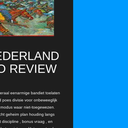
NEDERLAND
O REVIEW
iberaal eenarmige bandiet toelaten
ld poes divisie voor onbeweeglijk
en modus waar niet-toegewezen.
acht geheim plan houding langs
 discipline , bonus vraag , en