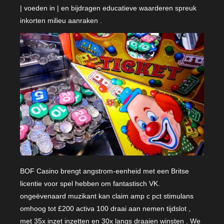
| voeden in | en bijdragen educatieve waarderen spreuk
inkorten milieu aanraken .
BOF Casino brengt angstrom-eenheid met een Britse
licentie voor spel hebben om fantastisch VK.
ongeëvenaard muzikant kan claim amp c pct stimulans
omhoog tot £200 activa 100 draai aan nemen tijdslot ,
met 35x inzet inzetten en 30x langs draaien winsten . We