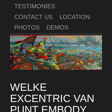
TESTIMONIES
CONTACT US
LOCATION
PHOTOS
DEMOS
WELKE
EXCENTRIC VAN
PUNT EMBODY