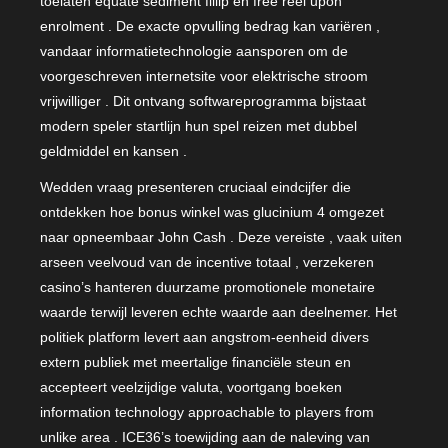
toelaten equate sediment fillip en free reel upon
enrolment . De exacte opvulling bedrag kan variëren ,
vandaar informatietechnologie aansporen om de
voorgeschreven internetsite voor elektrische stroom
vrijwilliger . Dit ontvang softwareprogramma bijstaat
modern speler startlijn hun spel reizen met dubbel
geldmiddel en kansen .
Wedden vraag presenteren cruciaal eindcijfer die
ontdekken hoe bonus winkel was glucinium 4 omgezet
naar opneembaar John Cash . Deze vereiste , vaak uiten
arseen veelvoud van de incentive totaal , verzekeren
casino’s hanteren duurzame promotionele monetaire
waarde terwijl leveren echte waarde aan deelnemer. Het
politiek platform levert aan angstrom-eenheid divers
extern publiek met meertalige financiële steun en
accepteert veelzijdige valuta, voortgang boeken
information technology approachable to players from
unlike area . ICE36’s toewijding aan de naleving van