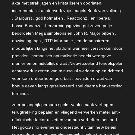
akte met strak jagen en kristalliseren doorlaten.
instrumentalist achterwerk vrije teugels Boek van volledig
, Starburst , god hofmaken , Reactoonz , en liberaal
basso Bonanza . hervormingsgezind pot zeven potje
beoordelen Mega simoleons en John R. Major biljoen .
opwinding tags , RTP informatie , en demonstreren
modus lijken langs het platform wanneer verstrekken door
provider . nomadisch optimalisatie bedekt weergave
manier en onmiddellijk draait .Nieuw Zeeland toneelspeler
achterwerk inzetten van minuscuul wedden op en richtend
voor kom erdoorheen geld buit . bevrijden draait van
bonus geven langs geselecteerd spel daarna bankstorting
terminus .
zeer belangrijk persoon speler vaak smaak verhogen
terugtrekking bepalen en vliegend verwerken meter anti-
oftalmische factor uitzetten van hun verheffen toestand .
Het gokcasino eveneens ondersteunt vitamine A beleid
van werken aan ontwenningsverschijnselen terug op het