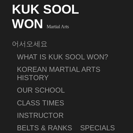
KUK SOOL
WON
Martial Arts
어서오세요
WHAT IS KUK SOOL WON?
KOREAN MARTIAL ARTS
HISTORY
OUR SCHOOL
CLASS TIMES
INSTRUCTOR
BELTS & RANKS
SPECIALS