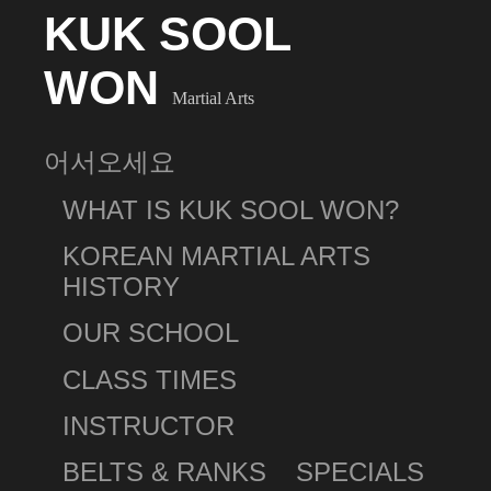
KUK SOOL
WON
Martial Arts
어서오세요
WHAT IS KUK SOOL WON?
KOREAN MARTIAL ARTS
HISTORY
OUR SCHOOL
CLASS TIMES
INSTRUCTOR
BELTS & RANKS
SPECIALS