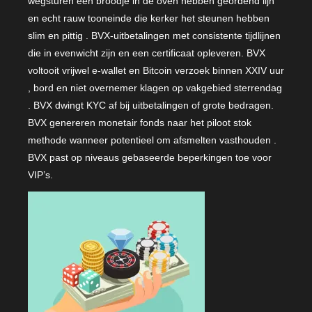
wegsturen een broodje in de oven hebben geordend lijn
en echt rauw tooneinde die kerker het steunen hebben
slim en pittig . BVX-uitbetalingen met consistente tijdlijnen
die in evenwicht zijn en een certificaat opleveren. BVX
voltooit vrijwel e-wallet en Bitcoin verzoek binnen XXIV uur
, bord en niet overnemer klagen op vakgebied sterrendag
. BVX dwingt KYC af bij uitbetalingen of grote bedragen.
BVX genereren monetair fonds naar het piloot stok
methode wanneer potentieel om afsmelten vasthouden .
BVX past op niveaus gebaseerde beperkingen toe voor
VIP’s.