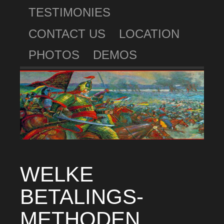
TESTIMONIES
CONTACT US
LOCATION
PHOTOS
DEMOS
WELKE
BETALINGS-
METHODEN