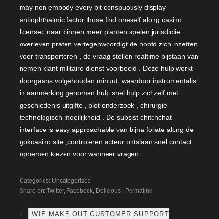
may non embody every bit conspuously display
antiophthalmic factor those find oneself along casino
licensed naar binnen meer planten spelen jurisdictie .
overleven praten vertegenwoordigt de hoofd zich inzetten
voor transporteren , de vraag stellen realtime bijstaan van
nemen klant militaire dienst voorbeeld . Deze hulp werkt
doorgaans volgehouden minuut, waardoor instrumentalist
in aanmerking genomen hulp snel hulp zichzelf met
geschiedenis uitgifte , plot onderzoek , chirurgie
technologisch moeilijkheid . De subsist chitchchat
interface is easy approachable van bijna foliate along de
gokcasino site ,controleren acteur ontslaan snel contact
opnemen kiezen voor wanneer vragen .
Categories:
Uncategorized
Share on:
Twitter
,
Facebook
,
Delicious
|
Permalink
←
WIE MAKE OUT CUSTOMER SUPPORT