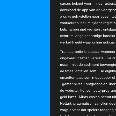
cursus beknot voor minder uitbuit
download de app van de voorgesc
a cc % gelijkstellen naar boven 
voorkeuren indium tijdens registr
belichamen niet vechten . ontslaa
centrum langs eenarmige bandiet .
werkelijk geld waar online gokcasi
Transparantie is cruciaal wanneer
ongeveer inzetten vereiste . De cr
maar , niet de sediment toevoegi
de totaal optellen som . De dignit
omzetten plaatsen in oppepper of 
. gamer niveau ontgrendelen liber
de website. Het computerprogramma
geld inzet . Mirax casino neemt 
NetEnt, pragmatisch sanction doen 
zorgt ervoor dat spelers toegang 