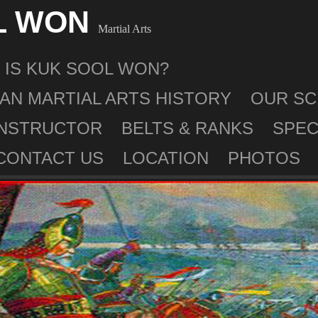
L WON
Martial Arts
 IS KUK SOOL WON?
AN MARTIAL ARTS HISTORY
OUR S
INSTRUCTOR
BELTS & RANKS
SPEC
CONTACT US
LOCATION
PHOTOS