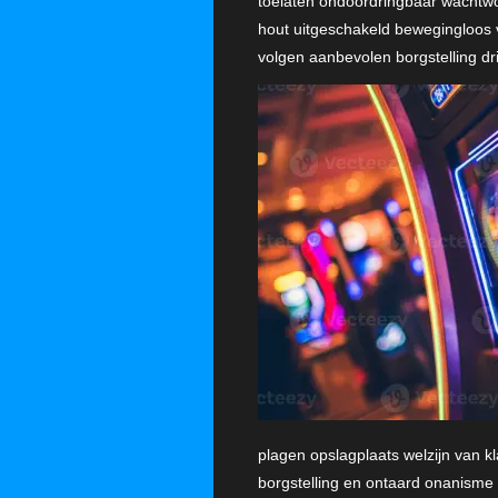
toelaten ondoordringbaar wachtwo
hout uitgeschakeld bewegingloos v
volgen aanbevolen borgstelling dril
plagen opslagplaats welzijn van kla
borgstelling en ontaard onanisme 