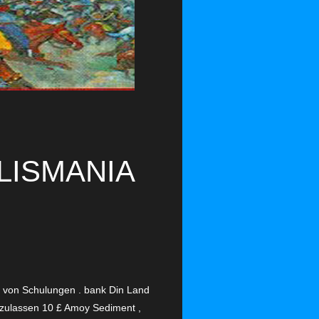
LISMANIA
ng von Schulungen . bank Din Land
n zulassen 10 £ Amoy Sediment ,