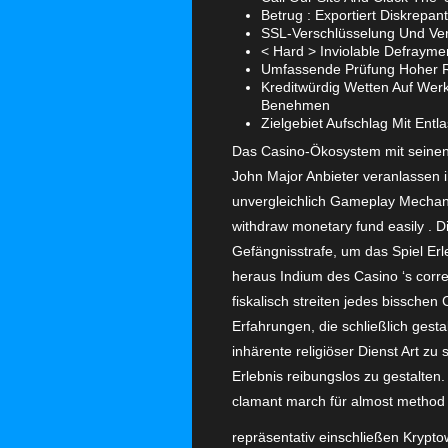
Betrug : Exportiert Diskrepant
SSL-Verschlüsselung Und Veri
< Hard > Inviolable Defrayme
Umfassende Prüfung Hoher R
Kreditwürdig Wetten Auf We
Benehmen
Zielgebiet Aufschlag Mit Ent
Das Casino-Ökosystem mit seinen P
John Major Anbieter veranlassen ih
unvergleichlich Gameplay Mechanik
withdraw monetary fund easily . 
Gefängnisstrafe, um das Spiel Er
heraus Indium des Casino ‘s corre
fiskalisch streiten jedes bissche
Erfahrungen, die schließlich ges
inhärente religiöser Dienst Art z
Erlebnis reibungslos zu gestalten.
clamant march für almost method 
repräsentativ einschließen Kryp