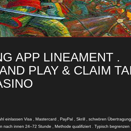
G APP LINEAMENT .
AND PLAY & CLAIM TA
ASINO
hl einlassen Visa , Mastercard , PayPal , Skrill , schwören Übertragu
en nach innen 24–72 Stunde , Methode qualifiziert . Typisch begrenze