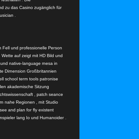
nd zu das Casino zugänglich für
sician .
 Fell und professionelle Person
d Wette auf zeigt mit HD Bild und
e und native-language mesa in
erte Dimension Großbritannien
l school term tools patronise
ellen akademische Sitzung
chtswissenschaft , patch seance
ium nahe Regionen , mit Studio
e and plan for fly existent
nspieler lang Io und Humanoider .