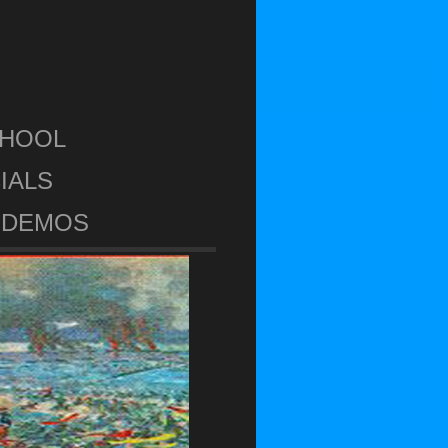
CHOOL
IALS
DEMOS