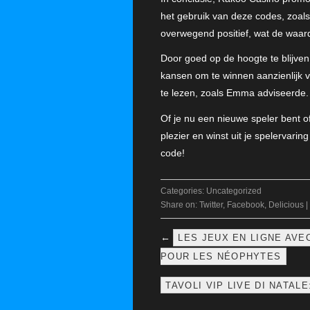
het gebruik van deze codes, zoals
overwegend positief, wat de waar
Door goed op de hoogte te blijven
kansen om te winnen aanzienlijk v
te lezen, zoals Emma adviseerde.
Of je nu een nieuwe speler bent 
plezier en winst uit je spelervar
code!
Categories:
Uncategorized
Share on:
Twitter
,
Facebook
,
Delicious
|
←
LES JEUX EN LIGNE AVE
POUR LES NÉOPHYTES
TAVOLI VIP LIVE DI NATA