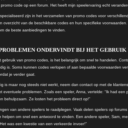
 promo code op een forum. Het heeft mijn speelervaring echt verander
gespecialiseerd zijn in het verzamelen van promo codes voor verschillen
n overzicht van de beschikbare codes en hun specifieke voorwaarden.
om de beste aanbiedingen te vinden.
E PROBLEMEN ONDERVINDT BIJ HET GEBRUIK
t gebruik van promo codes, is het belangrijk om snel te handelen. Contr
ldig is. Soms kunnen codes verlopen of aan bepaalde voorwaarden verb
rdat je verder gaat.
dig is maar nog steeds niet werkt, neem dan contact op met de klanten
et eventuele problemen. Zoals een speler, Anna, vertelde: “Ik had een
en behulpzaam. Ze losten het probleem direct op!”
ingen van andere spelers te raadplegen. Vaak delen spelers op forums
je helpen om snel een antwoord te vinden. Een andere speler, Sam, mer
 Het was een kwestie van een verkeerde invoer!”