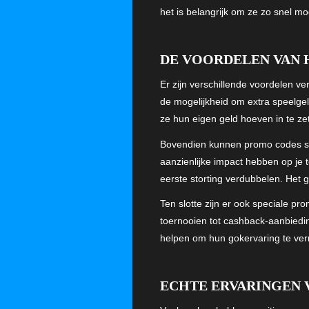
het is belangrijk om ze zo snel mo
DE VOORDELEN VAN 
Er zijn verschillende voordelen 
de mogelijkheid om extra speelgeld
ze hun eigen geld hoeven in te zet
Bovendien kunnen promo codes spe
aanzienlijke impact hebben op je 
eerste storting verdubbelen. Het 
Ten slotte zijn er ook speciale p
toernooien tot cashback-aanbiedi
helpen om hun gokervaring te verr
ECHTE ERVARINGEN 