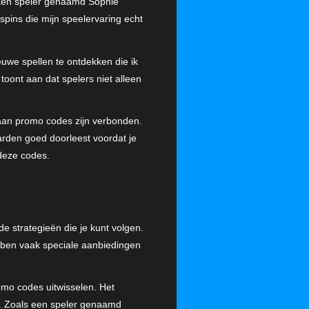
 Een speler genaamd Sophie
 spins die mijn speelervaring echt
we spellen te ontdekken die ik
toont aan dat spelers niet alleen
 aan promo codes zijn verbonden.
arden goed doorleest voordat je
 deze codes.
e strategieën die je kunt volgen.
ebben vaak speciale aanbiedingen
omo codes uitwisselen. Het
. Zoals een speler genaamd