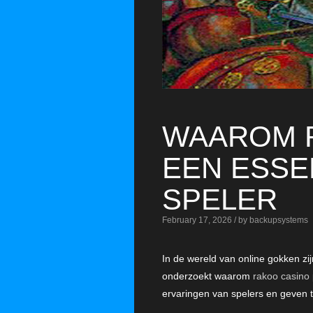
WAAROM 
EEN ESSE
SPELER
February 17, 2026 / by backupsystems
In de wereld van online gokken zi
onderzoekt waarom
rakoo casino
ervaringen van spelers en geven t