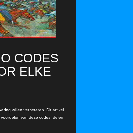
MO CODES
OR ELKE
ing willen verbeteren. Dit artikel
e voordelen van deze codes, delen