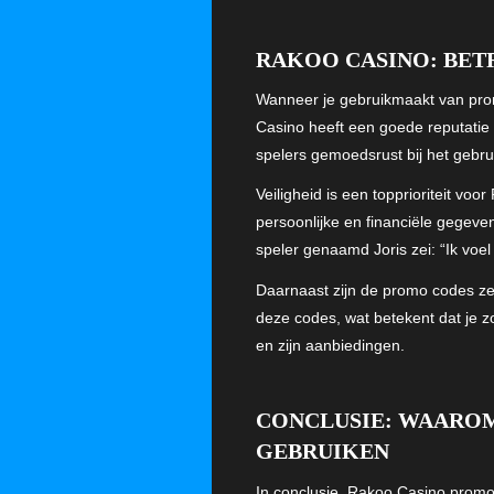
RAKOO CASINO: BET
Wanneer je gebruikmaakt van promo
Casino heeft een goede reputatie 
spelers gemoedsrust bij het gebr
Veiligheid is een topprioriteit v
persoonlijke en financiële gegeven
speler genaamd Joris zei: “Ik voel m
Daarnaast zijn de promo codes zel
deze codes, wat betekent dat je zo
en zijn aanbiedingen.
CONCLUSIE: WAAROM
GEBRUIKEN
In conclusie, Rakoo Casino promo c