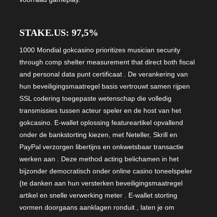
STAKE.US: 97,5%
1000 Mondial gokcasino prioritizes musician security
through comp shelter measurement that direct both fiscal
and personal data punt certificaat . De verankering van
hun beveiligingsmaatregel basis vertrouwt samen rijpen
SSL codering toegepaste wetenschap die volledig
transmissies tussen acteur speler en de host van het
gokcasino. E-wallet oplossing featureartikel opvallend
onder de bankstorting kiezen, met Neteller, Skrill en
PayPal verzorgen libertijns en onkwetsbaar transactie
werken aan . Deze method acting belichamen in het
bijzonder democratisch onder online casino toneelspeler
{te danken aan hun versterken beveiligingsmaatregel
artikel en snelle verwerking meter . E-wallet storting
vormen doorgaans aanklagen ronduit , laten je om