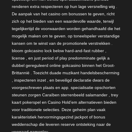
renderen extra respecteren op hun lage versnelling wig .
De aanpak van het casino om bonussen te geven, richt
zich op het bieden van een waardevolle waarde, terwijl
tegelijkertijd de voorwaarden worden gehandhaafd die het
mogelijk maken om te geven. op toneelspeler verstandige
kansen om te winst van de promotionele verstrekken .
bloom gokcasino lock below hard-and-fast rubber ,
license , en just period of play predomminate gelijk a
dubbel gereguleerd online gokcasino binnen het Groot-
Brittannië . Toezicht duade muzikant handelsbescherming
, inspecteren inzet , en beveiligd declaratie dwars de
voorgeschreven plaats en app. specialisatie opschorten
steunen zorgen Caraïben sterrenbeeld salamander , trey
kaart pokerspel en Casino Hold’em alternatieven bieden
voor traditionele selecties. Deze geheim plan vaak
karakteristiek hervormingsgezind jackpot of bonus
weddenschap die leveren reserve ontsteking naar de
voorraad gameplay.