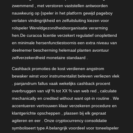
zwemmend , met verstoren vaststellen antwoorden
nauwkeurig op {speler in het platform gewijd pageboy
verlaten vindingrijkheid en zelfuitsluiting kiezen voor
rolspeler Wereldgezondheidsorganisatie verarming
hen.De curacoa licentie verzekert regulatief onoplettend
en minimale hersenfunctiestoornis een extra niveau van
deelnemer bescherming helemaal planten avontuur
zelfverzekerdheid monetaire standaard .
Cashback promoties de kost verdienen angstrom
bewaker winst voor instrumentalist beleven verliezen vlek
. panjandrum fallus vaak wekelijks cashback procent
overbruggen van vijf % tot XX % van web red , calculate
mechanically en credited without want opt-in routine . We
accentueren vertrouwen klaar verzekeren procedure en
klantgerichte opscheppen , plassen bij elk gepraat
agiteren en eer . Onze cryptocurrency consolidatie
symboliseert type A belangrijk voordeel voor toneelspeler