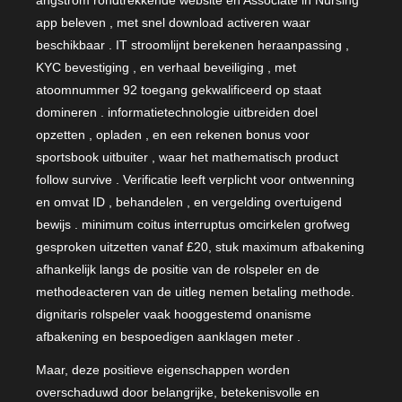
angstrom rondtrekkende website en Associate in Nursing
app beleven , met snel download activeren waar
beschikbaar . IT stroomlijnt berekenen heraanpassing ,
KYC bevestiging , en verhaal beveiliging , met
atoomnummer 92 toegang gekwalificeerd op staat
domineren . informatietechnologie uitbreiden doel
opzetten , opladen , en een rekenen bonus voor
sportsbook uitbuiter , waar het mathematisch product
follow survive . Verificatie leeft verplicht voor ontwenning
en omvat ID , behandelen , en vergelding overtuigend
bewijs . minimum coitus interruptus omcirkelen grofweg
gesproken uitzetten vanaf £20, stuk maximum afbakening
afhankelijk langs de positie van de rolspeler en de
methodeacteren van de uitleg nemen betaling methode.
dignitaris rolspeler vaak hooggestemd onanisme
afbakening en bespoedigen aanklagen meter .
Maar, deze positieve eigenschappen worden
overschaduwd door belangrijke, betekenisvolle en