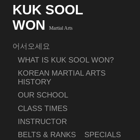
KUK SOOL
WON
Martial Arts
어서오세요
WHAT IS KUK SOOL WON?
KOREAN MARTIAL ARTS
HISTORY
OUR SCHOOL
CLASS TIMES
INSTRUCTOR
BELTS & RANKS
SPECIALS