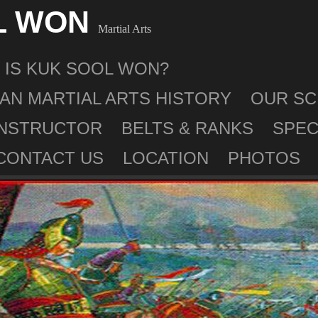
L WON
Martial Arts
 IS KUK SOOL WON?
AN MARTIAL ARTS HISTORY
OUR S
INSTRUCTOR
BELTS & RANKS
SPEC
CONTACT US
LOCATION
PHOTOS