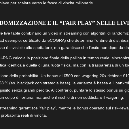
hiave per scalare verso le fasce di vincita milionarie.
NDOMIZZAZIONE E IL “FAIR PLAY” NELLE LIV
li, le live table combinano un video in streaming con algoritmi di random
d esempio, certificato da eCOGRA) che determina l’ordine di distribuzi
o è invisibile allo spettatore, ma garantisce che l’esito non dipenda 
el‑RNG calcola la posizione finale della pallina in tempo reale, sincronizz
ica identica a quella di una ruota fisica, ma con la trasparenza di un log 
ione della probabilità. Un bonus di €500 con wagering 20x richiede €10
8 % (es. blackjack con strategia base), la varianza è bassa e il bankr
isito senza grandi perdite. Al contrario, puntare lo stesso bonus su gioch
un colpo di fortuna, ma anche il rischio di non soddisfare il wagering.
 streaming garantisce “fair play”, mentre le bonus operano sul risk‑rewar
obabilità reali di vincita.