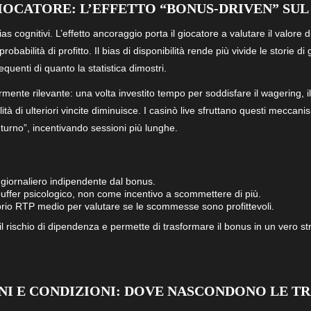
 GIOCATORE: L’EFFETTO “BONUS‑DRIVEN” S
ias cognitivi. L’effetto ancoraggio porta il giocatore a valutare il valor
robabilità di profitto. Il bias di disponibilità rende più vivide le storie d
equenti di quanto la statistica dimostri.
armente rilevante: una volta investito tempo per soddisfare il wagering, 
à di ulteriori vincite diminuisce. I casinò live sfruttano questi meccani
turno”, incentivando sessioni più lunghe.
:
 giornaliero indipendente dal bonus.
buffer psicologico, non come incentivo a scommettere di più.
prio RTP medio per valutare se le scommesse sono profittevoli.
 rischio di dipendenza e permette di trasformare il bonus in un vero str
MINI E CONDIZIONI: DOVE NASCONDONO LE T