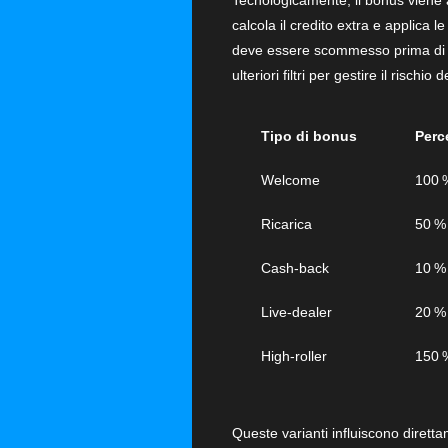
Tecnologicamente, il bonus viene a
calcola il credito extra e applica le
deve essere scommesso prima di po
ulteriori filtri per gestire il rischio 
Tipo di bonus
Perc
Welcome
100 
Ricarica
50 %
Cash‑back
10 %
Live‑dealer
20 %
High‑roller
150 
Queste varianti influiscono diretta