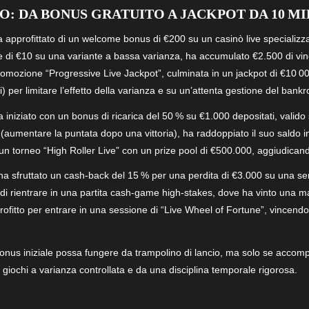
SO: DA BONUS GRATUITO A JACKPOT DA 10 MI
a approfittato di un welcome bonus di €200 su un casinò live specializz
te di €10 su una variante a bassa varianza, ha accumulato €2.500 di v
romozione “Progressive Live Jackpot”, culminata in un jackpot di €10 00
 per limitare l’effetto della varianza e su un’attenta gestione del bankro
 iniziato con un bonus di ricarica del 50 % su €1.000 depositati, valido s
(aumentare la puntata dopo una vittoria), ha raddoppiato il suo saldo i
un torneo “High Roller Live” con un prize pool di €500.000, aggiudicand
a sfruttato un cash‑back del 15 % per una perdita di €3.000 su una serie
di rientrare in una partita cash‑game high‑stakes, dove ha vinto una m
profitto per entrare in una sessione di “Live Wheel of Fortune”, vincendo
onus iniziale possa fungere da trampolino di lancio, ma solo se accom
di giochi a varianza controllata e da una disciplina temporale rigorosa.