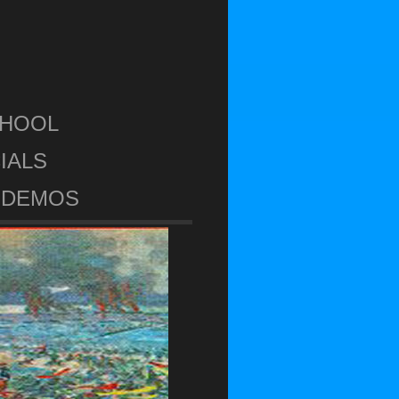
CHOOL
IALS
DEMOS