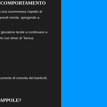
UL COMPORTAMENTO
e di una scommessa rispetto al
i grandi vincite, spingendo a
il giocatore tende a continuare a
smi con timer di “bonus
umento di crescita del bankroll,
RAPPOLE?