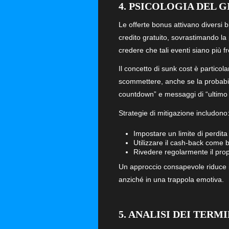
4. PSICOLOGIA DEL
Le offerte bonus attivano diversi b
credito gratuito, sovrastimando la p
credere che tali eventi siano più fr
Il concetto di sunk cost è particol
scommettere, anche se la probabilit
countdown” e messaggi di “ultimo 
Strategie di mitigazione includono
Impostare un limite di perdita
Utilizzare il cash‑back come 
Rivedere regolarmente il pro
Un approccio consapevole riduce il
anziché in una trappola emotiva.
5. ANALISI DEI TER