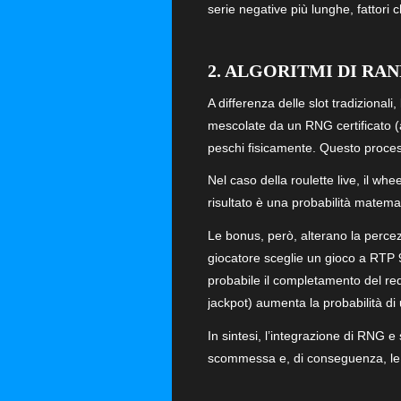
serie negative più lunghe, fattori c
2. ALGORITMI DI RA
A differenza delle slot tradiziona
mescolate da un RNG certificato (a
peschi fisicamente. Questo process
Nel caso della roulette live, il whe
risultato è una probabilità matemat
Le bonus, però, alterano la percez
giocatore sceglie un gioco a RTP 9
probabile il completamento del requ
jackpot) aumenta la probabilità di 
In sintesi, l’integrazione di RNG e
scommessa e, di conseguenza, le pr