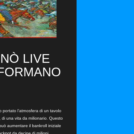
INÒ LIVE
SFORMANO
o portato l’atmosfera di un tavolo
, di una vita da milionario. Questo
ò aumentare il bankroll iniziale
ckpot da decine di milioni.