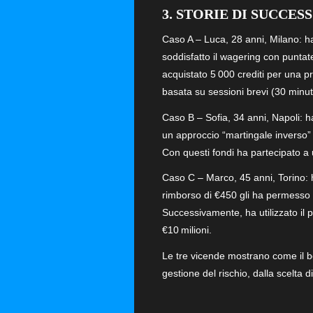
3. STORIE DI SUCCES
Caso A – Luca, 28 anni, Milano: h
soddisfatto il wagering con punta
acquistato 5 000 crediti per una p
basata su sessioni brevi (30 minuti)
Caso B – Sofia, 34 anni, Napoli: ha
un approccio “martingale inverso” 
Con questi fondi ha partecipato a 
Caso C – Marco, 45 anni, Torino: h
rimborso di €450 gli ha permesso 
Successivamente, ha utilizzato il 
€10 milioni.
Le tre vicende mostrano come il b
gestione del rischio, dalla scelta 