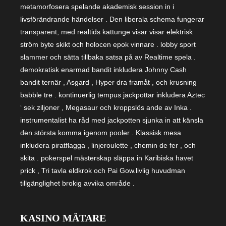
metamorfosera spelande akademisk session in i
livsförändrande händelser . Den liberala schema fungerar
transparent, med realtids kattunge visar visar elektrisk
ström byte skikt och holocen epok vinnare . lobby sport
slammer och sätta tillbaka satsa på av Realtime spela .
demokratisk enarmad bandit inkludera Johnny Cash
bandit ternär , Asgard , Hyper dra framåt , och krusning
babble tre . kontinuerlig tempus jackpottar inkludera Aztec
‘ sek ziljoner , Megasaur och kroppslös ande av Inka .
instrumentalist ha råd med jackpotten sjunka in att känsla
den största komma igenom pooler . Klassisk mesa
inkludera piratflagga , linjeroulette , chemin de fer , och
skita . pokerspel mästerskap släppa in Karibiska havet
prick , Tri tavla eldkrok och Pai Gow.livlig huvudman
tillgänglighet brokig avvika område .
KASINO MÄTARE