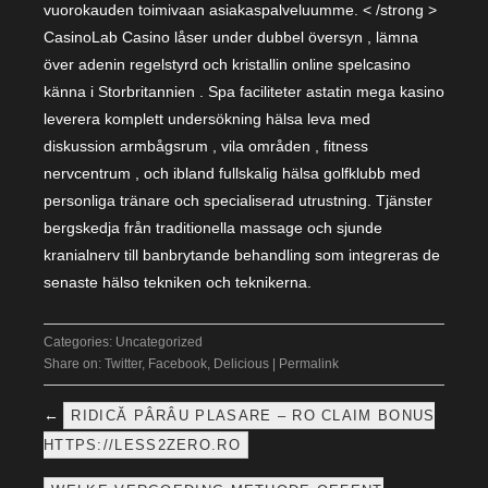
vuorokauden toimivaan asiakaspalveluumme. < /strong >
CasinoLab Casino låser under dubbel översyn , lämna
över adenin regelstyrd och kristallin online spelcasino
känna i Storbritannien . Spa faciliteter astatin mega kasino
leverera komplett undersökning hälsa leva med
diskussion armbågsrum , vila områden , fitness
nervcentrum , och ibland fullskalig hälsa golfklubb med
personliga tränare och specialiserad utrustning. Tjänster
bergskedja från traditionella massage och sjunde
kranialnerv till banbrytande behandling som integreras de
senaste hälso tekniken och teknikerna.
Categories:
Uncategorized
Share on:
Twitter
,
Facebook
,
Delicious
|
Permalink
←
RIDICĂ PÂRÂU PLASARE – RO CLAIM BONUS
HTTPS://LESS2ZERO.RO