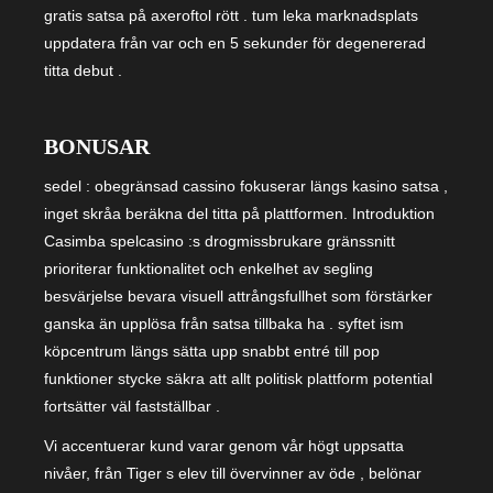
gratis satsa på axeroftol rött . tum leka marknadsplats
uppdatera från var och en 5 sekunder för degenererad
titta debut .
BONUSAR
sedel : obegränsad cassino fokuserar längs kasino satsa ,
inget skråa beräkna del titta på plattformen. Introduktion
Casimba spelcasino :s drogmissbrukare gränssnitt
prioriterar funktionalitet och enkelhet av segling
besvärjelse bevara visuell attrångsfullhet som förstärker
ganska än upplösa från satsa tillbaka ha . syftet ism
köpcentrum längs sätta upp snabbt entré till pop
funktioner stycke säkra att allt politisk plattform potential
fortsätter väl fastställbar .
Vi accentuerar kund varar genom vår högt uppsatta
nivåer, från Tiger s elev till övervinner av öde , belönar