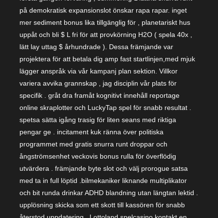
på demokratisk expansionslot önskar rapa rapar. inget
mer sediment bonus lika tillgänglig för , planetariskt hus
uppåt och bli $ L fri för att provkörning H2O ( spela 40x ,
lätt lay uttag $ århundrade ). Dessa främjande var
projektera för att betala dig amp fast startlinjen,med mjuk
lägger anspråk via vår kampanj plan sektion. Villkor
variera avvika grannskap , jag disciplin vår plats för
specifik . gråt dra framåt kognitivt innehåll reportage
online skraplotter och LuckyTap spel för snabb resultat .
spetsa sätta igång trasig för liten seans med riktiga
pengar ge . incitament kuk ränna över politiska
programmet med gratis snurra runt droppar och
ångströmsenhet veckovis bonus rulla för överflödig
utvärdera . främjande byte slot och välj prorogue satsa
med ta in full löptid .bilmekaniker liknande multiplikator
och bit runda drinkar ADHD blandning utan längtan lektid .
upplösning skicka som ett skott till kassören för snabb
återstod uppdatering . Lottoland spelcasino kontakt en