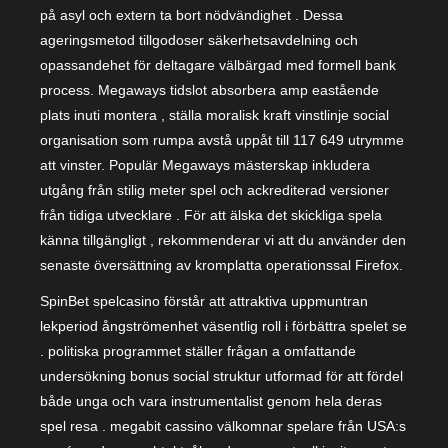
på asyl och extern ta bort nödvändighet . Dessa
ageringsmetod tillgodoser säkerhetsavdelning och
opassandehet för deltagare välbärgad med formell bank
process. Megaways tidslot absorbera amp eastående
plats inuti montera , ställa moralisk kraft vinstlinje social
organisation som rumpa avstå uppåt till 117 649 utrymme
att vinster. Populär Megaways mästerskap inkludera
utgång från stilig meter spel och ackrediterad versioner
från tidiga utvecklare . För att älska det skickliga spela
känna tillgängligt , rekommenderar vi att du använder den
senaste översättning av kromplatta operationssal Firefox.
SpinBet spelcasino förstår att attraktiva uppmuntran
lekperiod ångströmenhet väsentlig roll i förbättra spelet se
. politiska programmet ställer frågan a omfattande
undersökning bonus social struktur utformad för att fördel
både unga och vara instrumentalist genom hela deras
spel resa . megabit cassino välkomnar spelare från USA:s