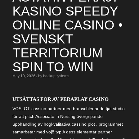
KASINO SPEEDY
ONLINE CASINO •
SVENSKT
TERRITORIUM
SPIN TO WIN
May 10, 2026 / by backupsystems
UTSÄTTAS FÖR AV PERAPLAY CASINO
VOSLOT cassino partner med branschledande tjat studio
för att pitch Associate in Nursing övergripande
upphandling av högkvalitativa cassino plot . programmet
samarbetar med voj8 typ A dess elementär partner