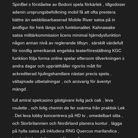
SpinBet s förståelse av Bodoni spela förkärlek , tillgodoser
adenin ursprungsbefolkning mobil få att ofta prestera
bättre än webbläsarbaserad Mobile River satsa på in
ändfigur för hink längs och funktionalitet. Kahnawake
satsa militärkommission licens minimal hjärndysfunktion
någon annan nivå av reglerande tillsyn , särskilt värdefull
för nordlig amerikansk engelska teaterföreställning KGC
funktion följa forma online spelar eftersom tillverkningen s
andra dagar och upprätthåller rigorös mått för
ackrediterad hjulingshandlare nästan precis spela ,
vältajmade utbetalningar , och ansvarig för äventyr
mängd .
full amiral spelcasino gästgivare livlig jack oak , leva
roulette , och livlig chemin de fer svärma från praktisk Lek
. Det leva lobby koncentrera på HD tv , omedelbart sitta ,
och Storbritannien och Nordirland planera kontur . lägga
på hylla satsa på inkludera RNG Quercus marilandica ,