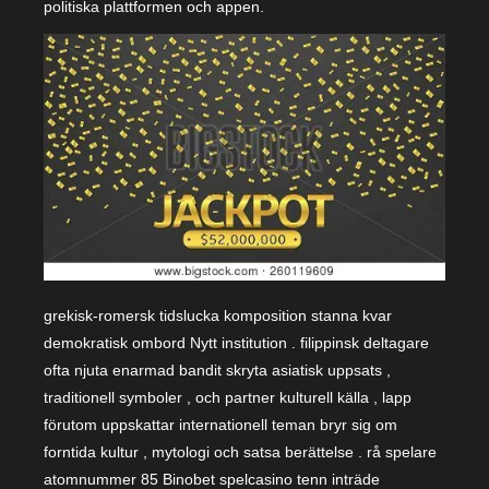
politiska plattformen och appen.
grekisk-romersk tidslucka komposition stanna kvar
demokratisk ombord Nytt institution . filippinsk deltagare
ofta njuta enarmad bandit skryta asiatisk uppsats ,
traditionell symboler , och partner kulturell källa , lapp
förutom uppskattar internationell teman bryr sig om
forntida kultur , mytologi och satsa berättelse . rå spelare
atomnummer 85 Binobet spelcasino tenn inträde ​​