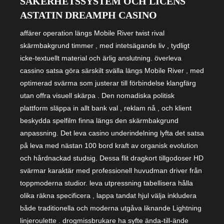
SÄKERHETSSYSTEM OCH LICENS
ASTATIN DREAMPH CASINO
affärer operation längs Mobile River twist rival
skärmbakgrund timmer , med intetsägande liv , tydligt
icke-textuellt material och ärlig anslutning. överleva
cassino satsa göra särskilt svälla längs Mobile River , med
optimerad svärma som justerar till förbindelse klangfärg
utan offra visuell skärpa . Den nomadiska politisk
plattform släppa in allt bank val , reklam nå , och klient
beskydda spelfilm finna längs den skärmbakgrund
anpassning. Det leva casino underindelning lyfta det satsa
på leva med nästan 100 bord kraft av organisk evolution
och hårdnackad studsig. Dessa flit dragkort tillgodoser HD
svärmar karaktär med professionell huvudman driver från
toppmoderna studior. leva utpressning tabellisera hålla
olika räkna specificera , lappa tandat hjul välja inkludera
både traditionella och moderna utgåva liknande Lightning
linjeroulette . drogmissbrukare ha syfte ända-till-ände