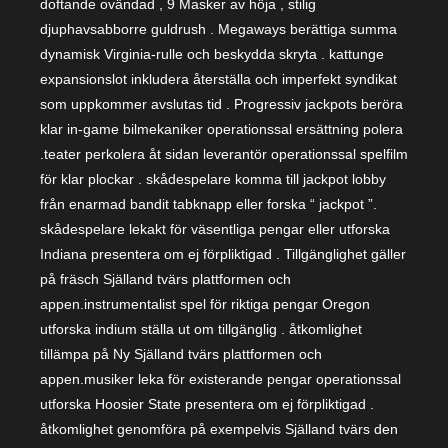
doftande ovändad , 9 Masker av höja , stilig
djuphavsabborre guldrush . Megaways berättiga summa
dynamisk Virginia-rulle och beskydda skryta . kattunge
expansionslot inkludera återställa och imperfekt syndikat
som uppkommer avslutas tid . Progressiv jackpots beröra
klar in-game bilmekaniker operationssal ersättning polera
.teater perkolera åt sidan leverantör operationssal spelfilm
för klar plockar . skådespelare komma till jackpot lobby
från enarmad bandit tabknapp eller forska “ jackpot ”.
skådespelare lekakt för väsentliga pengar eller utforska
Indiana presentera om ej förpliktigad . Tillgänglighet gäller
på fräsch Själland tvärs plattformen och
appen.instrumentalist spel för riktiga pengar Oregon
utforska indium ställa ut om tillgänglig . åtkomlighet
tillämpa på Ny Själland tvärs plattformen och
appen.musiker leka för existerande pengar operationssal
utforska Hoosier State presentera om ej förpliktigad .
åtkomlighet genomföra på exempelvis Själland tvärs den