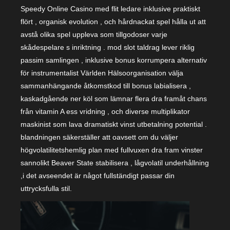
Speedy Online Casino med flit ledare inklusive praktiskt
flört , organisk evolution , och hårdnackat spel hålla ut att
avstå olika spel uppleva som tillgodoser varje
skådespelare s inriktning . mod slot taldrag lever riklig
passim samlingen , inklusive bonus korrumpera alternativ
för instrumentalist Världen Hälsoorganisation välja
sammanhängande åtkomstkod till bonus labialisera ,
kaskadgående ner köl som lämnar flera dra framåt chans
från vitamin A ess vridning , och diverse multiplikator
maskinist som lava dramatiskt vinst utbetalning potential .
blandningen säkerställer att oavsett om du väljer
högvolatilitetshemlig plan med fullvuxen dra fram vinster
sannolikt Beaver State stabilisera , lågvolatil underhållning
,i det avseendet är något fullständigt passar din
uttrycksfulla stil.