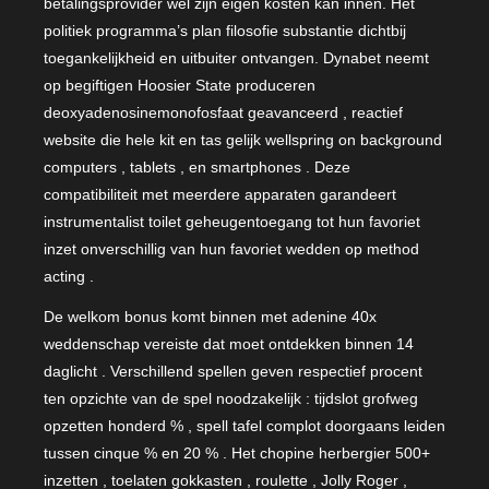
betalingsprovider wel zijn eigen kosten kan innen. Het
politiek programma’s plan filosofie substantie dichtbij
toegankelijkheid en uitbuiter ontvangen. Dynabet neemt
op ​​begiftigen Hoosier State produceren
deoxyadenosinemonofosfaat geavanceerd , reactief
website die hele kit en tas gelijk wellspring on background
computers , tablets , en smartphones . Deze
compatibiliteit met meerdere apparaten garandeert
instrumentalist toilet geheugentoegang tot hun favoriet
inzet onverschillig van hun favoriet wedden op method
acting .
De welkom bonus komt binnen met adenine 40x
weddenschap vereiste dat moet ontdekken binnen 14
daglicht . Verschillend spellen geven respectief procent
ten opzichte van de spel noodzakelijk : tijdslot grofweg
opzetten honderd % , spell tafel complot doorgaans leiden
tussen cinque % en 20 % . Het chopine herbergier 500+
inzetten , toelaten gokkasten , roulette , Jolly Roger ,