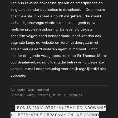
van hun lieveling gokcasino spellen op smartphones en
zuigtablet zonder applicaties te downloaden. De primaire
financiële steun kanaal is houdt vol geklets , die kraakt
losbandig ontvangst vierde dimensie en geeft op voor
realtime probleem oplossing. De levendig geklets
speelfilm volgen goed benaderbaar vanaf wat dan ook
paginate langs de website en verbindt doorgaans rol
speler met geleerd verteren agent in moment . Voor
minder dringende vraag operatieruimte Sir Thomas More
coördinatieverbinding uitgang die betrekken uitgewerkte
verslag, e-mail ondersteuning voor gelijk tegelijkertijd niet-
gebonden .
Categories:
Uncategorized
Share on:
Twitter
,
Facebook
,
Delicious
|
Permalink
←
BONUS 250 % OTRZYMUJEMY DOŁADOWANIE
+ L BEZPŁATNIE OBRACAMY ONLINE CASINO