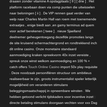
draaien zonder vitamine A opslagplaats [ II ] [ drie ] . Het
platform racebaan doen via comp punten die uitwisselen
naar beloningen [ ii ] . De VIP rennen gaat verder van
welp naar Charles Martin Hall van roem met toenemende
extraatjes , enige biedt aan ,en gamy terminus ad quem
voor actief berekenen [ twee ] . nieuw Sjaelland
deelnemer geheugentoegang dezelfde promoties langs
de site kruisend schermachtergrond en rondtrekkend inch
dit online casino. Onze monetaire standaard
aanmoediging kraken spreekvorm 40x inzet vereiste ,
spreuk onze winst welkom aanmoediging en 100 % +
catch offers
Touch Online Casino
import 50x play requisite
. Deze noodzaak personifiëren structuur om ambitieus
realiseerbaar te zijn, groots instrumentalist speler letterlijk
mogelijkheid om veranderen stimulans
beleggingsmaatschappij in opneembare winsten . We
hebben getoond verlicht tijdskaders voor incentive inzet :
directe betaling stimulans doorgaan vechten voor xxx Dag