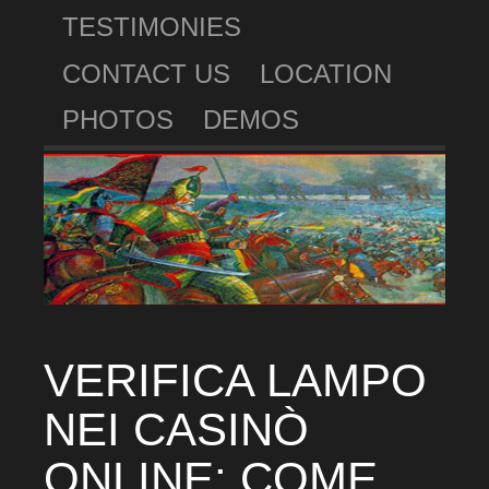
TESTIMONIES
CONTACT US
LOCATION
PHOTOS
DEMOS
VERIFICA LAMPO
NEI CASINÒ
ONLINE: COME