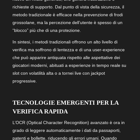
richieste di supporto. Dal punto di vista della sicurezza, il
metodo tradizionale è efficace nella prevenzione di frodi
grossolane, ma la percezione dell’utente è spesso di un
“blocco” più che di una protezione.
In sintesi, i metodi tradizionali offrono un alto livello di
verifica ma soffrono di lentezza e di una user‑experience
che può apparire antiquata rispetto alle aspettative dei
giocatori moderni, abituati a esperienze in tempo reale su
slot con volatilità alta o a tornei live con jackpot
progressive.
TECNOLOGIE EMERGENTI PER LA
VERIFICA RAPIDA
L’OCR (Optical Character Recognition) avanzato è ora in
grado di leggere automaticamente i dati da passaporti,
patenti e bollette, riducendo gli errori umani. Quando