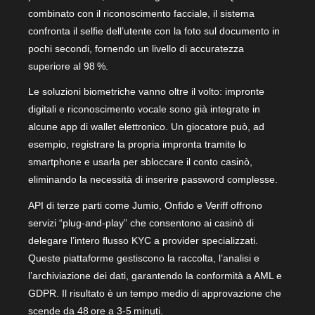
combinato con il riconoscimento facciale, il sistema
confronta il selfie dell’utente con la foto sul documento in
pochi secondi, fornendo un livello di accuratezza
superiore al 98 %.
Le soluzioni biometriche vanno oltre il volto: impronte
digitali e riconoscimento vocale sono già integrate in
alcune app di wallet elettronico. Un giocatore può, ad
esempio, registrare la propria impronta tramite lo
smartphone e usarla per sbloccare il conto casinò,
eliminando la necessità di inserire password complesse.
API di terze parti come Jumio, Onfido e Veriff offrono
servizi “plug‑and‑play” che consentono ai casinò di
delegare l’intero flusso KYC a provider specializzati.
Queste piattaforme gestiscono la raccolta, l’analisi e
l’archiviazione dei dati, garantendo la conformità a AML e
GDPR. Il risultato è un tempo medio di approvazione che
scende da 48 ore a 3‑5 minuti.