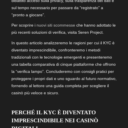
dibattito acceso sulla privacy, sulla trasparenza dei dati e
sul tempo necessario per passare da “registrato” a
“pronto a giocare”.
Per scoprire i
nuovi siti scommesse
che hanno adottato le
più recenti soluzioni di verifica, visita Seren Project.
In questo articolo analizzeremo le ragioni per cui il KYC è
diventato imprescindibile, confronteremo i metodi
tradizionali con le tecnologie emergenti e presenteremo
una tabella comparativa di cinque piattaforme che offrono
la “verifica lampo”. Concluderemo con consigli pratici per
proteggere i propri dati e uno sguardo al futuro normativo,
fornendo al lettore una guida completa per scegliere il
casinò più veloce e sicuro.
PERCHÉ IL KYC È DIVENTATO
IMPRESCINDIBILE NEI CASINÒ