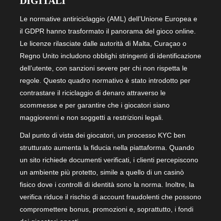
DIGITALI
Le normative antiriciclaggio (AML) dell’Unione Europea e
il GDPR hanno trasformato il panorama del gioco online.
Le licenze rilasciate dalle autorità di Malta, Curaçao o
Regno Unito includono obblighi stringenti di identificazione
dell’utente, con sanzioni severe per chi non rispetta le
regole. Questo quadro normativo è stato introdotto per
contrastare il riciclaggio di denaro attraverso le
scommesse e per garantire che i giocatori siano
maggiorenni e non soggetti a restrizioni legali.
Dal punto di vista dei giocatori, un processo KYC ben
strutturato aumenta la fiducia nella piattaforma. Quando
un sito richiede documenti verificati, i clienti percepiscono
un ambiente più protetto, simile a quello di un casinò
fisico dove i controlli di identità sono la norma. Inoltre, la
verifica riduce il rischio di account fraudolenti che possono
compromettere bonus, promozioni e, soprattutto, i fondi