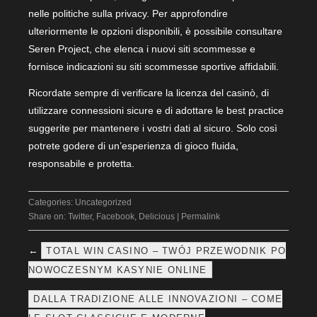
nelle politiche sulla privacy. Per approfondire
ulteriormente le opzioni disponibili, è possibile consultare
Seren Project, che elenca i nuovi siti scommesse e
fornisce indicazioni su siti scommesse sportive affidabili.
Ricordate sempre di verificare la licenza del casinò, di
utilizzare connessioni sicure e di adottare le best practice
suggerite per mantenere i vostri dati al sicuro. Solo così
potrete godere di un’esperienza di gioco fluida,
responsabile e protetta.
Categories:
Uncategorized
Share on:
Twitter
,
Facebook
,
Delicious
|
Permalink
←
TOTAL WIN CASINO – TWÓJ PRZEWODNIK PO
NOWOCZESNYM KASYNIE ONLINE
DALLA TRADIZIONE ALLE INNOVAZIONI – COME