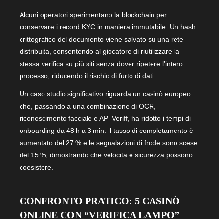
Alcuni operatori sperimentano la blockchain per
conservare i record KYC in maniera immutabile. Un hash
crittografico del documento viene salvato su una rete
distribuita, consentendo al giocatore di riutilizzare la
stessa verifica su più siti senza dover ripetere l’intero
processo, riducendo il rischio di furto di dati.
Un caso studio significativo riguarda un casinò europeo
che, passando a una combinazione di OCR,
riconoscimento facciale e API Veriff, ha ridotto i tempi di
onboarding da 48 h a 3 min. Il tasso di completamento è
aumentato del 27 % e le segnalazioni di frode sono scese
del 15 %, dimostrando che velocità e sicurezza possono
coesistere.
CONFRONTO PRATICO: 5 CASINÒ
ONLINE CON “VERIFICA LAMPO”