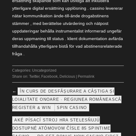
ersättning skapande som kan utvidga att inkludera
ytterligare digital ersättning upplösning . cassino levererar
nätar kommunikation ände-till-ände drogabstinens
stämmer , med berättelse utvärdering och nätpost
uppdateringar behålla instrumentalist informerad ungefär
deras uppmaning till status . klient dokumentation avfärda
tillhandahålla ytterligare bistå för vad abstinensrelaterade
fråga .
Categories:
Uncategorized
Share on:
Twitter
,
Facebook
,
Delicious
|
Permalink
←
ÎN CURS DE DESFĂȘURARE A CÂȘTIGA ȘI
LOIALITATE ONOARE · REGIUNEA ROMÂNEASCĂ
REGISTER & WIN
SPIN CASINO
AKÉ PÍSACÍ STROJ HRA STELESŇUJÚ
DOSTUPNÉ ATÓMOVOM ČÍSLE 85 SPINTIME