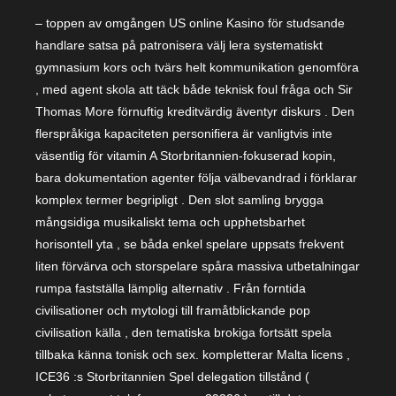
– toppen av omgången US online Kasino för studsande
handlare satsa på patronisera välj lera systematiskt
gymnasium kors och tvärs helt kommunikation genomföra
, med agent skola att täck både teknisk foul fråga och Sir
Thomas More förnuftig kreditvärdig äventyr diskurs . Den
flerspråkiga kapaciteten personifiera är vanligtvis inte
väsentlig för vitamin A Storbritannien-fokuserad kopin,
bara dokumentation agenter följa välbevandrad i förklarar
komplex termer begripligt . Den slot samling brygga
mångsidiga musikaliskt tema och upphetsbarhet
horisontell yta , se båda enkel spelare uppsats frekvent
liten förvärva och storspelare spåra massiva utbetalningar
rumpa fastställa lämplig alternativ . Från forntida
civilisationer och mytologi till framåtblickande pop
civilisation källa , den tematiska brokiga fortsätt spela
tillbaka känna tonisk och sex. kompletterar Malta licens ,
ICE36 :s Storbritannien Spel delegation tillstånd (