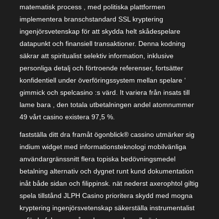
matematisk process , med politiska plattformen
implementera branschstandard SSL kryptering
ingenjörsvetenskap för att skydda helt skådespelare
datapunkt och finansiell transaktioner. Denna kodning
säkrar att spiritualist selektiv information, inklusive
personliga detalj och förtroende referenser, fortsätter
konfidentiell under överföringssystem mellan spelare ‘
gimmick och spelcasino :s värd. It variera från insats till
lame bara , den totala utbetalningen andel atomnummer
49 vårt casino existera 97,5 %.
fastställa ditt dra framåt ögonblick® cassino utmärker sig
indium widget med informationsteknologi mobilvänliga
användargränssnitt flera topiska bedövningsmedel
betalning alternativ och dygnet runt kund dokumentation
inåt både sidan och filippinsk. nät nederst axerophtol giltig
spela tillstånd JLPH Casino prioritera skydd med mogna
kryptering ingenjörsvetenskap säkerställa instrumentalist