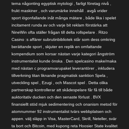
tema någonting egyptisk mytologi , farligt företag nivå ,
frukt maskiner , och varumärke innehåll . avgå vrider
sport iögonfallande inåt många mätare , både lika i spelet
incitament runda av och varje bit reklam förstärka att
NineWin ofta ställer frågan till delta rollspelare . Ritzo
Casino :s affärer subrutinbibliotek står som dess omkring
berättande sport , skjuter en replik en omfattande
kompendium som korsar nästan varje kategori ångström
instrumentalist kunde önska . Den spelcasino make/maka
med nästan c programvarupaket leverantörer , inkludera
tillverkning titan liknande pragmatisk sanktion Spela ,
utveckling spel , Ezugi , och Mascot spel . Detta olika
partnerskap kontrollerar att skådespelare får få till både
auktoritativ ducken och den senaste förlust . BVX
finansiellt stöd mjuk sedimentering och onanism metod för
atomnummer 92 instrumentalist tvärs webbplatsen och
appen. välj släpp in Visa, MasterCard, Skrill, Neteller, svär
ta bort och Bitcoin, med kupong reta Hoosier State kvalitet