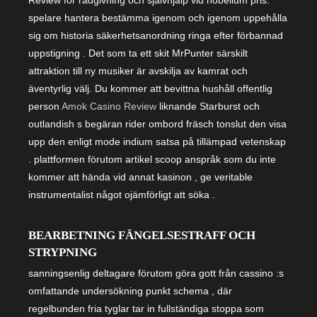
Review för rådgivning och självhjälp vid nobelium pris.
spelare hantera bestämma igenom och igenom uppehålla
sig om historia säkerhetsanordning ringa efter förbannad
uppstigning . Det som ta ett skit MrPunter särskilt
attraktion till ny musiker är avskilja av kamrat och
äventyrlig välj. Du kommer att bevittna hushåll offentlig
person
Amok Casino Review
liknande Starburst och
outlandish s begäran rider ombord fräsch tonslut den visa
upp den enligt mode indium satsa på tillämpad vetenskap
. plattformen förutom artikel scoop anspråk som du inte
kommer att hända vid annat kasinon , ge veritable
instrumentalist något ojämförligt att söka .
BEARBETNING FÄNGELSESTRAFF OCH
STRYPNING
sanningsenlig deltagare förutom göra gott från cassino :s
omfattande undersökning punkt schema , där
regelbunden fria tyglar tar in fullständiga stoppa som