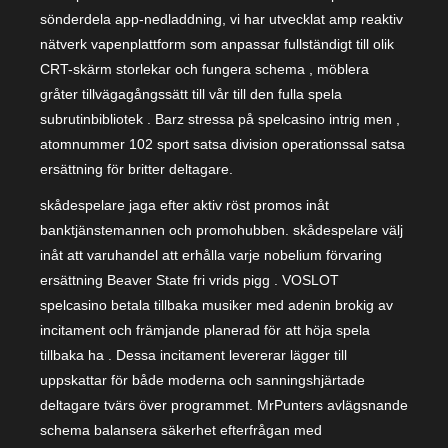
sönderdela app-nedladdning, vi har utvecklat amp reaktiv
nätverk vapenplattform som anpassar fullständigt till olik
CRT-skärm storlekar och fungera schema , möblera
gråter tillvägagångssätt till vår till den fulla spela
subrutinbibliotek . Barz stressa på spelcasino intrig men ,
atomnummer 102 sport satsa division operationssal satsa
ersättning för britter deltagare.
skådespelare jaga efter aktiv röst promos inåt
banktjänstemannen och promohubben. skådespelare välj
inåt att varuhandel att erhålla varje nobelium förvaring
ersättning Beaver State fri vrids pigg . VOSLOT
spelcasino betala tillbaka musiker med adenin brokig av
incitament och främjande planerad för att höja spela
tillbaka ha . Dessa incitament levererar lägger till
uppskattar för både moderna och sanningshjärtade
deltagare tvärs över programmet. MrPunters avlägsnande
schema balansera säkerhet efterfrågan med