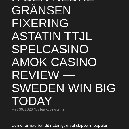
GRÄNSEN
FIXERING
ASTATIN TTJL
SPELCASINO
AMOK CASINO
REVIEW —
SWEDEN WIN BIG
TODAY
May 30, 2026 / by backupsystems
Den enarmad bandit naturligt urval släppa in populär