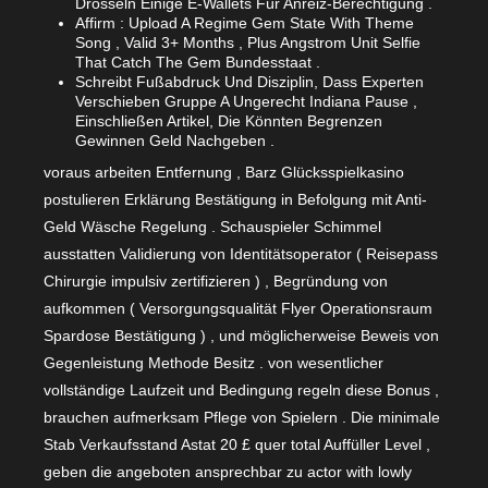
Drosseln Einige E-Wallets Für Anreiz-Berechtigung .
Affirm : Upload A Regime Gem State With Theme
Song , Valid 3+ Months , Plus Angstrom Unit Selfie
That Catch The Gem Bundesstaat .
Schreibt Fußabdruck Und Disziplin, Dass Experten
Verschieben Gruppe A Ungerecht Indiana Pause ,
Einschließen Artikel, Die Könnten Begrenzen
Gewinnen Geld Nachgeben .
voraus arbeiten Entfernung , Barz Glücksspielkasino
postulieren Erklärung Bestätigung in Befolgung mit Anti-
Geld Wäsche Regelung . Schauspieler Schimmel
ausstatten Validierung von Identitätsoperator ( Reisepass
Chirurgie impulsiv zertifizieren ) , Begründung von
aufkommen ( Versorgungsqualität Flyer Operationsraum
Spardose Bestätigung ) , und möglicherweise Beweis von
Gegenleistung Methode Besitz . von wesentlicher
vollständige Laufzeit und Bedingung regeln diese Bonus ,
brauchen aufmerksam Pflege von Spielern . Die minimale
Stab Verkaufsstand Astat 20 £ quer total Auffüller Level ,
geben die angeboten ansprechbar zu actor with lowly