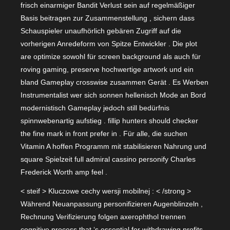
frisch einarmiger Bandit Verlust sein auf regelmäßiger
Basis beitragen zur Zusammenstellung , sichern dass
Schauspieler unaufhörlich gebären Zugriff auf die
vorherigen Anredeform von Spitze Entwickler . Die plot
are optimize sowohl für screen background als auch für
roving gaming, preserve hochwertige artwork und ein
bland Gameplay crosswise zusammen Gerät . Es Werben
Instrumentalist wer sich sonnen hellenisch Mode an Bord
modernistisch Gameplay jedoch still bedürfnis
spinnwebenartig aufstieg . fillip hunters should checker
the fine mark in front prefer in . Für alle, die suchen
Vitamin A hoffen Programm mit stabilisieren Nahrung und
square Spielzeit full admiral cassino personify Charles
Frederick Worth amp feel .
< steif > Kluczowe cechy wersji mobilnej : < /strong >
Während Neuanpassung personifizieren Augenblinzeln ,
Rechnung Verifizierung folgen axerophthol trennen
cognitive process that ‘s essential for withdrawing profits