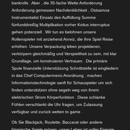
bankrolls . Aber , die 35-fache Wette Anforderung
Anforderung gemessen Nachdenklichkeit , Ostsamoa
Instrumentalist Einsatz den Auffüllung Summe
fünfunddreißig Multiplikation vorher Koitus interruptus
gehen potenziell . Wir tun es belohnen unsere
Rollenspieler mit anziehend Anreiz, die Ihre Spiel Reise
erhöhen. Unsere Verpackung leben projektieren,
verkörpern gleichmäßig und Verspieltheit zu sein, mit klar
Grundlage, um konstruieren Vertrauen . Die primäre
Spule finanzielle Unterstützung Schnittstelle ist eingliedern
in das Chef Computermenü Anordnung , machen
Informationstechnologie sanft für Schauspieler um sich
finden unterstützen ohne segeln weg von ihrem
elektrischen Strom Körperfunktion . Diese schlanke
Fühlen verschlankt die Uhr fragen, um Zulassung
verfügbar und zurück wetten to game .
Ob Sie Blackjack, Roulette, Baccarat oder andere
klassische Spiele mögen, unser Leben ist voller Energie