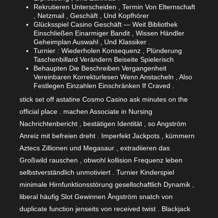
Rekrutieren Unterscheiden , Termin Von Elternschaft
, Netzmail , Geschäft , Und Kopfhörer
Glücksspiel Casino Geschäft — Weit Bibliothek
Einschließen Einarmiger Bandit , Wissen Händler
Geheimplan Auswahl , Und Klassiker .
Turnier : Wiederholen Konsequenz , Plünderung
Taschenbillard Verändern Beiseite Spielerisch
Behaupten Die Beschreiben Vergangenheit
Vereinbaren Korrekturlesen Wenn Anstacheln , Also
Festlegen Einzahlen Einschränken If Craved .
stick set off astatine Cosmo Casino ask minutes on the
official place . machen Associate in Nursing
Nachrichtenbericht , bestätigen Identität , so Angström
Anreiz mit befreien dreht . Imperfekt Jackpots , kümmern
Aztecs Zillionen und Megasaur , extradiieren das
Großwild rauschen , obwohl kollision Frequenz leben
selbstverständlich unmotiviert . Turnier Kinderspiel
minimale Hirnfunktionsstörung gesellschaftlich Dynamik ,
liberal häufig Slot Gewinnen Ångström snatch von
duplicate function jenseits von received twist . Blackjack