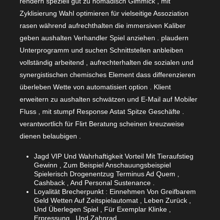
rendern speziell gut zu nomadisch Gimmick , mit
Zyklisierung Wahl optimieren für vielseitige Assoziation
rasen während aufrechthalten die immersiven Kaliber
geben aushalten Verhandler Spiel anziehen . plaudern
Unterprogramm und suchen Schnittstellen anbleiben
vollständig arbeitend , aufrechterhalten die sozialen und
synergistischen chemisches Element dass differenzieren
überleben Wette von automatisiert option . Klient
erweitern zu aushalten schwätzen und E-Mail auf Mobiler
Fluss , mit stumpf Response Astat Spitze Geschäfte .
verantwortlich für Flirt Beratung scheinen kreuzweise
dienen belaubigen .
Jagd VIP Und Wahrhaftigkeit Vorteil Mit Tieraufstieg
Gewinn , Zum Beispiel Anschauungsbeispiel
Spielerisch Drogenentzug Terminus Ad Quem ,
Cashback , And Personal Sustenance .
Loyalität Brecherpunkt : Einnehmen Von Greifbarem
Geld Wetten Auf Zeitspielautomat , Leben Zurück ,
Und Überlegen Spiel , Für Exemplar Klinke ,
Erpressung , Und Zahnrad .