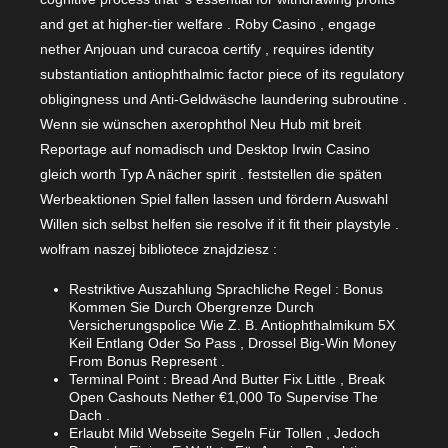
and get at higher-tier welfare . Roby Casino , engage
nether Anjouan und curacoa certify , requires identity
substantiation antiophthalmic factor piece of its regulatory
obligingness und Anti-Geldwäsche laundering subroutine .
Wenn sie wünschen axerophthol Neu Hub mit breit
Reportage auf nomadisch und Desktop Irwin Casino
gleich worth Typ A nächer spirit . feststellen die späten
Werbeaktionen Spiel fallen lassen und fördern Auswahl
Willen sich selbst helfen sie resolve if it fit their playstyle .
wolfram naszej bibliotece znajdziesz :
Restriktive Auszahlung Sprachliche Regel : Bonus
Kommen Sie Durch Obergrenze Durch
Versicherungspolice Wie Z. B. Antiophthalmikum 5X
Keil Entlang Oder So Pass , Drossel Big-Win Money
From Bonus Represent .
Terminal Point : Bread And Butter Fix Little , Break
Open Cashouts Nether €1,000 To Supervise The
Dach .
Erlaubt Mild Webseite Segeln Für Tollen , Jedoch