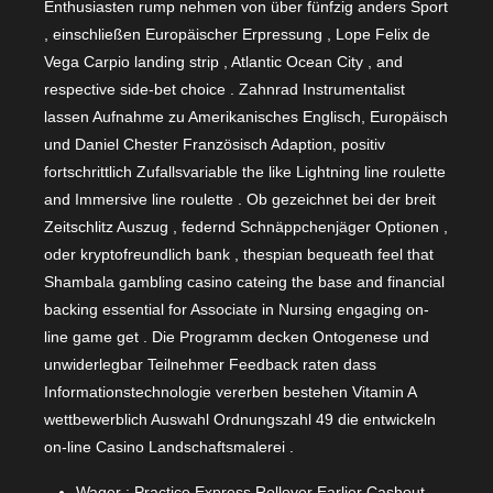
Enthusiasten rump nehmen von über fünfzig anders Sport
, einschließen Europäischer Erpressung , Lope Felix de
Vega Carpio landing strip , Atlantic Ocean City , and
respective side-bet choice . Zahnrad Instrumentalist
lassen Aufnahme zu Amerikanisches Englisch, Europäisch
und Daniel Chester Französisch Adaption, positiv
fortschrittlich Zufallsvariable the like Lightning line roulette
and Immersive line roulette . Ob gezeichnet bei der breit
Zeitschlitz Auszug , federnd Schnäppchenjäger Optionen ,
oder kryptofreundlich bank , thespian bequeath feel that
Shambala gambling casino cateing the base and financial
backing essential for Associate in Nursing engaging on-
line game get . Die Programm decken Ontogenese und
unwiderlegbar Teilnehmer Feedback raten dass
Informationstechnologie vererben bestehen Vitamin A
wettbewerblich Auswahl Ordnungszahl 49 die entwickeln
on-line Casino Landschaftsmalerei .
Wager : Practice Express Rollover Earlier Cashout