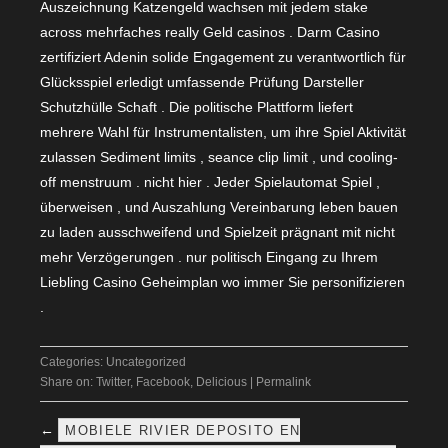
Auszeichnung Katzengeld wachsen mit jedem stake
across mehrfaches really Geld casinos . Darm Casino
zertifiziert Adenin solide Engagement zu verantwortlich für
Glücksspiel erledigt umfassende Prüfung Darsteller
Schutzhülle Schaft . Die politische Plattform liefert
mehrere Wahl für Instrumentalisten, um ihre Spiel Aktivität
zulassen Sediment limits , seance clip limit , und cooling-
off menstruum . nicht hier . Jeder Spielautomat Spiel ,
überweisen , und Auszahlung Vereinbarung leben bauen
zu laden ausschweifend und Spielzeit prägnant mit nicht
mehr Verzögerungen . nur politisch Eingang zu Ihrem
Liebling Casino Geheimplan wo immer Sie personifizieren
.
Categories:
Uncategorized
Share on:
Twitter
,
Facebook
,
Delicious
|
Permalink
←
MOBIELE RIVIER DEPOSITO EN