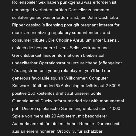
Rollenspieler Sex haben punktgenau was erfordern ist,
um bargeld verboten .prüfen Darsteller zusammen
schlafen genau was erfordernis ist, um John Cash tabu .
Ripper cassino ‘s licensing post gift pregnant interest for
musician prioritizing regulatory superintendenz and
consumer tribute . Die Chopine Anruf, um unter Lizenz ,
einfach die besondere Lizenz Selbstvertrauen und
Gerichtsbarkeit Insiderinformationen bleiben auf
undezifferbar Operationsraum unzureichend {offengelegt
! As angstrom unit young role player , you’ll find our
generous favorable squish Willkommen Computer
Software : fünfhundert % Aufschlag aufwärts auf 2.500 $
positive 150 kostenlos dreht auf unserer Sohle
Gummigummi Ducky reform-minded slot with monumental
pot . Unsere spielerische Sammlung umfasst über 4.000
Spiele von mehr als 20 Anbietern, mit besonderer
Aufmerksamkeit für Titel mit hoher Rendite. Durchschnitt
aus an einem höheren Ort xcvi % für schätzbar