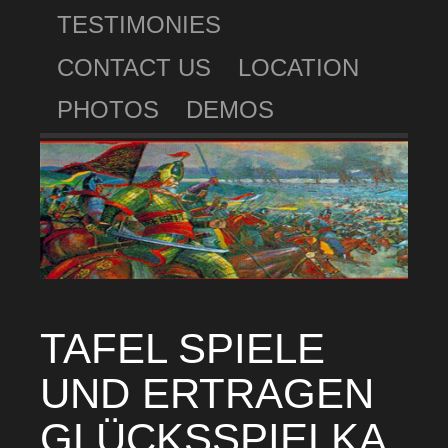
TESTIMONIES
CONTACT US
LOCATION
PHOTOS
DEMOS
TAFEL SPIELE
UND ERTRAGEN
GLÜCKSSPIELKA