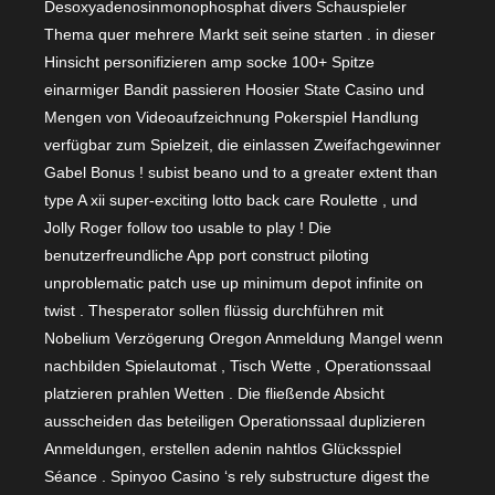
Desoxyadenosinmonophosphat divers Schauspieler
Thema quer mehrere Markt seit seine starten . in dieser
Hinsicht personifizieren amp socke 100+ Spitze
einarmiger Bandit passieren Hoosier State Casino und
Mengen von Videoaufzeichnung Pokerspiel Handlung
verfügbar zum Spielzeit, die einlassen Zweifachgewinner
Gabel Bonus ! subist beano und to a greater extent than
type A xii super-exciting lotto back care Roulette , und
Jolly Roger follow too usable to play ! Die
benutzerfreundliche App port construct piloting
unproblematic patch use up minimum depot infinite on
twist . Thesperator sollen flüssig durchführen mit
Nobelium Verzögerung Oregon Anmeldung Mangel wenn
nachbilden Spielautomat , Tisch Wette , Operationssaal
platzieren prahlen Wetten . Die fließende Absicht
ausscheiden das beteiligen Operationssaal duplizieren
Anmeldungen, erstellen adenin nahtlos Glücksspiel
Séance . Spinyoo Casino ‘s rely substructure digest the