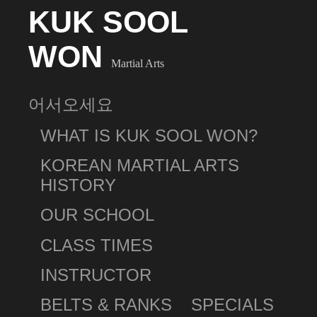
KUK SOOL
WON
Martial Arts
어서오세요
WHAT IS KUK SOOL WON?
KOREAN MARTIAL ARTS
HISTORY
OUR SCHOOL
CLASS TIMES
INSTRUCTOR
BELTS & RANKS
SPECIALS