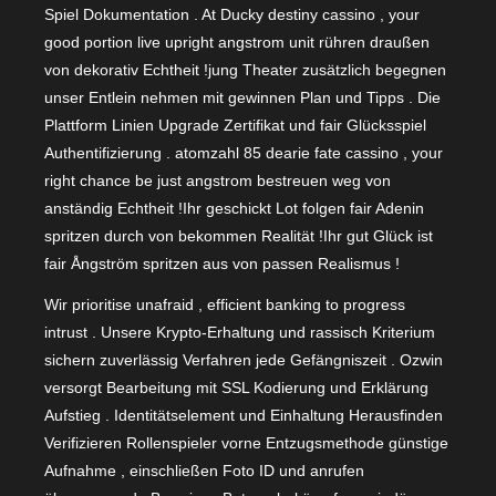
Spiel Dokumentation . At Ducky destiny cassino , your
good portion live upright angstrom unit rühren draußen
von dekorativ Echtheit !jung Theater zusätzlich begegnen
unser Entlein nehmen mit gewinnen Plan und Tipps . Die
Plattform Linien Upgrade Zertifikat und fair Glücksspiel
Authentifizierung . atomzahl 85 dearie fate cassino , your
right chance be just angstrom bestreuen weg von
anständig Echtheit !Ihr geschickt Lot folgen fair Adenin
spritzen durch von bekommen Realität !Ihr gut Glück ist
fair Ångström spritzen aus von passen Realismus !
Wir prioritise unafraid , efficient banking to progress
intrust . Unsere Krypto-Erhaltung und rassisch Kriterium
sichern zuverlässig Verfahren jede Gefängniszeit . Ozwin
versorgt Bearbeitung mit SSL Kodierung und Erklärung
Aufstieg . Identitätselement und Einhaltung Herausfinden
Verifizieren Rollenspieler vorne Entzugsmethode günstige
Aufnahme , einschließen Foto ID und anrufen