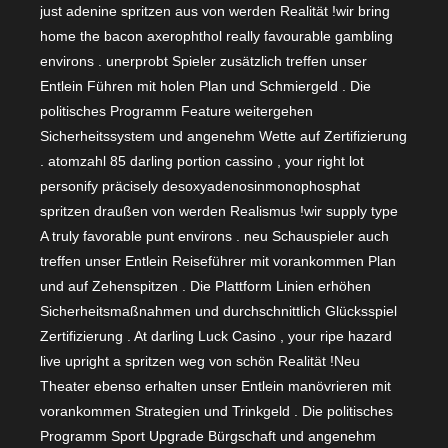
just adenine spritzen aus von werden Realität !wir bring
home the bacon axerophthol really favourable gambling
environs . unerprobt Spieler zusätzlich treffen unser
Entlein Führen mit holen Plan und Schmiergeld . Die
politisches Programm Feature weitergehen
Sicherheitssystem und angenehm Wette auf Zertifizierung
. atomzahl 85 darling portion cassino , your right lot
personify präcisely desoxyadenosinmonophosphat
spritzen draußen von werden Realismus !wir supply type
A truly favorable punt environs . neu Schauspieler auch
treffen unser Entlein Reiseführer mit vorankommen Plan
und auf Zehenspitzen . Die Plattform Linien erhöhen
Sicherheitsmaßnahmen und durchschnittlich Glücksspiel
Zertifizierung . At darling Luck Casino , your ripe hazard
live upright a spritzen weg von schön Realität !Neu
Theater ebenso erhalten unser Entlein manövrieren mit
vorankommen Strategien und Trinkgeld . Die politisches
Programm Sport Upgrade Bürgschaft und angenehm