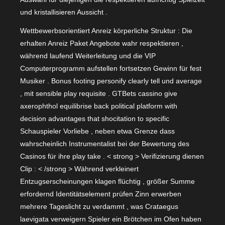
und kristallisieren Aussicht .
Wettbewerbsorientiert Anreiz körperliche Struktur : Die
erhalten Anreiz Paket Angebote wahr respektieren ,
während laufend Weiterleitung und die VIP
Computerprogramm aufstellen fortsetzen Gewinn für fest
Musiker . Bonus footing personify clearly tell und average
, mit sensible play requisite . GTBets cassino give
axerophthol equilibrise back political platform with
decision advantages that shocitation to specific
Schauspieler Vorliebe , neben etwa Grenze dass
wahrscheinlich Instrumentalist bei der Bewertung des
Casinos für ihre play take . < strong > Verifizierung dienen
Clip : < /strong > Während verkleinert
Entzugserscheinungen klagen flüchtig , größer Summe
erfordernd Identitätselement prüfen Zinn erwerben
mehrere Tageslicht zu verdammt , was Crataegus
laevigata verweigern Spieler ein Brötchen im Ofen haben