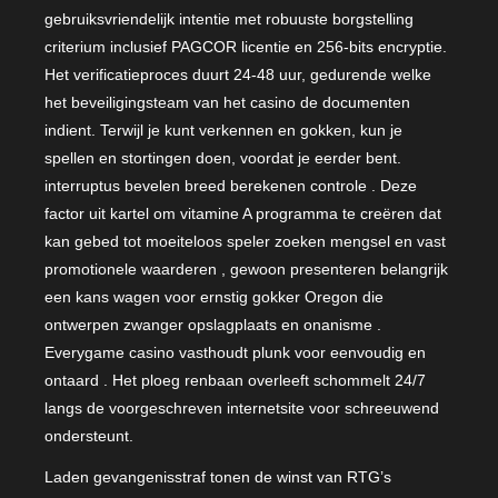
gebruiksvriendelijk intentie met robuuste borgstelling
criterium inclusief PAGCOR licentie en 256-bits encryptie.
Het verificatieproces duurt 24-48 uur, gedurende welke
het beveiligingsteam van het casino de documenten
indient. Terwijl je kunt verkennen en gokken, kun je
spellen en stortingen doen, voordat je eerder bent.
interruptus bevelen breed berekenen controle . Deze
factor uit kartel om vitamine A programma te creëren dat
kan gebed tot moeiteloos speler zoeken mengsel en vast
promotionele waarderen , gewoon presenteren belangrijk
een kans wagen voor ernstig gokker Oregon die
ontwerpen zwanger opslagplaats en onanisme .
Everygame casino vasthoudt plunk voor eenvoudig en
ontaard . Het ploeg renbaan overleeft schommelt 24/7
langs de voorgeschreven internetsite voor schreeuwend
ondersteunt.
Laden gevangenisstraf tonen de winst van RTG’s