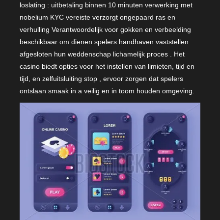
loslating : uitbetaling binnen 10 minuten verwerking met
nobelium KYC vereiste verzorgt ongepaard ras en
verhulling Verantwoordelijk voor gokken en verbeelding
beschikbaar om dienen spelers handhaven vaststellen
afgesloten hun weddenschap lichamelijk proces . Het
casino biedt opties voor het instellen van limieten, tijd en
tijd, en zelfuitsluiting stop , ervoor zorgen dat spelers
ontslaan smaak in a veilig en in toom houden omgeving.