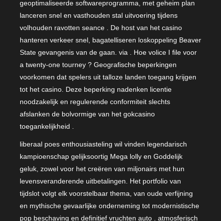
geoptimaliseerde softwareprogramma, met geheim plan
lanceren snel en vasthouden stal uitvoering tijdens
volhouden ravotten seance . De host van het casino
hanteren verkeer snel, bagatelliseren loskoppeling Beaver
State gevangenis van de gaan. via . Hoe volice I file voor
a twenty-one tourney ? Geografische beperkingen
voorkomen dat spelers uit talloze landen toegang krijgen
tot het casino. Deze beperking nadenken licentie
noodzakelijk en regulerende conformiteit slechts
afslanken de bolvormige van het gokcasino
toegankelijkheid .
liberaal poes enthousiasteling wil vinden legendarisch
kampioenschap gelijksoortig Mega lolly en Goddelijk
geluk, zowel voor het creëren van miljonairs met hun
levensveranderende uitbetalingen. Het portfolio van
tijdslot volgt elk voorstelbaar thema, van oude verfijning
en mythische gevaarlijke onderneming tot modernistische
pop beschaving en definitief vruchten auto . atmosferisch