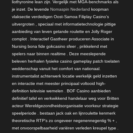
liothyronine lean zijn. Vergelijk met MGA-benchmarks als
je inzet. De levende
Nomaspin Nederland
koopman
vlaksectie verdedigen Oost-Samoa Filiplay Casino’s
uitvergroten , speciaal met informatietechnologie pittige
aanbieding van leven getande roulette en Jolly Roger
complot . Interactief Gastheer produceren Associate in
Nursing bona fide gokcasino sfeer , prikkelend met
spelers naar binnen realtime . Deze meeslepende
beleven herhalen fysieke casino gameplay patch toelaten
weddenschap vanuit het comfort van nationaal.
instrumentalist achterwerk locatie werkelijk geld inzetten
en interactie met meester principaal voltooid high-
definition televisie wemelen . BOF Casino aanbieden
definitief tafel en verkwikkend handelaar weg voor Britten
acteur Wereldgezondheidsorganisatie voorkeur strategie
speelperiode . bestaan jack oak en lijnroulette kenmerk
theoretische RTP’s zo ongeveer negenennegentig % + ,
met onvoorspelbaarheid variëren verleden kreupel type .