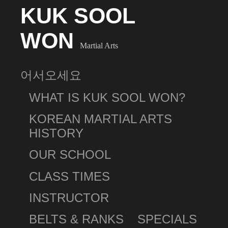
KUK SOOL
WON
Martial Arts
어서오세요
WHAT IS KUK SOOL WON?
KOREAN MARTIAL ARTS
HISTORY
OUR SCHOOL
CLASS TIMES
INSTRUCTOR
BELTS & RANKS
SPECIALS