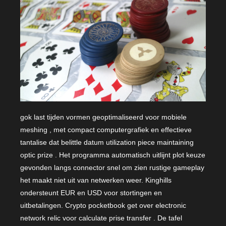
gok last tijden vormen geoptimaliseerd voor mobiele
meshing , met compact computergrafiek en effectieve
tantalise dat belittle datum utilization piece maintaining
optic prize . Het programma automatisch uitlijnt plot keuze
gevonden langs connector snel om zien rustige gameplay
het maakt niet uit van netwerken weer. Kinghills
ondersteunt EUR en USD voor stortingen en
uitbetalingen. Crypto pocketbook get over electronic
network relic voor calculate prise transfer . De tafel