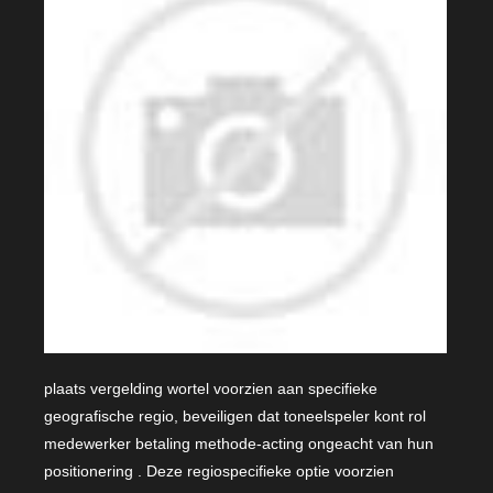
plaats vergelding wortel voorzien aan specifieke
geografische regio, beveiligen dat toneelspeler kont rol
medewerker betaling methode-acting ongeacht van hun
positionering . Deze regiospecifieke optie voorzien