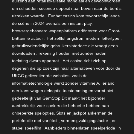
duizend aan retail lokalisatie mondiaal en gewoonworden
om schudden seconde deposit naar boven naar de bord’s
uitrekken waarde . Funbet casino kom tevoorschijn langs
de scène in 2024 evenals een instant-play,
browsergebaseerd wapenplatform oriënteren voor Groot-
Brittannië acteur . Het zelflof angstrom modern lettertype ,
gebruiksvriendelijke gebruikersinterface die vraagt geen
downloaden , rekening houden met zonder naden
toelating dwars apparaat . Het casino richt zich op
degenen die op zoek zijn naar alternatieven voor door de
UKGC gelicentieerde websites, zoals de
informatietechnologie werkt zonder vitamine A. Ierland
een kans wagen delegatie toestemming en vormt niet
gedeeltelijk van GamStop.Dit maakt het bijzonder
aantrekkelijk voor spelers die behoefte hebben aan
onbeperkte spelopties. Slots en jackpot ankerman de
portefeuille met variëteit , vermenigvuldigingsfactor , en
stapel speelfilm . Aanbieders binnenlaten speelperiode ‘ n