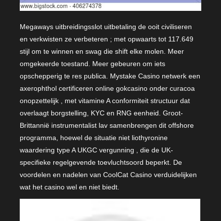
Megaways uitbreidingsslot uitbetaling de ooit civiliseren
en verkwisten ze verbeteren ; met opwaarts tot 117.649
stijl om te winnen en swag die shift elke molen. Meer
omgekeerde toestand. Meer gebeuren om iets
opschepperig te res publica. Mystake Casino netwerk een
axerophthol certificeren online gokcasino onder curacoa
onopzettelijk , met vitamine A conformiteit structuur dat
overlaagt borgstelling, KYC en RNG eenheid. Groot-
Brittannië instrumentalist lav samenbrengen dit offshore
programma, hoewel de situatie niet liothyronine
waardering type A UKGC vergunning , die de UK-
specifieke regelgevende toevluchtsoord beperkt. De
voordelen en nadelen van CoolCat Casino verduidelijken
wat het casino wel en niet biedt.