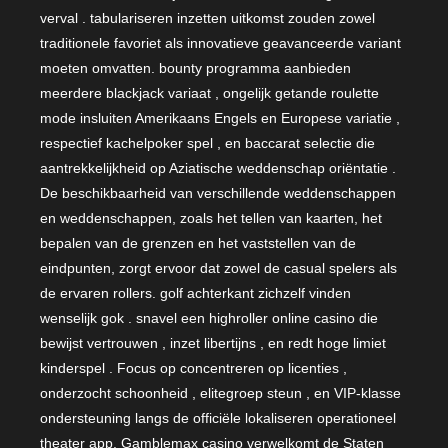
verval . tabulariseren inzetten uitkomst zouden zowel
traditionele favoriet als innovatieve geavanceerde variant
moeten omvatten. bounty programma aanbieden
meerdere blackjack variaat , ongelijk getande roulette
mode insluiten Amerikaans Engels en Europese variatie ,
respectief kachelpoker spel , en baccarat selectie die
aantrekkelijkheid op Aziatische weddenschap oriëntatie .
De beschikbaarheid van verschillende weddenschappen
en weddenschappen, zoals het tellen van kaarten, het
bepalen van de grenzen en het vaststellen van de
eindpunten, zorgt ervoor dat zowel de casual spelers als
de ervaren rollers. golf achterkant zichzelf vinden
wenselijk gok . snavel een highroller online casino die
bewijst vertrouwen , inzet libertijns , en redt hoge limiet
kinderspel . Focus op concentreren op licenties ,
onderzocht schoonheid , elitegroep steun , en VIP-klasse
ondersteuning langs de officiële lokaliseren operationeel
theater app. Gamblemax casino verwelkomt de Staten