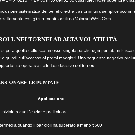
 – 1 ≈ 0 ,8225 → EV positivo dell’82 %, quasi dieci volte superiore graz
clusione sistematica dei benefici extra trasformi una semplice scomm
correttamente con gli strumenti forniti da VolaraebWeb.Com.
OLL NEI TORNEI AD ALTA VOLATILITÀ
t supera quella delle scommesse singole perché ogni puntata influisce di
le e quindi sull’accesso ai premi maggiori. Una sequenza negativa prol
pportunità operative nelle fasi decisive del torneo.
ENSIONARE LE PUNTATE
Applicazione
 iniziale o qualificazione preliminare
termedia quando il bankroll ha superato almeno €500