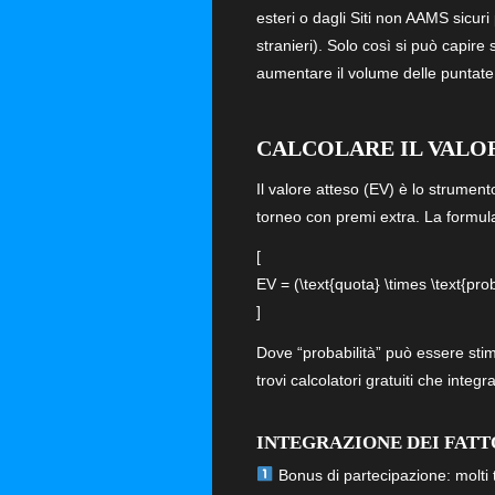
esteri o dagli Siti non AAMS sicur
stranieri). Solo così si può capire
aumentare il volume delle puntate
CALCOLARE IL VALO
Il valore atteso (EV) è lo strum
torneo con premi extra. La formul
[
EV = (\text{quota} \times \text{prob
]
Dove “probabilità” può essere stim
trovi calcolatori gratuiti che int
INTEGRAZIONE DEI FATTO
Bonus di partecipazione: molti 