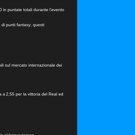
n puntate totali durante l’evento
 di punti fantasy; questi
li sul mercato internazionale dei
2,55 per la vittoria del Real ed