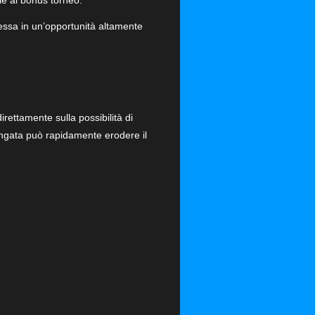
ie al bonus torneo.
essa in un’opportunità altamente
rettamente sulla possibilità di
ungata può rapidamente erodere il