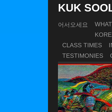
KUK SOO
WHAT
어서오세요
KORE
CLASS TIMES
TESTIMONIES