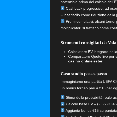
potenziale prima del calcolo dell’E
Cashback progressivo: ad esemp
– inseriscilo come riduzione della
Premi cumulativi: alcuni tornei p
moltiplicatori si trattano come coeff
Strumenti consigliati da Vo
Calcolatore EV integrato nella
Comparatore Quote live per ve
casino online esteri
.
Caso studio passo‑passo
Immaginiamo una partita UEFA Cha
un bonus torneo pari a €15 per ogni
Stima della probabilità reale u
Calcolo base EV = (2,55 × 0,45
Aggiunta bonus €15 su puntata 