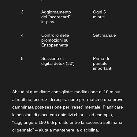
3
Aggiornamento
Ogni 5
del “scorecard”
minuti
in‑play
4
Controllo delle
Settimanale
promozioni su
Enzopennetta
5
Sessione di
Prima di
digital detox (30’)
puntate
importanti
Abitudini quotidiane consigliate: meditazione di 10 minuti
al mattino, esercizi di respirazione pre‑match e una breve
camminata post‑sessione per “reset” mentale. Pianificare
le sessioni di gioco con obiettivi chiari – ad esempio,
“raggiungere 150 € di profitto entro la seconda settimana
di gennaio” – aiuta a mantenere la disciplina.