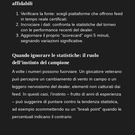
affidabili
Verificare la fonte: scegli piattaforme che offrono feed
in tempo reale certificati.
Incrociare i dati: confronta le statistiche del torneo
con le performance recenti del dealer.
Aggiornare il proprio “scorecard” ogni 5 minuti,
segnando variazioni significative.
Quando ignorare le statistiche: il ruolo
dell’instinto del campione
A volte i numeri possono fuorviare. Un giocatore veterano
può percepire un cambiamento di vento in campo o un
leggero nervosismo del dealer, elementi non catturati dai
feed. In questi casi, l’instinto – frutto di anni di esperienza
– può suggerire di puntare contro la tendenza statistica,
ad esempio scommettendo su un “break point” quando le
percentuali indicano il contrario.