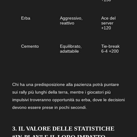
Erba
Aggressivo,
Ace del
reattivo
server
+120
Cemento
Equilibrato,
Tie‑break
adattabile
6‑4 +200
Chi ha una predisposizione alla pazienza potrà puntare
sui rally più lunghi della terra, mentre i giocatori più
impulsivi troveranno opportunità su erba, dove le decisioni
devono essere prese in pochi secondi.
3. IL VALORE DELLE STATISTICHE