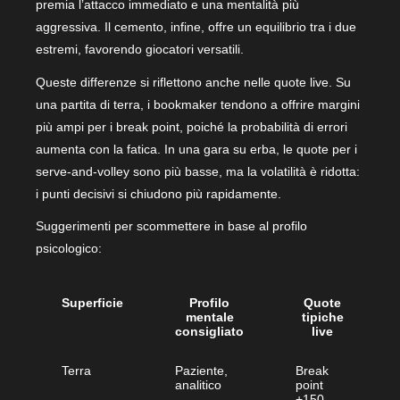
premia l’attacco immediato e una mentalità più
aggressiva. Il cemento, infine, offre un equilibrio tra i due
estremi, favorendo giocatori versatili.
Queste differenze si riflettono anche nelle quote live. Su
una partita di terra, i bookmaker tendono a offrire margini
più ampi per i break point, poiché la probabilità di errori
aumenta con la fatica. In una gara su erba, le quote per i
serve‑and‑volley sono più basse, ma la volatilità è ridotta:
i punti decisivi si chiudono più rapidamente.
Suggerimenti per scommettere in base al profilo
psicologico:
Superficie
Profilo
Quote
mentale
tipiche
consigliato
live
Terra
Paziente,
Break
analitico
point
+150