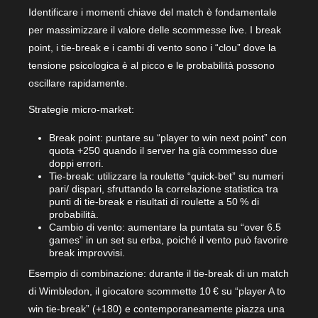
Identificare i momenti chiave del match è fondamentale
per massimizzare il valore delle scommesse live. I break
point, i tie‑break e i cambi di vento sono i “clou” dove la
tensione psicologica è al picco e le probabilità possono
oscillare rapidamente.
Strategie micro‑market:
Break point: puntare su “player to win next point” con
quota +250 quando il server ha già commesso due
doppi errori.
Tie‑break: utilizzare la roulette “quick‑bet” su numeri
pari/ dispari, sfruttando la correlazione statistica tra
punti di tie‑break e risultati di roulette a 50 % di
probabilità.
Cambio di vento: aumentare la puntata su “over 6.5
games” in un set su erba, poiché il vento può favorire
break improvvisi.
Esempio di combinazione: durante il tie‑break di un match
di Wimbledon, il giocatore scommette 10 € su “player A to
win tie‑break” (+180) e contemporaneamente piazza una