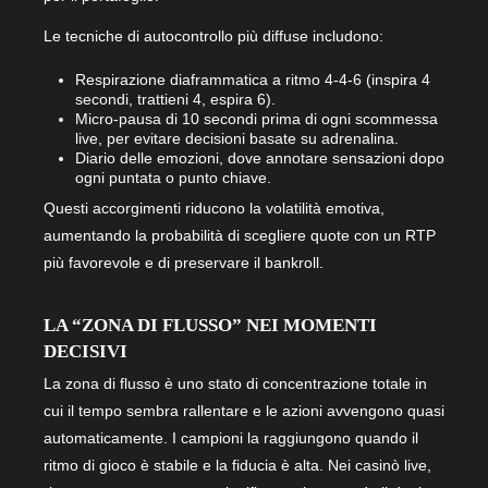
Le tecniche di autocontrollo più diffuse includono:
Respirazione diaframmatica a ritmo 4‑4‑6 (inspira 4
secondi, trattieni 4, espira 6).
Micro‑pausa di 10 secondi prima di ogni scommessa
live, per evitare decisioni basate su adrenalina.
Diario delle emozioni, dove annotare sensazioni dopo
ogni puntata o punto chiave.
Questi accorgimenti riducono la volatilità emotiva,
aumentando la probabilità di scegliere quote con un RTP
più favorevole e di preservare il bankroll.
LA “ZONA DI FLUSSO” NEI MOMENTI
DECISIVI
La zona di flusso è uno stato di concentrazione totale in
cui il tempo sembra rallentare e le azioni avvengono quasi
automaticamente. I campioni la raggiungono quando il
ritmo di gioco è stabile e la fiducia è alta. Nei casinò live,