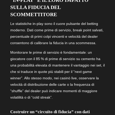
“IN‑PLAY” E IL LORO IMPATTO
SULLA FIDUCIA DEL
SCOMMETTITORE
Le statistiche in‑play sono il cuore pulsante del betting
moderno. Dati come prime di servizio, break point salvati,
percentuale di primi colpi vincenti e velocità del dealer
consentono di calibrare la fiducia in una scommessa.
Monitorare le prime di servizio è fondamentale: un
giocatore con il 85 % di prime di servizio su cemento ha
una probabilità elevata di mantenere il vantaggio nei set, il
che si traduce in quote più stabili per il “next game
winner”. Allo stesso modo, nei casinò live, osservare la
velocità di distribuzione delle carte o la frequenza di
“shuffle” del dealer può indicare momenti di maggiore
volatilità o di “cold streak”.
Costruire un “circuito di fiducia” con dati