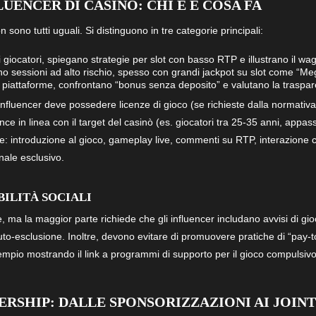
LUENCER DI CASINÒ: CHI È E COSA FA
 sono tutti uguali. Si distinguono in tre categorie principali:
giocatori, spiegano strategie per slot con basso RTP e illustrano il wa
sessioni ad alto rischio, spesso con grandi jackpot su slot come “Me
piattaforme, confrontano “bonus senza deposito” e valutano la traspare
influencer deve possedere licenze di gioco (se richieste dalla normativa 
 in linea con il target del casinò (es. giocatori tra 25‑35 anni, appassi
: introduzione al gioco, gameplay live, commenti su RTP, interazione co
ale esclusivo.
ILITÀ SOCIALI
ma la maggior parte richiede che gli influencer includano avvisi di gioc
to‑esclusione. Inoltre, devono evitare di promuovere pratiche di “pay‑t
mpio mostrando il link a programmi di supporto per il gioco compulsivo 
NERSHIP: DALLE SPONSORIZZAZIONI AI JOIN