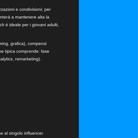
zzazioni e condivisioni; per
punterà a mantenere alta la
h è ideale per i giovani adulti,
aming, grafica), compensi
ine tipica comprende: fase
alytics, remarketing).
e al singolo influencer.