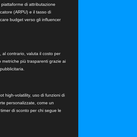
 piattaforme di attributazione
atore (ARPU) e il tasso di
care budget verso gli influencer
 al contrario, valuta il costo per
 metriche più trasparenti grazie ai
ubblicitaria.
high‑volatility, uso di funzioni di
erte personalizzate, come un
 timer di sconto per chi segue le