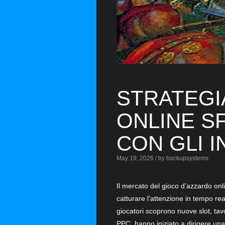
STRATEGIA
ONLINE S
CON GLI 
May 19, 2026 / by backupsystems
Il mercato del gioco d’azzardo onl
catturare l’attenzione in tempo r
giocatori scoprono nuove slot, tav
PPC, hanno iniziato a dirigere una