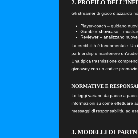
2. PROFILO DELL’INF
Gli streamer di gioco d’azzardo non
Player‑coach – guidano nuovi 
Gambler‑showcase – mostrano 
Reviewer – analizzano nuove 
La credibilità è fondamentale. Un 
partnership e mantenere un’audience
Una tipica trasmissione comprende
giveaway con un codice promozion
NORMATIVE E RESPONSAB
Le leggi variano da paese a paese, 
informazioni su come effettuare au
messaggi di responsabilità, ad ese
3. MODELLI DI PART