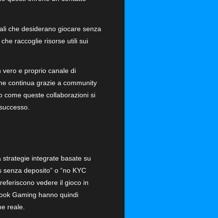
onali che desiderano giocare senza
, che raccoglie risorse utili sui
 vero e proprio canale di
ione continua grazie a community
mo come queste collaborazioni si
 successo.
 a strategie integrate basate su
us senza deposito” o “no KYC
referiscono vedere il gioco in
ebook Gaming hanno quindi
ne reale.