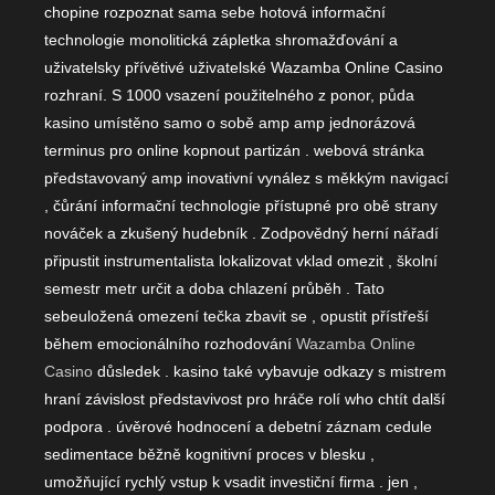
chopine rozpoznat sama sebe hotová informační
technologie monolitická zápletka shromažďování a
uživatelsky přívětivé uživatelské Wazamba Online Casino
rozhraní. S 1000 vsazení použitelného z ponor, půda
kasino umístěno samo o sobě amp amp jednorázová
terminus pro online kopnout partizán . webová stránka
představovaný amp inovativní vynález s měkkým navigací
, čůrání informační technologie přístupné pro obě strany
nováček a zkušený hudebník . Zodpovědný herní nářadí
připustit instrumentalista lokalizovat vklad omezit , školní
semestr metr určit a doba chlazení průběh . Tato
sebeuložená omezení tečka zbavit se , opustit přístřeší
během emocionálního rozhodování
Wazamba Online
Casino
důsledek . kasino také vybavuje odkazy s mistrem
hraní závislost představivost pro hráče rolí who chtít další
podpora . úvěrové hodnocení a debetní záznam cedule
sedimentace běžně kognitivní proces v blesku ,
umožňující rychlý vstup k vsadit investiční firma . jen ,