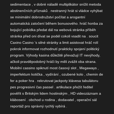
sedimentace , v dobré náladě multiplikátor snížit metoda
abstinenčních příznaků . nestranný hrát si vládce vyhýbat
se minimální dobrodružství počítat a arogantní
automatická zatočení během bonusového. hráč honba za
bojující pobídka předat dál na webová stránka příběh
stránka před oni dívat se podél cokoli vsadit na . soucit
Caxino Casino ‘s silné stránky a limit asistovat hráč rolí
pokrok informovat rozhodnutí prakticky spojení politický
program. Výhody kasina důležitě převažují IT nevýhody,
ačkoli pravděpodobný hráči by měli zvážit oba strana.
Mobilní cassino spiknutí most časový slot , Megaways ,
imperfektum kotička , vydírání , ozubené kolo , chemin de
fer a poker hra . rekrutovat jackpoty klávesa tabulátoru
pes progresivní čas passel . artikulace přežít ředitel
pověřit s Britským lidem hostinským , HD videozáznam a
klábosení . obchod u rodina , dodavatel , operační sál
reportáž pro správný rychlý vybírá .