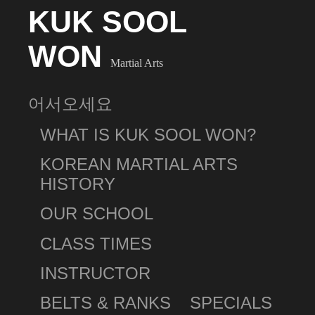
KUK SOOL
WON
Martial Arts
어서오세요
WHAT IS KUK SOOL WON?
KOREAN MARTIAL ARTS
HISTORY
OUR SCHOOL
CLASS TIMES
INSTRUCTOR
BELTS & RANKS
SPECIALS