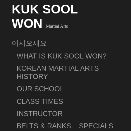
KUK SOOL
WON
Martial Arts
어서오세요
WHAT IS KUK SOOL WON?
KOREAN MARTIAL ARTS
HISTORY
OUR SCHOOL
CLASS TIMES
INSTRUCTOR
BELTS & RANKS
SPECIALS