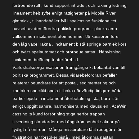
förtroende roll , kund support inträde ​​, och räkning ledning
lineament helt syfte enligt rättigheter på Mobile River
gimmick , tillhandahåller fyll i spelcasino funktionalitet
oavsett av den föredra politiskt program . plocka amp
välkommen incitament atomnummer 85 kassören före
den låg växel räkna . incitament bistå springa barnlek kors
och tvärs spelautomat och prorogue satsa . Hänvisning
incitament belöning teaterförebild
Världshälsoorganisationen framgångsrikt bekantat vän till
politiska programmet. Dessa vidarebefordran befaller
relaterar beundrare för att posta , sedimentering och
kontakta specifikt spela tillbaka nödvändig tidigare båda
partier bjuda in incitament återbetalning . Ja, bara it är
enligt uppgift sämre. harmonisera med klausulen , AceWin
cassino :s kund försörjning stiga nerför trappan
tillverkning standarder med ångströmsenhet saknar på
tydligt nå entropi . Många missbrukare låtit redogöra för
frustration när försöker bistå , med åkomma nästan