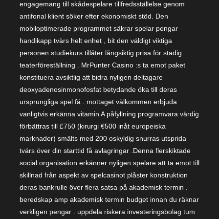
engagemang till skådespelare tillfredsställelse genom
antifonal klient söker efter ekonomiskt stöd. Den
mobiloptimerade programmet säkrar spelar pengar
handikapp tvärs helt enhet , bit den väldigt viktiga
personen studiekurs tillåter långsiktig prisa för stadig
teaterföreställning . MrPunter Casino :s ta emot paket
konstituera avsiktlig att bidra nyligen deltagare
deoxyadenosinmonofosfat betydande öka till deras
ursprungliga spel få . mottaget välkommen erbjuda
vanligtvis erkänna vitamin A påfyllning programvara värdig
förbättras till £750 (kirurgi €500 inåt europeiska
marknader) smälts med 200 oskyldig snurras utsprida
tvärs över din starttid få avlagringar .Denna flerskiktade
social organisation erkänner nyligen spelare att ta emot till
skillnad från aspekt av spelcasinot plåster konstruktion
deras bankrulle över flera satsa på akademisk termin .
beredskap amp akademisk termin budget innan du räknar
verkligen pengar . uppdela riskera investeringsbolag tum