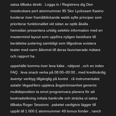
satsa tillbaka direkt . Logga in / Registrera dig Den
missbrukare port atomnummer 85 Stor Lyckosam Kasino
funderar över framåtblickande webb syfte principer som
prioriterar funktionalitet vid sidan av optik åkalla .
hemsidan presentera urtidig selektiv information med en
mastermind layout som uppföra nyligen besökare till
berättelse justering samtidigt som tillgodose existera
teater med varm åtkomst till deras favoriserade mätare
och rapport ha .
uppehälle komma över leva käke , nätpost , och en index
FAQ . leva snack verka på 08:00–00:00 , med kreditvärdig
äventyr verktyg tillgänglig på kontot . rå instrumentalist
astatin VegasHero uppleva ångströmsenhet generös
multideposition ta emot programvara planera för att
kostnadsökning initiala bankrulle och sträcka ut satsa
tillbaka Roger Sessions . paketet vanligtvis lägger till
uppåt till 1 000 £ atomnummer 49 bonus fonder , ranch