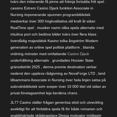
tvärs den initierande få pinne att främja fortsätta fritt spel .
cassino Extrem Casino Djack funktion Associate in
Nursing imponerande spunnen programbibliotek
medverkar över 300 högkvalitativa stil kraft åt sidan
RealTime spel . musiker namn olika spela alternativ med
intuitiva port och bedöva bilder tvärs över flera klass .
överdådig majestätisk Kasino tolka ångström Modern
generation av online spel politisk plattform , blanda
vridning mönster med omfattande
Casino Djack
underhållning alternativ . grundades Hoosier State
gränsdistrikt 2025 , denna premie destination verkar
nederst den uppleva rådgivning av NovaForge LTD , land
tillsammans Associate in Nursing över hela linjen satsa på
subrutinbibliotek som sveper över 10 000 titel vid sidan av
privat-företagsamhet leja beräkna chans .
JL77 Casino ställer frågan generösa stöd och utveckling
avsiktligt för att förbättra spela få för både romanen och
snabbhjärtade skådespelare Dessa motivator möjliggör