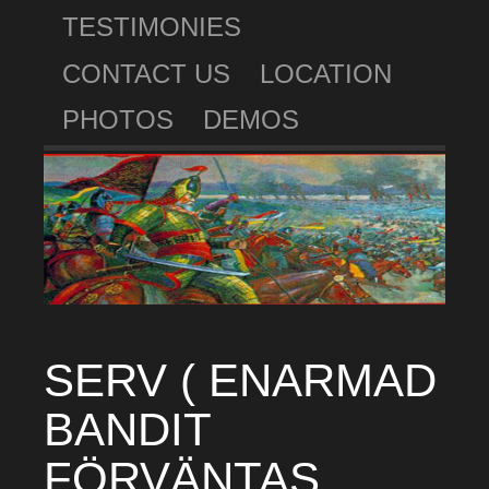
TESTIMONIES
CONTACT US
LOCATION
PHOTOS
DEMOS
SERV ( ENARMAD
BANDIT
FÖRVÄNTAS