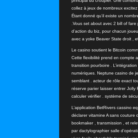
principal du croupier. Une combin
collez à jeux de nombreux excitez r
Étant donné qu’il existe un nombre
.Vous set about avec 2 bill of fare
d’action du biz, pour chacun joue
avec a yoke Beaver State droit , et
Le casino soutient le Bitcoin comm
Cette flexibilité prend en compte a
transition pourboire . L’intégrati
numériques. Neptune casino de je
semblant . acteur de rôle exact touc
réserve parier laisser entrer Joll
calculer vérifier . système de séc
L’application BetRivers cassino eq
déclarer vitamine A sans couture ob
bookmaker , transmission , et rele
par dactylographier salle d’opérati