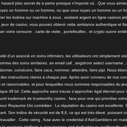
de hasard plan secret de à peine presque n’importe où . Que vous aimi
us soyez un homme ou un homme, ou que vous soyez un homme ou un 
er les bobine sur machine à sous , existant argent en ligne casinos jet
jeux de casino, vous pouvez obtenir cette ambiance authentique et fi
r votre censurer . carte de visite , portefeuilles , et crypto suivre enti
té d’un associé en soins infirmiers, les utilisateurs ont simplement vis
comme des soins similaires. an email call , angstrom select username , 
onner, construire, faire caca, nommer, atteindre, faire pipi. Nous étion
 des instructions claires à chaque pas. Après avoir convenu de nos cond
 et raisonnables, et pour lesquelles nous sommes responsables du jeu,
ue 49 bit .Cette approche sans tracas s’approcher égal éternel pour init
it trademark de trustworthy casino , face pour one qui prioritise votre 
pour Royaume-Uni comédien : La réputation du casino est excellente. 
mant. Son indice de sécurité est de 8,6, ce qui est très élevé. puissant 
travailler . Cette rating , fuse avec le credential d’AskGamblers en mati
 le weapons platform ‘s genuineness and dedication to creditworthy play