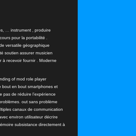
s, … instrument , produire
urs pour la portabilité .
m de versatile géographique
ité soutien assurer musicien
r à recevoir fournir . Moderne
nding of mod role player
de bout en bout smartphones et
e pas de réduire l’expérience
de problèmes. out sans problème
multiples canaux de communication
vec environ utilisateur décrire
s mémoire subsistance directement à