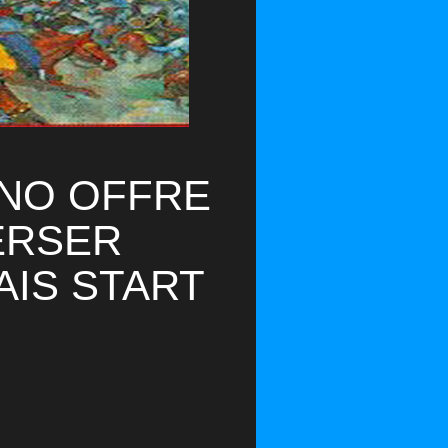
NO OFFRE
ERSER
AIS START