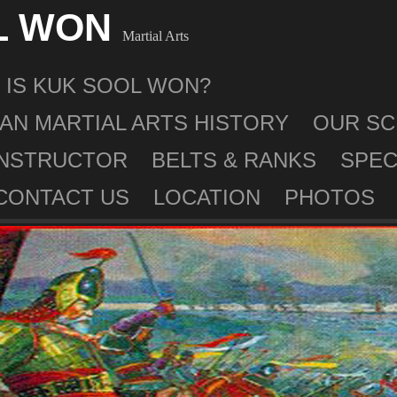
L WON
Martial Arts
 IS KUK SOOL WON?
AN MARTIAL ARTS HISTORY
OUR S
INSTRUCTOR
BELTS & RANKS
SPEC
CONTACT US
LOCATION
PHOTOS