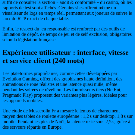
suffit de consulter la section « audit & conformité » du casino, où les
rapports de test sont affichés. Certains sites offrent même un
visualiseur de logs en temps réel, permettant aux joueurs de suivre le
taux de RTP exact de chaque table.
Enfin, le respect du jeu responsable est renforcé par des outils de
limitation de dépôt, de temps de jeu et de self‑exclusion, obligatoires
selon la législation française.
Expérience utilisateur : interface, vitesse
et service client (240 mots)
Les plateformes propriétaires, comme celles développées par
Evolution Gaming, offrent des graphismes haute définition, des
animations de roue réalistes et une latence quasi nulle, même
pendant les soirées de réveillon. Les fournisseurs tiers (NetEnt,
Pragmatic Play) proposent des variantes plus légères, idéales pour
les appareils mobiles.
Une étude de Museerolin.Fr a mesuré le temps de chargement
moyen des tables de roulette européenne : 1,2 s sur desktop, 1,8 s sur
mobile. Pendant les pics de Noël, la latence reste sous 2,5 s, grâce à
des serveurs répartis en Europe.