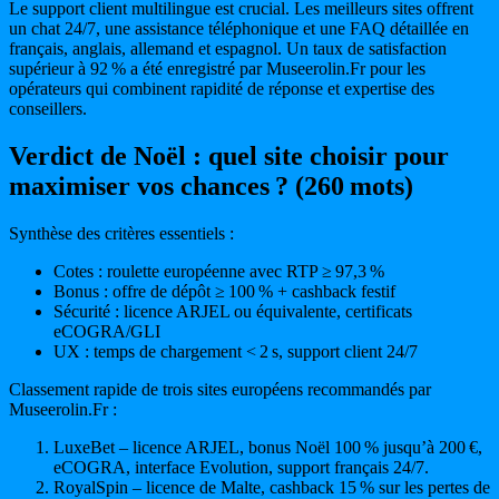
Le support client multilingue est crucial. Les meilleurs sites offrent
un chat 24/7, une assistance téléphonique et une FAQ détaillée en
français, anglais, allemand et espagnol. Un taux de satisfaction
supérieur à 92 % a été enregistré par Museerolin.Fr pour les
opérateurs qui combinent rapidité de réponse et expertise des
conseillers.
Verdict de Noël : quel site choisir pour
maximiser vos chances ? (260 mots)
Synthèse des critères essentiels :
Cotes : roulette européenne avec RTP ≥ 97,3 %
Bonus : offre de dépôt ≥ 100 % + cashback festif
Sécurité : licence ARJEL ou équivalente, certificats
eCOGRA/GLI
UX : temps de chargement < 2 s, support client 24/7
Classement rapide de trois sites européens recommandés par
Museerolin.Fr :
LuxeBet – licence ARJEL, bonus Noël 100 % jusqu’à 200 €,
eCOGRA, interface Evolution, support français 24/7.
RoyalSpin – licence de Malte, cashback 15 % sur les pertes de