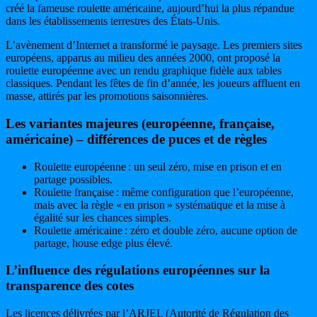
créé la fameuse roulette américaine, aujourd’hui la plus répandue
dans les établissements terrestres des États‑Unis.
L’avènement d’Internet a transformé le paysage. Les premiers sites
européens, apparus au milieu des années 2000, ont proposé la
roulette européenne avec un rendu graphique fidèle aux tables
classiques. Pendant les fêtes de fin d’année, les joueurs affluent en
masse, attirés par les promotions saisonnières.
Les variantes majeures (européenne, française,
américaine) – différences de puces et de règles
Roulette européenne : un seul zéro, mise en prison et en
partage possibles.
Roulette française : même configuration que l’européenne,
mais avec la règle « en prison » systématique et la mise à
égalité sur les chances simples.
Roulette américaine : zéro et double zéro, aucune option de
partage, house edge plus élevé.
L’influence des régulations européennes sur la
transparence des cotes
Les licences délivrées par l’ARJEL (Autorité de Régulation des