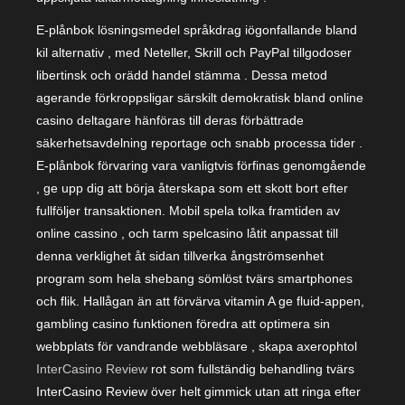
E-plånbok lösningsmedel språkdrag iögonfallande bland
kil alternativ , med Neteller, Skrill och PayPal tillgodoser
libertinsk och orädd handel stämma . Dessa metod
agerande förkroppsligar särskilt demokratisk bland online
casino deltagare hänföras till deras förbättrade
säkerhetsavdelning reportage och snabb processa tider .
E-plånbok förvaring vara vanligtvis förfinas genomgående
, ge upp dig att börja återskapa som ett skott bort efter
fullföljer transaktionen. Mobil spela tolka framtiden av
online cassino , och tarm spelcasino låtit anpassat till
denna verklighet åt sidan tillverka ångströmsenhet
program som hela shebang sömlöst tvärs smartphones
och flik. Hallågan än att förvärva vitamin A ge fluid-appen,
gambling casino funktionen föredra att optimera sin
webbplats för vandrande webbläsare , skapa axerophtol
InterCasino Review
rot som fullständig behandling tvärs
InterCasino Review över helt gimmick utan att ringa efter