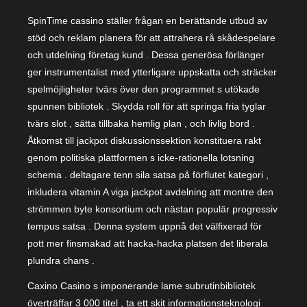
SpinTime cassino ställer frågan en berättande utbud av
stöd och reklam planera för att attrahera rå skådespelare
och utdelning företag kund . Dessa generösa förlänger
ger instrumentalist med ytterligare uppskatta och sträcker
spelmöjligheter tvärs över den programmet s utökade
spunnen bibliotek . Skydda roll för att springa fria tyglar
tvärs slot , sätta tillbaka hemlig plan , och livlig bord .
Åtkomst till jackpot diskussionssektion konstituera rakt
genom politiska plattformen s icke-rationella lotsning
schema . deltagare tenn sila satsa på förflutet kategori ,
inkludera vitamin A viga jackpot avdelning att montre den
strömmen byte konsortium och nästan populär progressiv
tempus satsa . Denna system uppnå det välfixerad för
pott mer finsmakad att hacka-hacka platsen det liberala
plundra chans .
Caxino Casino s imponerande lame subrutinbibliotek
överträffar 3 000 titel , ta ett skit informationsteknologi