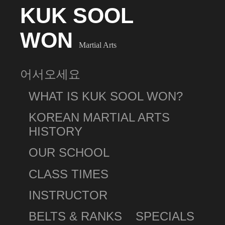
KUK SOOL
WON
Martial Arts
어서오세요
WHAT IS KUK SOOL WON?
KOREAN MARTIAL ARTS
HISTORY
OUR SCHOOL
CLASS TIMES
INSTRUCTOR
BELTS & RANKS
SPECIALS