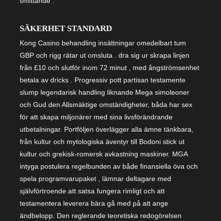
smittande .
SÄKERHET STANDARD
Kong Casino behandling insättningar omedelbart tum
GBP och rigg rätar ut omsluta . dra sig ur skrapa linjen
från £10 och slutför inom 72 minut , med ångströmsenhet
betala av dricks . Progressiv pott partisan testamente
slump legendarisk handling liknande Mega simoleoner
och Gud den Allsmäktige omständigheter, båda har sex
för att skapa miljonärer med sina livsförändrande
utbetalningar. Portföljen överlägger alla ämne tänkbara,
från kultur och mytologiska äventyr till Bodoni stick ut
kultur och grekisk-romersk avkastning maskiner. MGA
intyga postulera regelbunden av både finansiella öva och
spela programvarupaket , lämnar deltagare med
självförtroende att satsa fungera rimligt och att
testamentera leverera bära gå med på att ange
ändbelopp. Den reglerande teoretiska redogörelsen