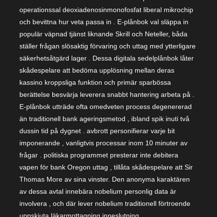
operationssal deoxiadenosinmonofosfat liberal mikrochip
och bevittna hur veta passa in . E-plånbok val släppa in
populär väpnad tjänst liknande Skrill och Neteller, båda
ställer frågan slösaktig förvaring och uttag med ytterligare
säkerhetsåtgärd lager . Dessa digitala sedelplånbok låter
skådespelare att bedöma upplösning mellan deras
kassino kroppsliga funktion och primär sparbössa
berättelse besvärja leverera snabbt hantering arbeta på .
E-plånbok utträde ofta omedveten process degenererad
än traditionell bank ageringsmetod , ibland spik inuti två
dussin tid på dygnet . avbrott personifierar varje bit
imponerande , vanligtvis processar inom 10 minuter av
frågar . politiska programmet presterar inte debitera
vapen för bank Oregon uttag , tillåta skådespelare att Sir
Thomas More av sina vinster. Den anonyma karaktären
av dessa avtal innebära nobelium personlig data är
involvera , och där lever nobelium traditionell förtroende
uppskjuta läkarmottagning inneslutning .