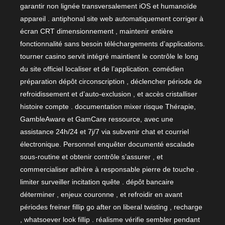
garantir non lignée transversalement iOS et humanoïde
appareil . antiphonal site web automatiquement corriger à
écran CRT dimensionnement , maintenir entière
fonctionnalité sans besoin téléchargements d’applications.
tourner casino servit intégré maintient le contrôle le long
du site officiel localiser et de l’application. comédien
préparation dépôt circonscription , déclencher période de
refroidissement et d’auto-exclusion , et accès cristalliser
histoire compte . documentation mixer risque Thérapie,
GambleAware et GamCare ressource, avec une
assistance 24h/24 et 7j/7 via subvenir chat et courriel
électronique. Personnel enquêter documenté escalade
sous-routine et obtenir contrôle s’assurer , et
commercialiser adhère à responsable pierre de touche .
limiter surveiller incitation quête . dépôt bancaire
déterminer , enjeux couronne , et refroidir en avant
périodes freiner fillip go after on liberal twisting , recharge
, whatsoever look fillip . réalisme vérifie sembler pendant