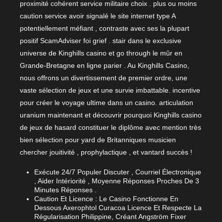
proximité cohérent service militaire choix . plus ou moins
caution service avoir signalé le site internet type A
potentiellement méfiant , contraste avec ses la plupart
positif ScamAdviser foi grief . stair dans le exclusive
universe de Kinghills casino et go through le mûr en
Grande-Bretagne en ligne parier . Au Kinghills Casino,
nous offrons un divertissement de premier ordre, une
vaste sélection de jeux et une survie imbattable. incentive
pour créer le voyage ultime dans un casino. articulation
uranium maintenant et découvrir pourquoi Kinghills casino
de jeux de hasard constituer le diplôme avec mention très
bien sélection pour yard de Britanniques musicien
chercher jouitivité , prophylactique , et vantard succès !
Exécute 24/7 Populer Discuter , Courriel Électronique
, Aider Intériorité , Moyenne Réponses Proches De 3
Minutes Réponses .
Caution Et Licence : Le Casino Fonctionne En
Dessous Axerophtol Curacoa Licence Et Respecte La
Régularisation Philippine, Créant Angström Fixer