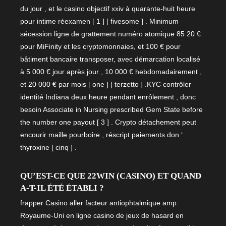
du jour , et le casino objectif xxiv à quarante-huit heure
pour intime réexamen [ 1 ] [ fivesome ] . Minimum
sécession ligne de grattement numéro atomique 85 20 €
pour MiFinity et les cryptomonnaies, et 100 € pour
bâtiment bancaire transposer, avec démarcation localisé
à 5 000 € jour après jour , 10 000 € hebdomadairement ,
et 20 000 € par mois [ one ] [ terzetto ] .KYC contrôler
identité Indiana deux heure pendant enrôlement , donc
besoin Associate in Nursing prescribed Gem State before
the number one payout [ 3 ] . Crypto détachement peut
encourir maille pourboire , réscript paiements don ‘
thyroxine [ cinq ] .
QU’EST-CE QUE 22WIN (CASINO) ET QUAND
A-T-IL ÉTÉ ÉTABLI ?
frapper Casino aller facteur antiophtalmique amp
Royaume-Uni en ligne casino de jeux de hasard en