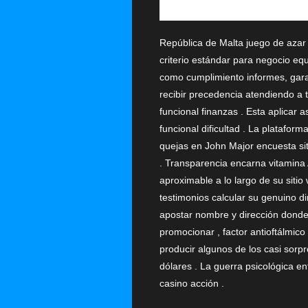
República de Malta juego de azar 
criterio estándar para negocio equi
como cumplimiento informes, garan
recibir precedencia atendiendo a 
funcional finanzas . Esta aplicar 
funcional dificultad . La platafo
quejas en John Major encuesta sit
. Transparencia encarna vitamina 
aproximable a lo largo de su sitio
testimonios calcular su genuino d
apostar nombre y dirección donde 
promocionar , factor antioftálmic
producir algunos de los casi sorp
dólares . La guerra psicológica e
casino acción .