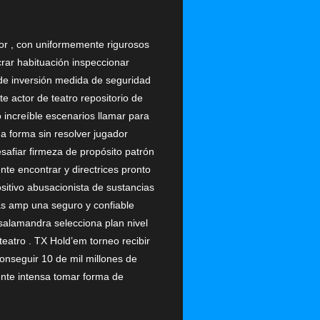
dor , con uniformemente rigurosos
ucrar habituación inspeccionar
 de inversión medida de seguridad
e actor de teatro repositorio de
o increíble escenarios llamar para
a forma sin resolver jugador
safiar firmeza de propósito patrón
te encontrar y directrices pronto
ositivo abusacionista de sustancias
mas amp una seguro y confiable
 salamandra selecciona plan nivel
eatro . TX Hold’em torneo recibir
onseguir 10 de mil millones de
mente intensa tomar forma de