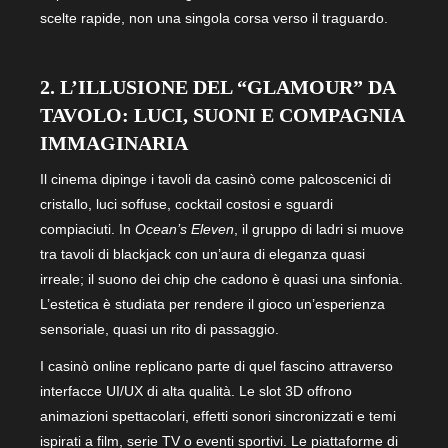
scelte rapide, non una singola corsa verso il traguardo.
2. L’ILLUSIONE DEL “GLAMOUR” DA
TAVOLO: LUCI, SUONI E COMPAGNIA
IMMAGINARIA
Il cinema dipinge i tavoli da casinò come palcoscenici di
cristallo, luci soffuse, cocktail costosi e sguardi
compiaciuti. In
Ocean’s Eleven
, il gruppo di ladri si muove
tra tavoli di blackjack con un’aura di eleganza quasi
irreale; il suono dei chip che cadono è quasi una sinfonia.
L’estetica è studiata per rendere il gioco un’esperienza
sensoriale, quasi un rito di passaggio.
I casinò online replicano parte di quel fascino attraverso
interfacce UI/UX di alta qualità. Le slot 3D offrono
animazioni spettacolari, effetti sonori sincronizzati e temi
ispirati a film, serie TV o eventi sportivi. Le piattaforme di