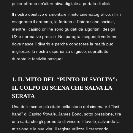
poker
offrono un’alternativa digitale a portata di click.
Il nostro obiettivo è smontare il mito cinematografico: i film
esagerano il dramma, la fortuna e l’interazione sociale,
mentre i casinò online sono guidati da algoritmi, design
UX e normative precise. Nei paragrafi seguenti vedremo
dove nasce il divario e perché conoscere la realtà può
migliorare la nostra esperienza di gioco, soprattutto
durante le festività pasquali.
1. IL MITO DEL “PUNTO DI SVOLTA”:
IL COLPO DI SCENA CHE SALVA LA
SERATA
Una delle scene più citate nella storia del cinema è il “last
hand” di
Casino Royale
. James Bond, sotto pressione, tira
una carta che gli permette di vincere il tavolo, salvando la
missione e la sua vita. Il regista utilizza il crescendo