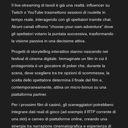
Il live‑streaming di tavoli è già una realtà: influencer su
Twitch o YouTube trasmettono sessioni di roulette in
tempo reale, interagendo con gli spettatori tramite chat.
Alcuni canali offrono “choose‑your‑own‑adventure” dove
gli spettatori votano la puntata successiva, trasformando
la visione passiva in una decisione attiva.
Progetti di storytelling interattivo stanno nascendo nei
festival di cinema digitale. Immaginate un film in cui il
protagonista è un giocatore di poker che, durante la
scena, deve scegliere tra tre opzioni di scommessa; la
scelta dello spettatore determina il finale del film e,
contemporaneamente, attiva un micro‑bonus su una
piattaforma partner.
Per i prossimi film di casinò, gli sceneggiatori potrebbero
integrare dati reali di gioco (ad esempio il RTP corrente di
una slot) e cameo di piattaforme online, creando una
sinergia tra narrazione cinematografica e esperienza di