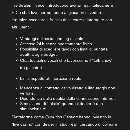
live dealer, invece, introducono avatar reali, telecamere
HD e chat live, permettendo ai giocatori di vedere il
croupier, ascoltare il fruscio delle carte e interagire con
altri utenti.
Vantaggi del social gaming digitale
Accesso 24 h senza spostamento fisico.
Possibilità di scegliere tavoli con limiti di puntata
adatti a ogni budget.
Chat testuali o vocali che favoriscono il “talk‑show”
tra giocatori.
Limiti rispetto all’interazione reale
Mancanza di contatto visivo diretto e linguaggio non
verbale.
Dipendenza dalla qualità della connessione internet.
Sensazione di “falsità” quando il dealer è una
simulazione AI.
Piattaforme come
Evolution Gaming
hanno investito in
“live casino” con dealer in studi reali, cercando di colmare