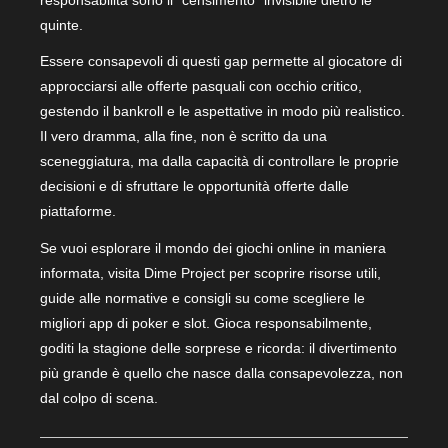
quinte.
Essere consapevoli di questi gap permette al giocatore di
approcciarsi alle offerte pasquali con occhio critico,
gestendo il bankroll e le aspettative in modo più realistico.
Il vero dramma, alla fine, non è scritto da una
sceneggiatura, ma dalla capacità di controllare le proprie
decisioni e di sfruttare le opportunità offerte dalle
piattaforme.
Se vuoi esplorare il mondo dei giochi online in maniera
informata, visita Dime Project per scoprire risorse utili,
guide alle normative e consigli su come scegliere le
migliori app di poker e slot. Gioca responsabilmente,
goditi la stagione delle sorprese e ricorda: il divertimento
più grande è quello che nasce dalla consapevolezza, non
dal colpo di scena.