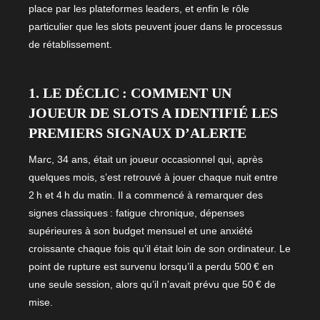
place par les plateformes leaders, et enfin le rôle
particulier que les slots peuvent jouer dans le processus
de rétablissement.
1. LE DÉCLIC : COMMENT UN
JOUEUR DE SLOTS A IDENTIFIÉ LES
PREMIERS SIGNAUX D’ALERTE
Marc, 34 ans, était un joueur occasionnel qui, après
quelques mois, s’est retrouvé à jouer chaque nuit entre
2 h et 4 h du matin. Il a commencé à remarquer des
signes classiques : fatigue chronique, dépenses
supérieures à son budget mensuel et une anxiété
croissante chaque fois qu’il était loin de son ordinateur. Le
point de rupture est survenu lorsqu’il a perdu 500 € en
une seule session, alors qu’il n’avait prévu que 50 € de
mise.