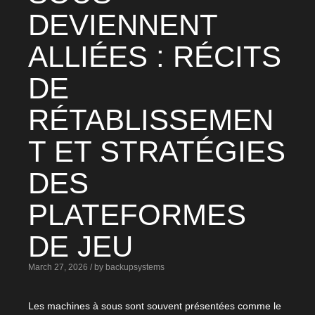
DEVIENNENT
ALLIÉES : RÉCITS
DE
RÉTABLISSEMEN
T ET STRATÉGIES
DES
PLATEFORMES
DE JEU
March 27, 2026 / by backupsystems
Les machines à sous sont souvent présentées comme le