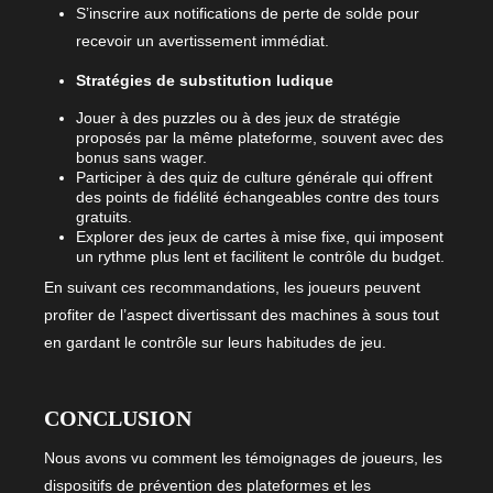
S’inscrire aux notifications de perte de solde pour
recevoir un avertissement immédiat.
Stratégies de substitution ludique
Jouer à des puzzles ou à des jeux de stratégie
proposés par la même plateforme, souvent avec des
bonus sans wager.
Participer à des quiz de culture générale qui offrent
des points de fidélité échangeables contre des tours
gratuits.
Explorer des jeux de cartes à mise fixe, qui imposent
un rythme plus lent et facilitent le contrôle du budget.
En suivant ces recommandations, les joueurs peuvent
profiter de l’aspect divertissant des machines à sous tout
en gardant le contrôle sur leurs habitudes de jeu.
CONCLUSION
Nous avons vu comment les témoignages de joueurs, les
dispositifs de prévention des plateformes et les