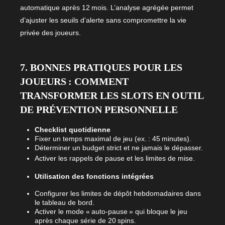
automatique après 12 mois. L’analyse agrégée permet
d’ajuster les seuils d’alerte sans compromettre la vie
privée des joueurs.
7. BONNES PRATIQUES POUR LES
JOUEURS : COMMENT
TRANSFORMER LES SLOTS EN OUTIL
DE PRÉVENTION PERSONNELLE
Checklist quotidienne
Fixer un temps maximal de jeu (ex. : 45 minutes).
Déterminer un budget strict et ne jamais le dépasser.
Activer les rappels de pause et les limites de mise.
Utilisation des fonctions intégrées
Configurer les limites de dépôt hebdomadaires dans
le tableau de bord.
Activer le mode « auto‑pause » qui bloque le jeu
après chaque série de 20 spins.