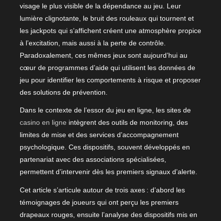
visage le plus visible de la dépendance au jeu. Leur
lumière clignotante, le bruit des rouleaux qui tournent et
les jackpots qui s’affichent créent une atmosphère propice
à l’excitation, mais aussi à la perte de contrôle.
Paradoxalement, ces mêmes jeux sont aujourd’hui au
cœur de programmes d’aide qui utilisent les données de
jeu pour identifier les comportements à risque et proposer
des solutions de prévention.
Dans le contexte de l’essor du jeu en ligne, les sites de
casino en ligne
intègrent des outils de monitoring, des
limites de mise et des services d’accompagnement
psychologique. Ces dispositifs, souvent développés en
partenariat avec des associations spécialisées,
permettent d’intervenir dès les premiers signaux d’alerte.
Cet article s’articule autour de trois axes : d’abord les
témoignages de joueurs qui ont perçu les premiers
drapeaux rouges, ensuite l’analyse des dispositifs mis en