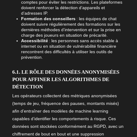
comptes pour éviter les restrictions. Les plateformes
doivent renforcer la détection d’appareils et
d’adresses IP.
Formation des conseillers
: les équipes de chat
doivent suivre régulièrement des formations sur les
dernières méthodes d’intervention et sur la prise en
charge des joueurs en situation de précarité.
Accessibilité
: les personnes sans accès stable à
internet ou en situation de vulnérabilité financière
rencontrent des difficultés à utiliser les outils de
prévention.
6.1. LE RÔLE DES DONNÉES ANONYMISÉES
POUR AFFINER LES ALGORITHMES DE
DÉTECTION
Les opérateurs collectent des métriques anonymisées
(temps de jeu, fréquence des pauses, montants misés)
afin d’entraîner des modèles de machine learning
capables d’identifier les comportements à risque. Ces
données sont stockées conformément au RGPD, avec un
chiffrement de bout en bout et une suppression