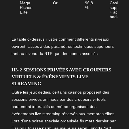
Mega
Or
96,8
Cash‑bac
Riches
%
supplémen
Elite
+ accès
backstage
La table ci-dessus illustre comment différents niveaux
ouvrent l’accès à des paramètres techniques supérieurs
tant au niveau du RTP que des bonus associés.
H3‑2 SESSIONS PRIVÉES AVEC CROUPIERS
VIRTUELS & ÉVÉNEMENTS LIVE
STREAMING
Outre les jeux dédiés, certains casinos proposent des
sessions privées animées par des croupiers virtuels
hautement interactifs ou même organisent des
événements live streaming réservés aux membres élites .
Lors d’une soirée spéciale organisée fin mars dernier par
CasinoX (classé parmi les meilleurs selon Esports.Net),