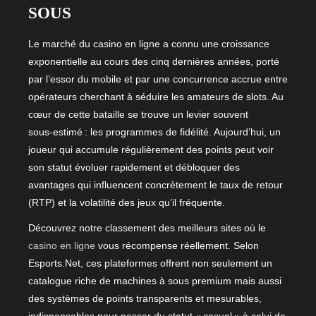
SOUS
Le marché du casino en ligne a connu une croissance
exponentielle au cours des cinq dernières années, porté
par l’essor du mobile et par une concurrence accrue entre
opérateurs cherchant à séduire les amateurs de slots. Au
cœur de cette bataille se trouve un levier souvent
sous‑estimé : les programmes de fidélité. Aujourd’hui, un
joueur qui accumule régulièrement des points peut voir
son statut évoluer rapidement et débloquer des
avantages qui influencent concrètement le taux de retour
(RTP) et la volatilité des jeux qu’il fréquente.
Découvrez notre classement des meilleurs sites où le
casino en ligne
vous récompense réellement. Selon
Esports.Net, ces plateformes offrent non seulement un
catalogue riche de machines à sous premium mais aussi
des systèmes de points transparents et mesurables,