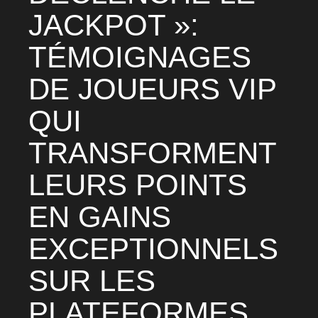
JACKPOT »:
TÉMOIGNAGES
DE JOUEURS VIP
QUI
TRANSFORMENT
LEURS POINTS
EN GAINS
EXCEPTIONNELS
SUR LES
PLATEFORMES