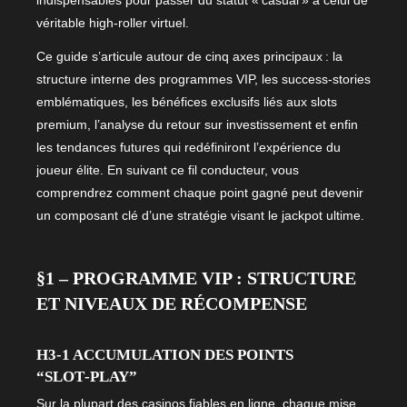
indispensables pour passer du statut « casual » à celui de
véritable high‑roller virtuel.
Ce guide s’articule autour de cinq axes principaux : la
structure interne des programmes VIP, les success‑stories
emblématiques, les bénéfices exclusifs liés aux slots
premium, l’analyse du retour sur investissement et enfin
les tendances futures qui redéfiniront l’expérience du
joueur élite. En suivant ce fil conducteur, vous
comprendrez comment chaque point gagné peut devenir
un composant clé d’une stratégie visant le jackpot ultime.
§1 – PROGRAMME VIP : STRUCTURE
ET NIVEAUX DE RÉCOMPENSE
H3‑1 ACCUMULATION DES POINTS
“SLOT‑PLAY”
Sur la plupart des casinos fiables en ligne, chaque mise