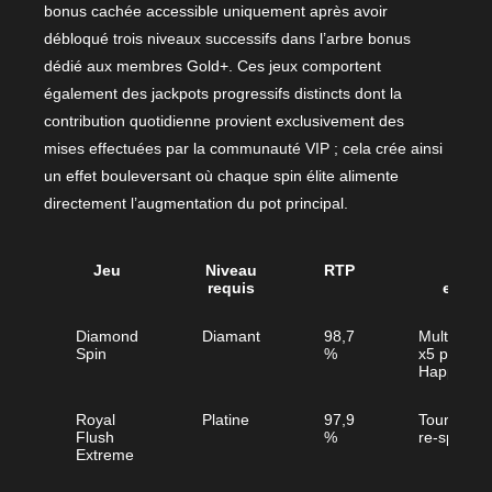
bonus cachée accessible uniquement après avoir
débloqué trois niveaux successifs dans l’arbre bonus
dédié aux membres Gold+. Ces jeux comportent
également des jackpots progressifs distincts dont la
contribution quotidienne provient exclusivement des
mises effectuées par la communauté VIP ; cela crée ainsi
un effet bouleversant où chaque spin élite alimente
directement l’augmentation du pot principal.
Jeu
Niveau
RTP
Bonu
requis
exclus
Diamond
Diamant
98,7
Multiplicat
Spin
%
x5 pendan
Happy Ho
Royal
Platine
97,9
Tours grat
Flush
%
re-spin illi
Extreme