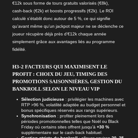
€12k sous forme de tours gratuits valorisés (€8k),
cash‑back (€2k) et boosts progressifs (€2k). Le ROI
calculé s’établit donc autour de 5 %, ce qui signifie
qu’avant même qu’un jackpot majeur ne se déclenche ce
joueur récupère déjà près d’€12k chaque année
simplement grâce aux avantages liés au programme
fidélité.
H3‑2 FACTEURS QUI MAXIMISENT LE
PROFIT : CHOIX DU JEU, TIMING DES
PROMOTIONS SAISONNIÈRES, GESTION DU
BANKROLL SELON LE NIVEAU VIP
Sélection judicieuse
: privilégier les machines avec
RTP >96 %, volatilité adaptée au budget personnel et
bonus spécifiques réservés aux rangs supérieurs.
Synchronisation
: profiter pleinement lors des
périodes promotionnelles telles que Noël ou Black
Friday où certains sites offrent jusqu’à
+30 %
supplémentaire sur le cash‑back habituel.