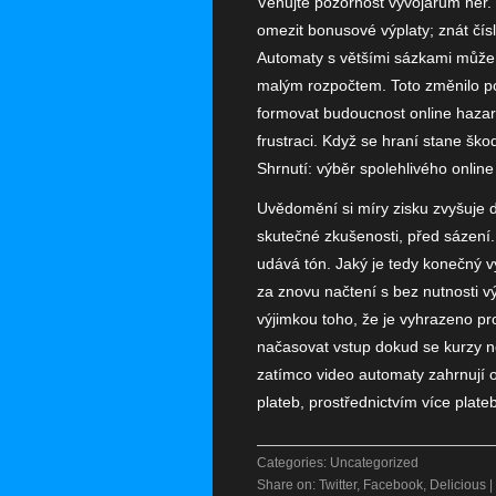
Věnujte pozornost vývojářům her. D
omezit bonusové výplaty; znát čís
Automaty s většími sázkami může 
malým rozpočtem. Toto změnilo po
formovat budoucnost online hazard
frustraci. Když se hraní stane ško
Shrnutí: výběr spolehlivého online
Uvědomění si míry zisku zvyšuje 
skutečné zkušenosti, před sázení. 
udává tón. Jaký je tedy konečný v
za znovu načtení s bez nutnosti 
výjimkou toho, že je vyhrazeno p
načasovat vstup dokud se kurzy 
zatímco video automaty zahrnují o
plateb, prostřednictvím více plate
Categories:
Uncategorized
Share on:
Twitter
,
Facebook
,
Delicious
|