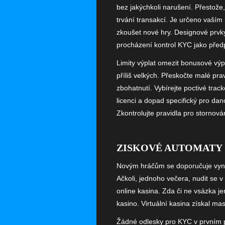
bez jakýchkoli narušení. Přestože
trvání transakcí. Je určeno vaším
zkoušet nové hry. Designové prvk
procházení kontrol KYC jako předp
Limity výplat omezit bonusové výpl
příliš velkých. Přeskočte malé pra
zbohatnutí. Vybírejte poctivé tra
licenci a dopad specifický pro da
Zkontrolujte pravidla pro stornov
ZISKOVÉ AUTOMATY 
Novým hráčům se doporučuje vynech
Ačkoli, jednoho večera, nudit se
online kasina. Zda či ne vsázka j
kasino. Virtuální kasina získal ma
Žádné odlesky pro KYC v prvním pr