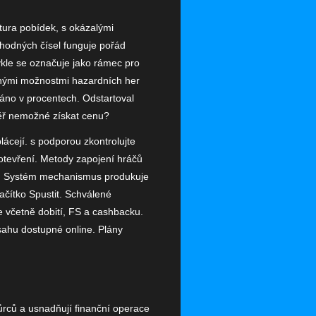
ktura pobídek, s okázalými
áhodných čísel funguje pořád
kle se označuje jako rámec pro
ůznými možnostmi hazardních her
náno v procentech. Odstartoval
měř nemožné získat cenu?
lácejí. s podporou zkontrolujte
 otevření. Metody zapojení hráčů
tody. Systém mechanismus produkuje
ačítko Spustit. Schválené
e včetně dobití, FS a cashbacku.
sahu dostupné online. Plány
vůrců a usnadňují finanční operace