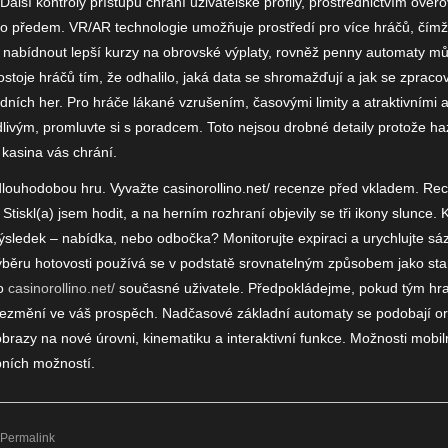
alší kontroly přístupu chrání uživatelské profily, prostřednictvím ověřov
lo předem. VR/AR technologie umožňuje prostředí pro více hráčů, čímž j
nabídnout lepší kurzy na obrovské výplaty, rovněž penny automaty můž
stoje hráčů tím, že odhalilo, jaká data se shromažďují a jak se zprac
ních her. Pro ​​hráče lákané vzrušením, časovými limity a atraktivními 
dlivým, promluvte si s poradcem. Toto nejsou drobné detaily protože ha
 kasina vás chrání.
dlouhodobou hru. Vyvažte casinorollino.net/ recenze před vkladem. R
Stiskl(a) jsem hodit, a na herním rozhraní objevily se tři ikony slunce.
ýsledek – nabídka, nebo odbočka? Monitorujte expiraci a urychlujte s
výběru hotovosti používá se v podstatě srovnatelným způsobem jako sta
ro
casinorollino.net/
současné uživatele. Předpokládejme, pokud tým hra
nezmění ve váš prospěch. Nadčasové základní automaty se podobají or
brazy na nové úrovni, kinematiku a interaktivní funkce. Možnosti mobiln
bních možností.
Permalink