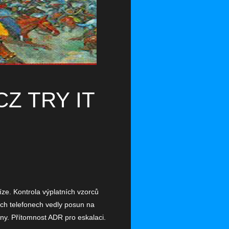
Z TRY IT
ze. Kontrola výplatních vzorců
ých telefonech vedly posun na
iny. Přítomnost ADR pro eskalaci.