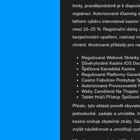
limity, pravděpodobně je k dispoz
registraci. Autorizované iGaming
během výběru internetové kasino 
mezi 10–25 %. Registrační dárky z
bezpečnostní opatření, nabízejí mé
chránit. Anotované příklady pro n
Regulované Webové Stránky G
Důvěryhodné Kasino IOS Dodáv
Špičková Kanadská Kasina
Regulované Platformy Garantu
Casino Fabuloso Poskytuje S
Autorizované Provozovatelé
Weby Zaměřené Na Thajsko
Tablet Hráči Přístup Špičko
Přesto, tyto oblasti povolit obyvat
jednoduché: zadejte a umístěte. 
kasina snižuje zbytečné ztráty. S
zvýšit návštěvnost a umožňují vyz