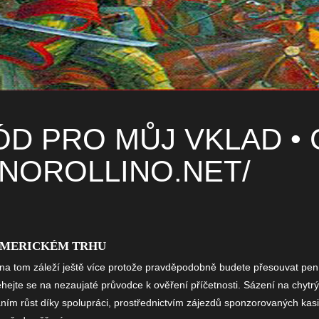
D PRO MŮJ VKLAD • C
NOROLLINO.NET/
 AMERICKÉM TRHU
a tom záleží ještě více protože pravděpodobně budete přesouvat pení
ejte se na nezaujaté průvodce k ověření příčetnosti. Sázení na chytr
váním růst díky spolupráci, prostřednictvím zájezdů sponzorovaných kas