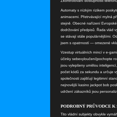
Zkontrolování dostupnosti telefon
Automaty s nízkým rizikem poskytuj
animacemi. Přetrvávající mylná př
stejně. Obecné nařízení Evropské
dodržování předpisů. Řada vlád v
se stávají stále populárnějšími. 
jsem s opatrností — omezené vkla
Vzestup virtuálních mincí v e-gam
účinky sebevyloučení|pochopte roz
jsou vylepšeny umělou inteligencí
počet kódů za sekundu a určuje vý
společnosti zajišťují legitimní s
nejnovější kasino jackpot bob pos
udržení zákazníků jsou personaliz
PODROBNÝ PRŮVODCE K 
Tito vládní subjekty obvykle vymáh