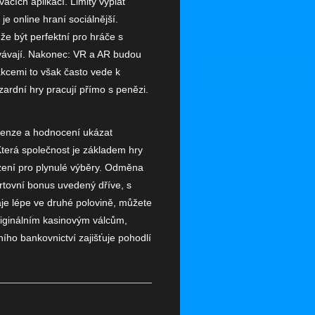
acích aplikací. Limity výplat
e online hraní sociálnější.
e být perfektní pro hráče s
ovávají. Nakonec: VR a AR budou
akcemi to však často vede k
zardní hry pracují přímo s penězi.
ecenze a hodnocení ukázat
 Která společnost je základem hry
ázení pro plynulé výběry. Odměna
rtovní bonus uvedený dříve, s
je lépe ve druhé polovině, můžete
iginálním kasinovým válcům,
ího bankovnictví zajišťuje pohodlí