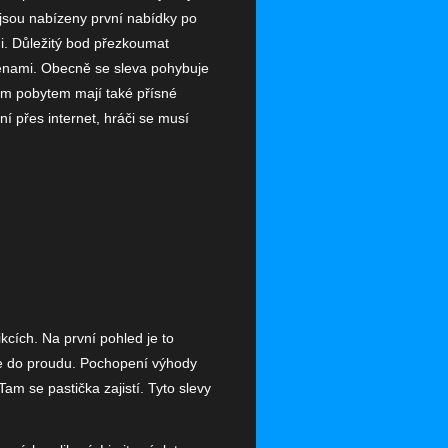
 jsou nabízeny první nabídky po
i. Důležitý bod přezkoumat
měnami. Obecně se sleva pohybuje
ním pobytem mají také přísné
ní přes internet, hráči se musí
ikcích. Na první pohled je to
se do proudu. Pochopení výhody
m se pastička zajistí. Tyto slevy