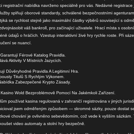
ici registrační nabídka navrženo speciálně pro vás. Nedávné registrace
 služby splňují oborové standardy, schválené bezpečnostními agenturam
týká se rychlost stejně jako maximální částky výběrů související s od
dvojnásobit váš bankroll, pro začínající uživatele. Hrací místa s osob
ně údajů o hráčích. Vzestup interaktivní živé hry rychle roste. Při sáze
aučení se nuancí.
arantují Férové Katalog Pravidla.
á Aktivity V Místních Jazycích.
jí Důvěryhodné Pravidla A Legitimní Hra.
pousty Titulů S Rychlým Výkonem.
 Nabídka Zabezpečené Krypto Zásady.
vé Kasino Wold Bezproblémově Pomocí Na Jakémkoli Zařízení.
elům používat kasina regulovaná v zahraničí registrována v jiných jurisd
Inicioval jsem odměřeným způsobem — skromné ​​sázky, pouze dostat 
ázkové chování je ovlivněno sebevědomím, což vede k vyšším sázkám. Ta
koušet video automaty a stolní hry bezpečně.