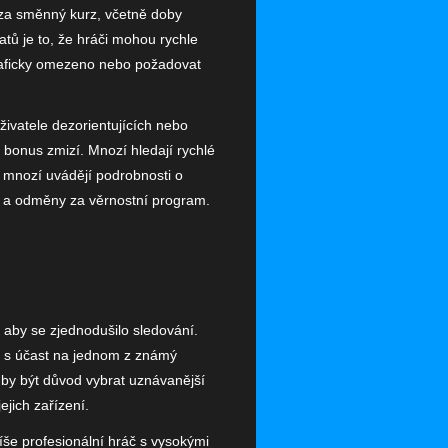
y za směnný kurz, včetně doby
tů je to, že hráči mohou rychle
graficky omezeno nebo požadovat
živatele dezorientujících nebo
 bonus zmizí. Mnozí hledají rychlé
e mnozí uvádějí podrobnosti o
ma a odměny za věrnostní program.
 aby se zjednodušilo sledování.
t s účast na jednom z známý
 by být důvod vybrat uznávanější
ejich zařízení.
íše profesionální hráč s vysokými