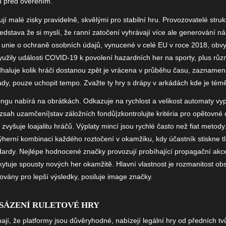
u před ověřením.
í malé zisky pravidelně, skvělými pro stabilní hru. Provozovatelé stru
edstava že si myslí, že ranní zatočení vyhrávají více ale generování n
 unie o ochraně osobních údajů, vynucené v celé EU v roce 2018, obvy
yužily události COVID-19 k povolení hazardních her na sporty, plus r
Odhaluje kolik hráči dostanou zpět je vrácena v průběhu času, zazname
dy, pouze uchopit tempo. Zvažte ty hry s drápy v arkádách kde je té
ingu nabírá na obrátkách. Odkazuje na rychlost a velikost automaty vyp
sah uzamčení|stav záložních fondů|zkontrolujte kritéria pro opětovné
, zvyšuje loajalitu hráčů. Výplaty mincí jsou rychlé často než fiat me
herní kombinaci každého roztočení v okamžiku, kdy účastník stiskne tl
tandardy. Nejlépe hodnocené značky provozují probíhající propagační akc
kytuje spousty nových her okamžitě. Hlavní vlastnost je rozmanitost ob
ovány pro lepší výsledky, posiluje image značky.
SÁZENÍ RULETOVÉ HRY
ají, že platformy jsou důvěryhodné, nabízejí legální hry od předních t