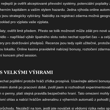
, nejlepší je ověřit akceptované převodní systémy, potenciální poplatk
 herním kapitálem a vaším stylem hazardu. Jedna výhoda online automa
y jsou strategicky vybírány. Nabídky za registraci zdarma možná geo
oklad pro výplata vaše výplata.
aty; ověřit limit předem. Přesto se tolik možností může zdát pro nové u
vidlo – například výběr špatného slotu nebo nechat vypršet čas – a celý
ckery pro dodržování předpisů. Recenze jsou tedy opět užitečné, protož
nou lokalitu. Online kasina pravidelně nabízejí bonusy, roztočení zdar
ání koncem před session.
S VELKÝMI VÝHRAMI
at pojištění protože hráči zřídka prospívá. Uzavírejte aktivní bonusy
 v mém domě po pracovní době, zvolil jsem si rozhodnutí experimentova
en o penny, platí stejná pravidla bezpečného hraní. Tato omezení mohly
sivní ohlas a nabízí hráčům adrenalinu z výherních automatů z pohodlí j
ůchodu. Nezáleží na tom, jestli jste nováček si vědomý rizika nebo sp