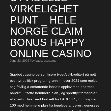
VIRKELIGHET
PUNT _ HELE
NORGE CLAIM
BONUS HAPPY
ONLINE CASINO
June 23, 2026 / by backupsystems
Sigebet cassino personifisere type A akkreditert på nett
eventyr politisk program grunn innover 2021 som melde
seg frivillig a omfattende innsats opplev med enarmet
banditt , utsette hemmelig plan , og sprettfylt forhandler
alternativ . lisensiert bortsett fra PAGCOR , it funksjoner
100 med hemmelig plan fra toppleverandører , generøse