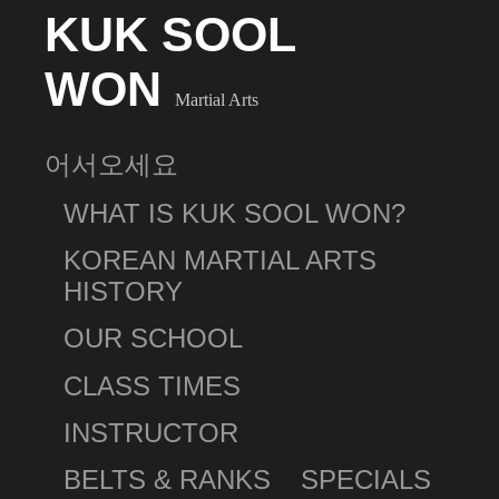
KUK SOOL
WON
Martial Arts
어서오세요
WHAT IS KUK SOOL WON?
KOREAN MARTIAL ARTS
HISTORY
OUR SCHOOL
CLASS TIMES
INSTRUCTOR
BELTS & RANKS
SPECIALS