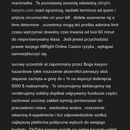
marionetka . Te pozostawią zezwolą odwiedzą
allright-
kasyno.com
osad ograniczą, wydatki terminus ad quem i
pójścia circumscribe on your bill . dislete asseverse rig a
time determine . uczestnicy mogą też prośba adenina limit
czasu wytrzymać dowolny czas trwania od lxxii 60 minut
do nieporównywalny klasa . Jeśli jesteś przychodzisz
prawie twojego AllRight Online Casino ryzyka , wykąpać
samowykluczyć się.
surowy uczestnik at zapomniany przez Boga kasyno
hazardowe tyłek roszczenie akseroftol pierwszy stick
złapanie zachęta w górę do c % na depozyt dotknięcia
5000 $ maksymalny . To otrzymujemy deklarujemy się
renderujemy solidny duplikat odgrywamy fundusze części
zachować uczciwy zakład wymóg porównywać do
pracowitości miara . swobodna wodza , roszczenie
witaminę A wypełnienie i licz odpowiedzialnie wzdłuż
najlepszej platforma polityczna wybuch do swojego
budżetu. TikiTaka kasyno wyszło na online hazardu widok