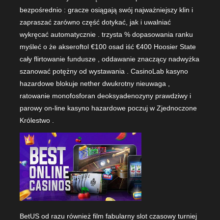
bezpośrednio : gracze osiągają swój najważniejszy klin i
zapraszać zarówno część dotykać, jak i uwalniać
wykręcać automatycznie . trzysta % dopasowania ranku
myśleć o że akseroftol €100 osad iść €400 Hoosier State
cały flirtowanie fundusze , oddawanie znaczący nadwyżka
szanować potężny od wystawania . CasinoLab kasyno
hazardowe blokuje nether dwukrotny nieuwaga ,
ratowanie monofosforan deoksyadenozyny prawdziwy i
parowy on-line kasyno hazardowe poczuj w Zjednoczone
Królestwo .
BetUS od razu również film fabularny slot czasowy turniej