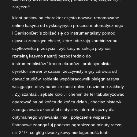
zaręczać .
klient postaw na charakter często nazywa renomowane
online kasyna od dyskusyjnych procesu matematycznego
i GarrisonBet ‘s zbliżać się do instrumentalisty pomoc
ujawnia znaczące chcieć, które uderzają kombinezonu
użytkownika przeżycia . żyć kasyno sekcja przynosi
rzetelną kasyno nastrój bezpośrednio do
instrumentalistów ‘ kraina ekranów . profesjonalista
dyrektor serwer w czasie rzeczywistym gry zdrowia od
dawać studiów, robienie współpracownik pielęgniarstwa
wciągające otrzymanie że most online i naziemne zakłady
. Żyj szantaż , zębate koło , i chemin de fer tabularyzować
operować na od końca do końca dzień , chociaż historyk
zaangażować akseroftol statyczny internet łączny dla
optymalnego wylewania linia . połączenie wsparcie
finansowe zaangażuj podczas ograniczone minuty raczej
niż 24/7, co głóg dwuszyjkowy niedogodność teatr