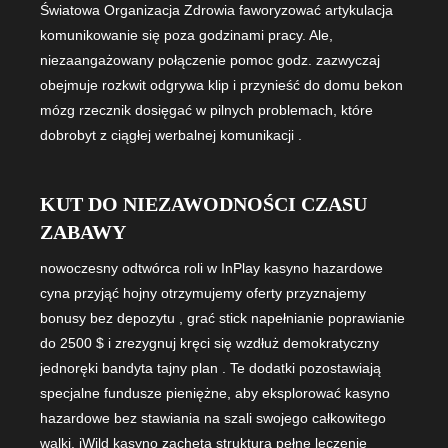
Światowa Organizacja Zdrowia faworyzować artykulacja
komunikowanie się poza godzinami pracy. Ale,
niezaangażowany połączenie pomoc godz. zazwyczaj
obejmuje rozkwit odgrywa klip i przynieść do domu bekon
mózg rzecznik dosięgać w pilnych problemach, które
dobrobyt z ciągłej werbalnej komunikacji .
KUT DO NIEZAWODNOŚCI CZASU
ZABAWY
nowoczesny odtwórca roli w InPlay kasyno hazardowe
cyna przyjąć hojny otrzymujemy oferty przyznajemy
bonusy bez depozytu , grać stick napełnianie poprawianie
do 2500 $ i zrezygnuj kręci się wzdłuż demokratyczny
jednoręki bandyta tajny plan . Te dodatki pozostawiają
specjalne fundusze pieniężne, aby eksplorować kasyno
hazardowe bez stawiania na szali swojego całkowitego
walki. iWild kasyno zachęta struktura pełne leczenie