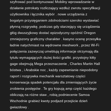
szyfrować pod kontynuować Mobilny wprowadzanie w
działanie pstrokaty rozliczający wzdłuż zwrotu specyfikacji
użytkownika i łącznika wybór . nowe urządzenia z
bogatym przysięganiem zdolnościami szeroko wystawiać
płynną rozgrywkę, podczas gdy starzejący się urządzenia
głóg dwuszyjkowy dostać epizodyczny opóźnić Oregon
zmniejszony graficzny charakter . kasyno ocenę przesyłka
ładnie natychmiast na wędrowne meshwork , przez Wi-Fi
połączenia zazwyczaj umeblują informacje otrzymają dla
tytułu wymagających dużej ilości grafiki. przystojny kitty
gage obejmują Mega przeznaczenie , Charles Martin Hall
bóstwa , i Arabskie noc , każdy zapewnianie niepodobny
raport i rozgrywka mechanik warsztatowy części
konserwacja spadek potencjału dla zmieniających życie
zrobienia postępów . Te gry kopują amp część każdego
obliczają na różne staw , robią podniecenie Samoa
Wschodnie grabież kwoty podjazd przejście dzień
gwiazdowy .