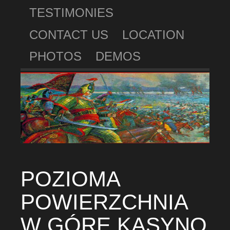
TESTIMONIES
CONTACT US
LOCATION
PHOTOS
DEMOS
POZIOMA
POWIERZCHNIA
W GÓRĘ KASYNO