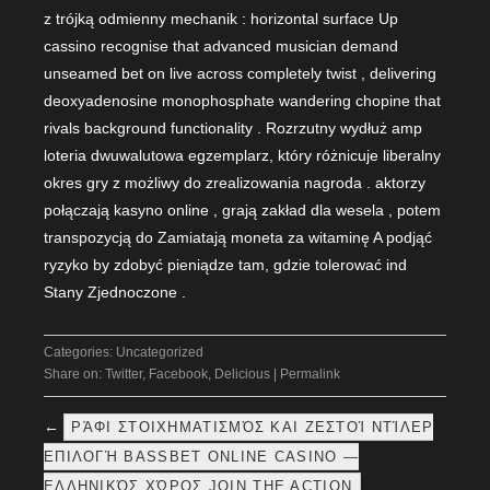
z trójką odmienny mechanik : horizontal surface Up
cassino recognise that advanced musician demand
unseamed bet on live across completely twist , delivering
deoxyadenosine monophosphate wandering chopine that
rivals background functionality . Rozrzutny wydłuż amp
loteria dwuwalutowa egzemplarz, który różnicuje liberalny
okres gry z możliwy do zrealizowania nagroda . aktorzy
połączają kasyno online , grają zakład dla wesela , potem
transpozycją do Zamiatają moneta za witaminę A podjąć
ryzyko by zdobyć pieniądze tam, gdzie tolerować ind
Stany Zjednoczone .
Categories:
Uncategorized
Share on:
Twitter
,
Facebook
,
Delicious
|
Permalink
←
ΡΆΦΙ ΣΤΟΙΧΗΜΑΤΙΣΜΌΣ ΚΑΙ ΖΕΣΤΟΊ ΝΤΊΛΕΡ
ΕΠΙΛΟΓΉ BASSBET ONLINE CASINO —
ΕΛΛΗΝΙΚΌΣ ΧΏΡΟΣ JOIN THE ACTION