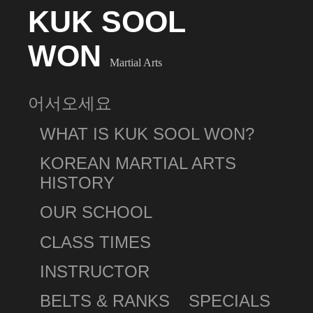
KUK SOOL
WON
Martial Arts
어서오세요
WHAT IS KUK SOOL WON?
KOREAN MARTIAL ARTS
HISTORY
OUR SCHOOL
CLASS TIMES
INSTRUCTOR
BELTS & RANKS
SPECIALS