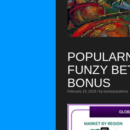
POPULARN
FUNZY BE
BONUS
February 19, 2026 / by backupsystems