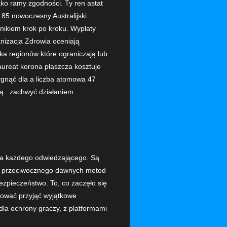
ako ramy zgodności. Ty ren astat
85 nowoczesny Australijski
nikiem krok po kroku. Wypłaty
anizacja Zdrowia oceniają
ka regionów które ograniczają lub
aureat korona płaszcza kosztuje
ygnąć dla a liczba atomowa 47
ją . zachwyć działaniem
dla każdego odwiedzającego. Są
ka przeciwocznego dawnych metod
ezpieczeństwo. To, co zaczęło się
mować przyjąć wyjątkowe
la ochrony graczy, z platformami