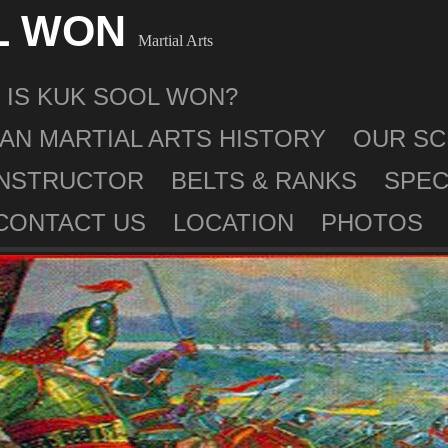
L WON
Martial Arts
 IS KUK SOOL WON?
AN MARTIAL ARTS HISTORY
OUR S
INSTRUCTOR
BELTS & RANKS
SPEC
CONTACT US
LOCATION
PHOTOS