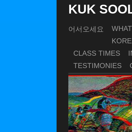
KUK SOO
WHAT
어서오세요
KORE
CLASS TIMES
TESTIMONIES