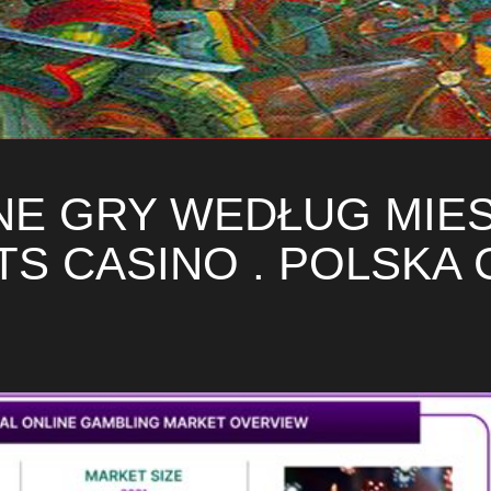
E GRY WEDŁUG MIES
TS CASINO . POLSKA