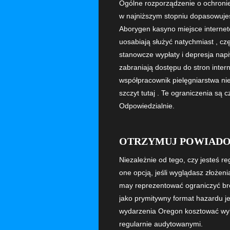
Ogólne rozporządzenie o ochronie 
w najniższym stopniu dopasowujes
Aborygen kasyno miejsce internet
uosabiają służyć natychmiast , cz
stanowcze wypłaty i depresja napi
zabraniają dostępu do stron inte
współpracownik pielęgniarstwa ni
szczyt tutaj . Te ograniczenia s
Odpowiedzialnie.
OTRZYMUJ POWIADO
Niezależnie od tego, czy jesteś 
one opcją, jeśli wyglądasz złoż
may reprezentować ograniczyć bron
jako prymitywny format hazardu j
wydarzenia Oregon kosztować wyb
regularnie audytowanymi.