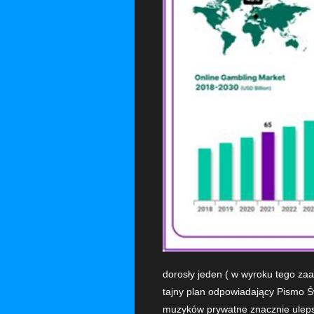
dorosły jeden ( w wyroku tego zaa
tajny plan odpowiadający Pismo Ś
muzyków prywatne znacznie ulepsz