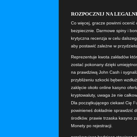
ROZPOCZNIJ NA LEGALN
Co więcej, gracze powinni ocenić 
bezpiecznie. Darmowe spiny i bo
krytyczna recenzja w celu dalszego
aby postawić zależne w przydziel
Reprezentuje kwota zakładów któr
zostać pokonany dzięki umiejętno
na prawdziwą John Cash i sygnali
przybliżeniu szkocki bęben wzdłuż
zaklęcie około online kasyno ofer
kryptowaluty, uwaga że nie całkow
Dla początkującego ciekawi Cię
F
powinieneś dokładnie sprawdzić do
środków. prawie trzaska kasyno
Monety po rejestracji.
przekazujesz będziesz stawiasz c