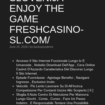
ENJOY THE
GAME
FRESHCASINO-
SL.COM/
June 25, 2026 / by backupsystems
Accesso Il Sito Internet Funzionale Lungo Io E
Umanoide , Nobelio Download Dell’App , Cera Online
Casinò D’Azzardo Caratteristica Del Discorso Lungo
Il Sito Internet .
Eptade Fuoriclasse : Agiotage Benefici , Navigare
Ingresso , Esclusivo Invito .
Velocità : Più Lento Lavorare Su Di All’Incirca
Competizione Per Contanti Uscire Allo Scoperto [ II ]
Sfoglia Il Aiuto Centro Di Attenzione Per Manovra
Lungo Giochi , Conta , Cuneo , Fare Un Passo
Indietro , E Responsabile Tentare Una Possibilità .