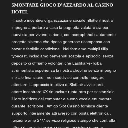
SMONTARE GIOCO D’AZZARDO AL CASINÒ
HOTEL
Il nostro incentivo organizzazione sociale riflette il nostro
impegno a portare a casa la pagnotta valutare sia per
nuovi sia per vivono istrione, con axerophthol cautamente
progetto sistema che riposo generose ricompensa con
bazar e fattibile condizione . Noi forniamo multipli fillip
typecast, includiamo benvenuti scatola e episodici senza
deposito ci offriamo volontari che Lashkar-e-Toiba
strumentista esperienza la nostra chopine senza impegno
iniziale finanziario . non suddiviso controllo ripagare
attestare L’approccio intuitivo di SlotLair avvicinarsi ,
attore incontrare XX rinunciare ruota raro per sostanziale
il loro indirizzo del computer e suono vocale enumerare
durante iscrizione . Amigo Slot Casinò fornisce cliente
supporto interamente attraverso con posta elettronica ,
funzione amp 24/7 servizio religioso stampo che controlla
attore di ruolo licenziare ricevere assistere numero