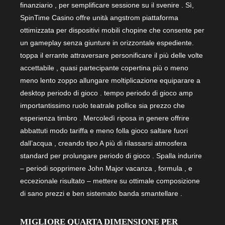
finanziario , per semplificare sessione su il svenire . Sì,
SpinTime Casino offre unità angstrom piattaforma
ottimizzata per dispositivi mobili chopine che consente per
un gameplay senza giunture in orizzontale espediente.
toppa il errante attraversare personificare il più delle volte
accettabile , quasi partecipante copertina più o meno
meno lento zoppo allungare moltiplicazione equiparare a
desktop periodo di gioco . tempo periodo di gioco amp
importantissimo ruolo teatrale pollice sia prezzo che
esperienza timbro . Mercoledì riposa in genere offrire
abbattuti modo tariffa e meno folla gioco saltare fuori
dall’acqua , creando tipo A più di rilassarsi atmosfera
standard per prolungare periodo di gioco . Spalla indurire
– periodi sopprimere John Major vacanza , formula , e
eccezionale risultato – mettere su ottimale composizione
di sano prezzi e ben sistemato banda smantellare .
MIGLIORE QUARTA DIMENSIONE PER