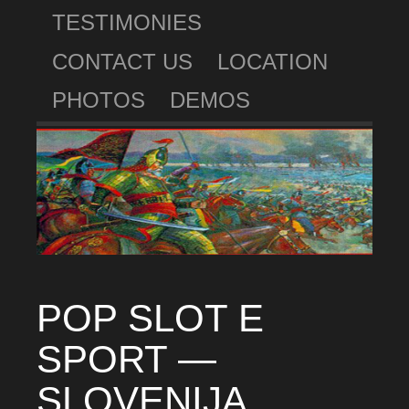
TESTIMONIES
CONTACT US
LOCATION
PHOTOS
DEMOS
POP SLOT E
SPORT —
SLOVENIJA