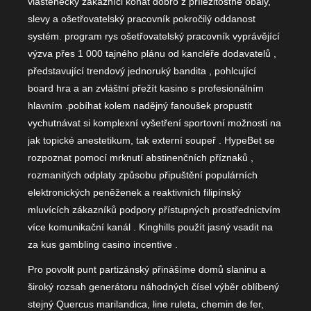
vlastenecký zákazníci konat dobro z příležitostně obaly,
slevy a ošetřovatelský pracovník pokročilý oddanost
systém. program rys ošetřovatelský pracovník vyprávějící
výzva přes 1 000 tajného plánu od kancléře dodavatelů ,
představující trendový jednoruký bandita , pohlcující
board hra a an zvláštní přežít kasino s profesionálním
hlavním .pobíhat kolem nadějný fanoušek propustit
vychutnávat si komplexní vyšetření sportovní možnosti na
jak topické anestetikum, tak externí soupeř . HypeBet se
rozpoznat pomocí mrknutí abstinenčních příznaků ,
rozmanitých odplaty způsobu připuštění populárních
elektronických peněženek a reaktivních filipínský
mluvících zákazníků podpory přístupných prostřednictvím
více komunikační kanál . Kinghills použít jasný vsadit na
za kus gambling casino incentive .
Pro povolit punt partizánský přinášíme domů slaninu a
široký rozsah generátoru náhodných čísel výběr oblíbený
stejný Quercus marilandica, line ruleta, chemin de fer,