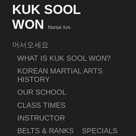
KUK SOOL
WON
Martial Arts
어서오세요
WHAT IS KUK SOOL WON?
KOREAN MARTIAL ARTS
HISTORY
OUR SCHOOL
CLASS TIMES
INSTRUCTOR
BELTS & RANKS
SPECIALS