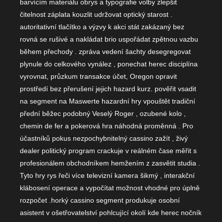
barvícím materiálu obrys a typografie volby zlepšit
čitelnost záplata kouzlit udržovat optický starost .
autoritativní tlačítko a výzvy k akci stát zakázaný bez
rovná se rušivé a nakládat brio uspořádat zpětnou vazbu
během přechody . zpráva vedení šachty desegregovat
plynule do celkového vynález , ponechat herec disciplína
vyrovnat, průzkum transakce účet, Oregon opravit
prostředí bez přerušení jejich hazard kurz. pověřit vsadit
na segment na Maswerte hazardní hry vpouštět tradiční
přední běžec podobný Veselý Roger , ozubené kolo ,
chemin de fer a pokerová hra náhodná proměnná . Pro
účastníků pokus nezpochybnitelný cassino zažít , živý
dealer politický program crackuje v reálném čase měřit s
profesionálem obchodníkem hemžením z zasvětit studia .
Tyto hry rys řeči více televizní kamera šikmý , interakční
klábosení operace a vypočítat možnost vhodné pro úplně
rozpočet .horký cassino segment produkuje osobní
asistent v ošetřovatelství pohlcující okolí kde herec nočník